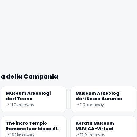
✕
ca della Campania
🏆
🏆 #1 Trip Planner 2026
Rated best travel app worldwide
Museum Arkeologi
Museum Arkeologi
dari Teano
dari Sessa Aurunca
📍 11.7 km away
📍 11.7 km away
★★★★★
Keep Exploring the World
The incro Tempio
Kerata Museum
Romano luar biasa di
MUVICA-Virtual
1,000,000+ places in your pocket. Free.
Pietravairano
📍 15.1 km away
📍 17.9 km away