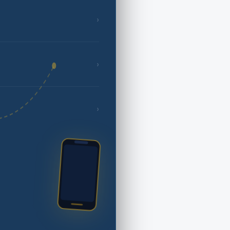
›
›
›