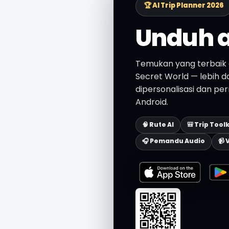
🏆 AI Trip Planner 2026
Unduh a
Temukan yang terbaik 
Secret World — lebih dari
dipersonalisasi dan per
Android.
🧠 Rute AI
🎒 Trip Toolk
🎧 Pemandu Audio
📹 