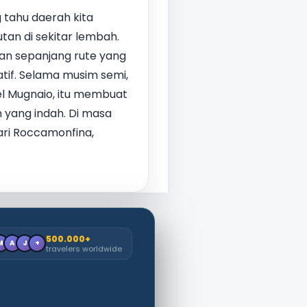
 tahu daerah kita
tan di sekitar lembah.
dan sepanjang rute yang
tif. Selama musim semi,
del Mugnaio, itu membuat
n yang indah. Di masa
 dari Roccamonfina,
500.000+
M
A
J
+
travelers worldwide