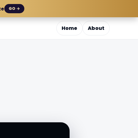
ze
GO →
Home
About