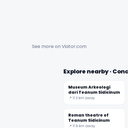
See more on
Viator.com
Explore nearby · Con
Museum Arkeologi
dari Teanum Sidicinum
📍 11.3 km away
Roman theatre of
Teanum Sidicinum
📍 11.9 km away