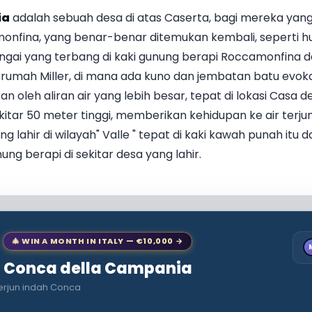
ia
adalah sebuah desa di atas Caserta, bagi mereka yang
onfina, yang benar-benar ditemukan kembali, seperti hu
ungai yang terbang di kaki gunung berapi Roccamonfina 
rumah Miller, di mana ada kuno dan jembatan batu evoka
an oleh aliran air yang lebih besar, tepat di lokasi Casa 
itar 50 meter tinggi, memberikan kehidupan ke air terju
ang lahir di wilayah" Valle " tepat di kaki kawah punah itu
ng berapi di sekitar desa yang lahir.
🎄 WIN A MONTH IN ITALY — €10,000 →
to Conca della Campania
terjun indah Conca