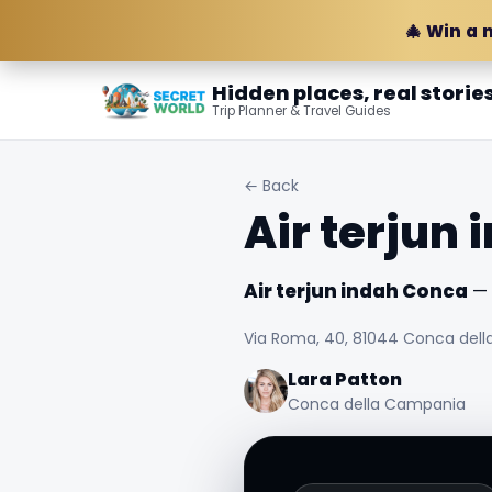
🎄 Win a 
Hidden places, real storie
Trip Planner & Travel Guides
← Back
Air terjun
Air terjun indah Conca
— 
Via Roma, 40, 81044 Conca della
Lara Patton
Conca della Campania