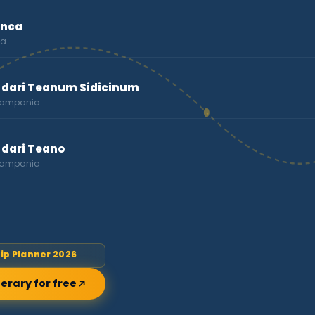
onca
ia
 dari Teanum Sidicinum
 Campania
 dari Teano
 Campania
rip Planner 2026
nerary for free