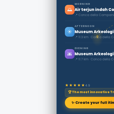
MORNING
🌅
Air terjun indah C
📍 Conca della Campan
AFTERNOON
☀️
Museum Arkeologi
📍 11.3 km · Conca della
EVENING
🌆
Museum Arkeologi
📍 11.7 km · Conca della
★★★★★
4.9
🏆 The most innovative T
✨ Create your full iti