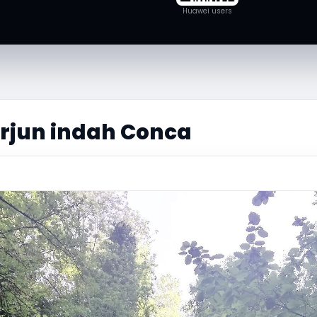
Huawei users
terjun indah Conca