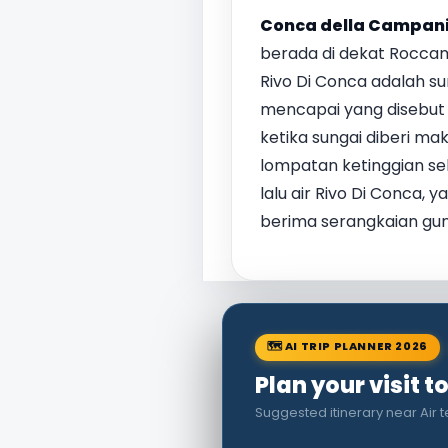
Conca della Campan
berada di dekat Roccam
Rivo Di Conca adalah s
mencapai yang disebut 
ketika sungai diberi mak
lompatan ketinggian sek
lalu air Rivo Di Conca, y
berima serangkaian gunu
🗺 AI TRIP PLANNER 2026
Plan your visit 
Suggested itinerary near Air 