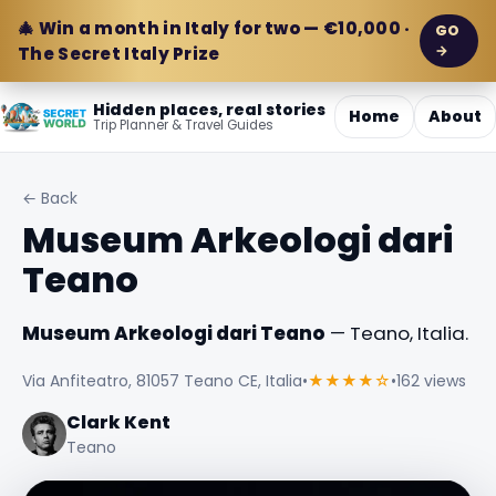
🎄 Win a month in Italy for two — €10,000 ·
GO
→
The Secret Italy Prize
Hidden places, real stories
Home
About
Trip Planner & Travel Guides
← Back
Museum Arkeologi dari
Teano
Museum Arkeologi dari Teano
— Teano, Italia.
Via Anfiteatro, 81057 Teano CE, Italia
•
★★★★☆
•
162 views
Clark Kent
Teano