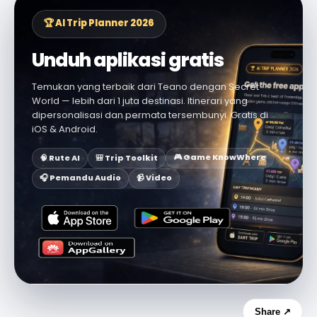
🏆 AI Trip Planner 2026
Unduh aplikasi gratis
Temukan yang terbaik dari Teano dengan Secret
World — lebih dari 1 juta destinasi. Itinerari yang
dipersonalisasi dan permata tersembunyi. Gratis di
iOS & Android.
🎮 Game KnowWhere
🧠 Rute AI
🎒 Trip Toolkit
🎧 Pemandu Audio
📹 Video
Share ↗