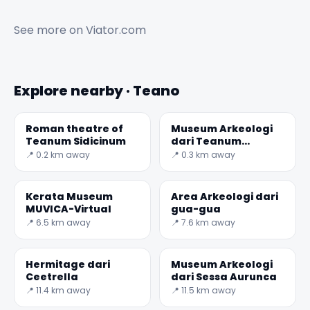
See more on
Viator.com
Explore nearby · Teano
Roman theatre of
Museum Arkeologi
Teanum Sidicinum
dari Teanum
Sidicinum
📍 0.2 km away
📍 0.3 km away
Kerata Museum
Area Arkeologi dari
MUVICA-Virtual
gua-gua
📍 6.5 km away
📍 7.6 km away
Hermitage dari
Museum Arkeologi
Ceetrella
dari Sessa Aurunca
📍 11.4 km away
📍 11.5 km away