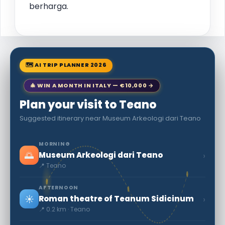
berharga.
🗺 AI TRIP PLANNER 2026
🎄 WIN A MONTH IN ITALY — €10,000 →
Plan your visit to Teano
Suggested itinerary near Museum Arkeologi dari Teano
MORNING
🌅
›
Museum Arkeologi dari Teano
📍 Teano
AFTERNOON
☀️
›
Roman theatre of Teanum Sidicinum
📍 0.2 km · Teano