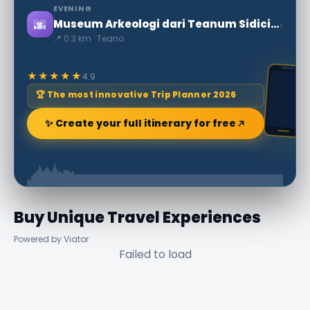
EVENING
🌆
›
Museum Arkeologi dari Teanum Sidicinum
📍 0.3 km · Teano
★★★★★
4.9
🏆 The most innovative Trip Planner 2026
✨ Create your full itinerary for free
Buy Unique Travel Experiences
Powered by Viator
Failed to load