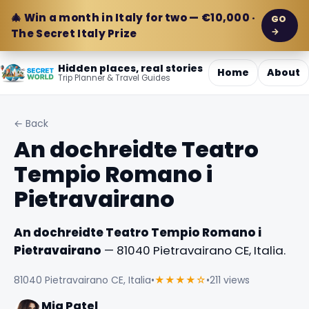
🎄 Win a month in Italy for two — €10,000 ·
GO
→
The Secret Italy Prize
Hidden places, real stories
Home
About
Trip Planner & Travel Guides
← Back
An dochreidte Teatro
Tempio Romano i
Pietravairano
An dochreidte Teatro Tempio Romano i
Pietravairano
— 81040 Pietravairano CE, Italia.
81040 Pietravairano CE, Italia
•
★★★★☆
•
211 views
Mia Patel