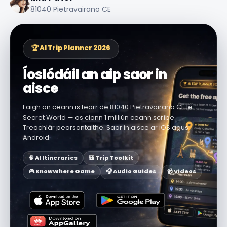
81040 Pietravairano CE
🏆 AI Trip Planner 2026
Íoslódáil an aip saor in
aisce
Faigh an ceann is fearr de 81040 Pietravairano CE le
Secret World — os cionn 1 milliún ceann scríbe.
Treochlár pearsantaithe. Saor in aisce ar iOS agus
Android.
🧠 AI Itineraries
🎒 Trip Toolkit
🎮 KnowWhere Game
🎧 Audio Guides
📹 Videos