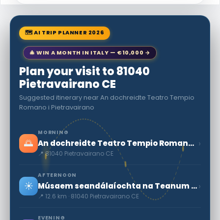
🗺 AI TRIP PLANNER 2026
🎄 WIN A MONTH IN ITALY — €10,000 →
Plan your visit to 81040
Pietravairano CE
Suggested itinerary near An dochreidte Teatro Tempio
Romano i Pietravairano
MORNING
🌅
›
An dochreidte Teatro Tempio Romano i Pietravairano
📍 81040 Pietravairano CE
AFTERNOON
☀️
›
Músaem seandálaíochta na Teanum Sidicinum
📍 12.6 km · 81040 Pietravairano CE
EVENING