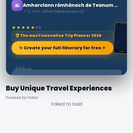
🌆
›
Amharclann rómhánach de Teanum Sidicinum
📍 12.7 km · 81040 Pietravairano CE
★★★★★
4.9
🏆 The most innovative Trip Planner 2026
✨ Create your full itinerary for free
Buy Unique Travel Experiences
Powered by Viator
Failed to load