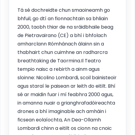
Tá sé dochreidte chun smaoineamh go
bhfuil, go dtí an fionnachtain sa bhliain
2000, taobh thiar de na sráidbhaile beag
de Pietravairano (CE) a bhí i bhfolach
amharclann Rómhánach álainn sin a
thabhairt chun cuimhne an radharcra
breathtaking de Taormina.Il Teatro
tempio naisc a rebirth a ainm agus
sloinne: Nicolino Lombardi, scoil bainisteoir
agus staraí le paisean ar leith do eitilt. Bhí
sé ar maidin fuar i mí feabhra 2000 agus,
in amanna nuair a grianghrafadóireachta
drones a bhí imaginable ach amháin i
ficsean eolaíochta, An Dea-Ollamh
Lombardi chinn a eitilt os cionn na cnoic