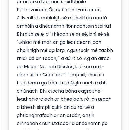
ar an ársa Norman sráidbhaile
Pietravairano.Ós rud é an t-am ar an
Ollscoil shamhlaigh sé a bheith in ann lá
amháin a dhéanamh fionnachtain stairiúil.
Bhraith sé é, d ' fhéach sé ar sé, bhí sé sé.
"Ghlac mé mar sin go leor cearn, ach
choinnigh mé ag lorg. Agus fuair mé taobh
thiar dó an teach, " a dúirt sé. Ag an airde
de Mount Naomh Nioclás, is é seo an t-
ainm ar an Cnoc an Teampaill, thug sé
faoi deara go bhfuil rud éigin nach raibh
oiriúnach. Bhí clocha bána eagraithe i
leathchiorclach ar bhealach, ró-aisteach
a bheith simplí quirk an dúlra. Sé a
ghrianghrafadh ar an ardán, ansin
cinneadh chun staidéar a dhéanamh go