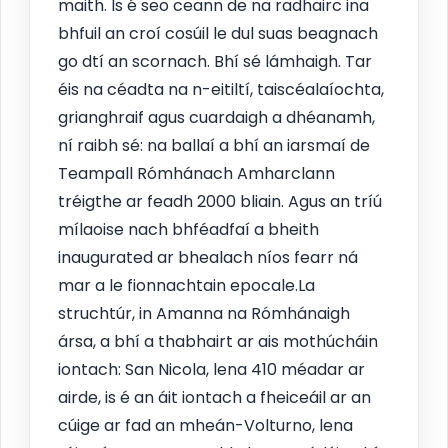
maith. Is é seo ceann de na radhairc ina
bhfuil an croí cosúil le dul suas beagnach
go dtí an scornach. Bhí sé lámhaigh. Tar
éis na céadta na n-eitiltí, taiscéalaíochta,
grianghraif agus cuardaigh a dhéanamh,
ní raibh sé: na ballaí a bhí an iarsmaí de
Teampall Rómhánach Amharclann
tréigthe ar feadh 2000 bliain. Agus an tríú
mílaoise nach bhféadfaí a bheith
inaugurated ar bhealach níos fearr ná
mar a le fionnachtain epocale.La
struchtúr, in Amanna na Rómhánaigh
ársa, a bhí a thabhairt ar ais mothúcháin
iontach: San Nicola, lena 410 méadar ar
airde, is é an áit iontach a fheiceáil ar an
cúige ar fad an mheán-Volturno, lena