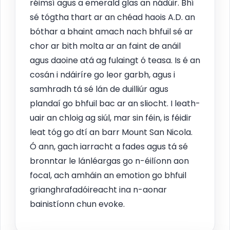
réimsí agus a emerald glas an nádúir. Bhí
sé tógtha thart ar an chéad haois A.D. an
bóthar a bhaint amach nach bhfuil sé ar
chor ar bith molta ar an faint de anáil
agus daoine atá ag fulaingt ó teasa. Is é an
cosán i ndáiríre go leor garbh, agus i
samhradh tá sé lán de duilliúr agus
plandaí go bhfuil bac ar an sliocht. I leath-
uair an chloig ag siúl, mar sin féin, is féidir
leat tóg go dtí an barr Mount San Nicola.
Ó ann, gach iarracht a fades agus tá sé
bronntar le lánléargas go n-éilíonn aon
focal, ach amháin an emotion go bhfuil
grianghrafadóireacht ina n-aonar
bainistíonn chun evoke.