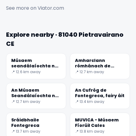
See more on
Viator.com
Explore nearby · 81040 Pietravairano
CE
Músaem
Amharclann
seandálaíochta na
rómhánach de
Teanum Sidicinum
Teanum Sidicinum
📍 12.6 km away
📍 12.7 km away
An Músaem
An Cufróg de
Seandálaíochta na
Fontegreca, fairy áit
Teano
📍 12.7 km away
📍 13.4 km away
Sráidbhaile
MUVICA - Músaem
Fontegreca
Fíorúil Cales
📍 13.7 km away
📍 13.8 km away