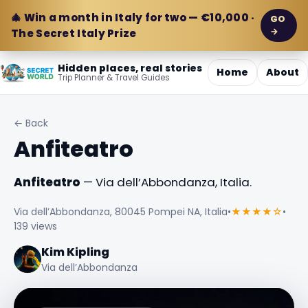
🎄 Win a month in Italy for two — €10,000 ·
GO
→
The Secret Italy Prize
Hidden places, real stories
Home
About
Trip Planner & Travel Guides
← Back
Anfiteatro
Anfiteatro
— Via dell’Abbondanza, Italia.
Via dell’Abbondanza, 80045 Pompei NA, Italia
•
★★★★☆
•
139 views
Kim Kipling
Via dell’Abbondanza