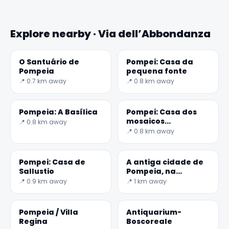
Explore nearby · Via dell’Abbondanza
O Santuário de
Pompei: Casa da
✕
Pompeia
pequena fonte
📍 0.7 km away
📍 0.8 km away
Pompeia: A Basílica
Pompei: Casa dos
mosaicos
📍 0.8 km away
geométricos
📍 0.8 km away
Pompei: Casa de
A antiga cidade de
Sallustio
Pompeia, na
Campânia
📍 0.9 km away
📍 1 km away
🏆
🏆 #1 Trip Planner 2026
Rated best travel app worldwide
Pompeia / Villa
Antiquarium-
★★★★★
Regina
Boscoreale