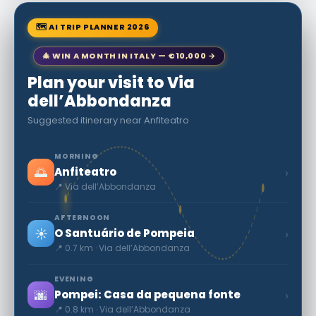
🗺 AI TRIP PLANNER 2026
🎄 WIN A MONTH IN ITALY — €10,000 →
Plan your visit to Via
dell’Abbondanza
Suggested itinerary near Anfiteatro
MORNING
🌅
›
Anfiteatro
📍 Via dell’Abbondanza
AFTERNOON
☀️
›
O Santuário de Pompeia
📍 0.7 km · Via dell’Abbondanza
EVENING
🌆
›
Pompei: Casa da pequena fonte
📍 0.8 km · Via dell’Abbondanza