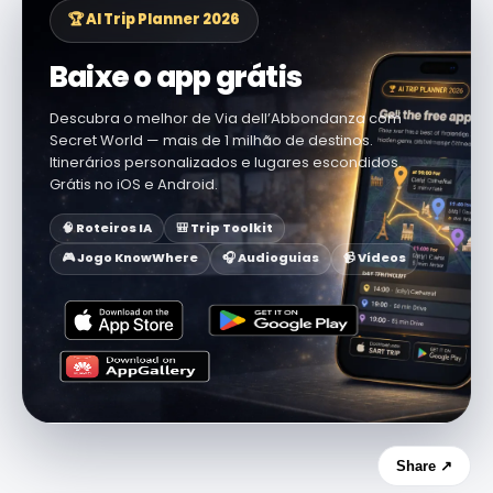
🏆 AI Trip Planner 2026
Baixe o app grátis
Descubra o melhor de Via dell’Abbondanza com
Secret World — mais de 1 milhão de destinos.
Itinerários personalizados e lugares escondidos.
Grátis no iOS e Android.
🧠 Roteiros IA
🎒 Trip Toolkit
🎮 Jogo KnowWhere
🎧 Audioguias
📹 Vídeos
Share ↗