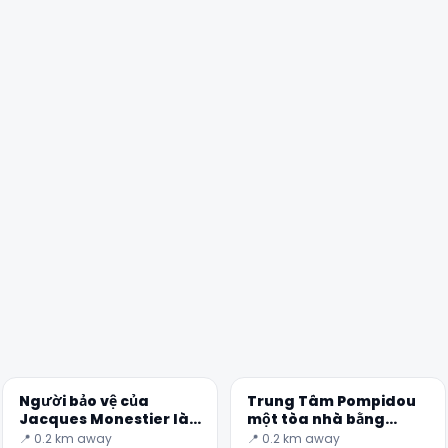
✕
🏆
🏆 #1 Trip Planner 2026
Rated best travel app worldwide
Người bảo vệ của
Trung Tâm Pompidou
Jacques Monestier là
một tòa nhà bằng
thời gian ở Paris
đường ống
📍 0.2 km away
📍 0.2 km away