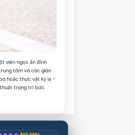
t viên ngọc ẩn đỉnh
 trung tâm và các giàn
a hoặc thực vật kỳ lạ –
 thuật trang trí bức
500.000+