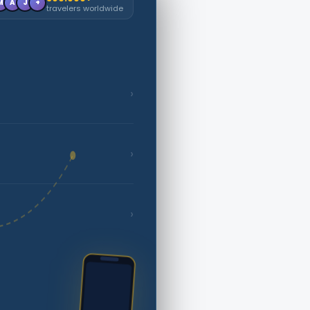
M
A
J
+
travelers worldwide
›
›
›