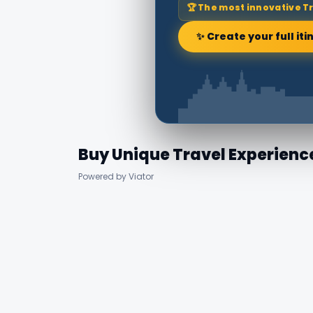
🏆 The most innovative T
✨ Create your full iti
Buy Unique Travel Experienc
Powered by Viator