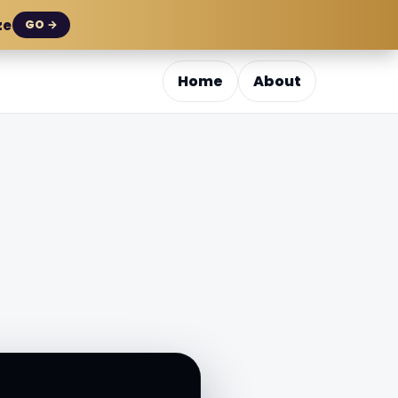
ze
GO →
Home
About