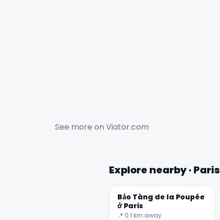
See more on
Viator.com
Explore nearby · Paris
Bảo Tàng de la Poupée
ở Paris
📍 0.1 km away