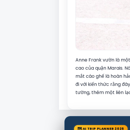
Anne Frank vườn là một
cao của quận Marais. Nó
mắt cáo ghế là hoàn hả
đi với kiến thức rằng đâ
tường, thêm một liên lạ
🗺 AI TRIP PLANNER 2026