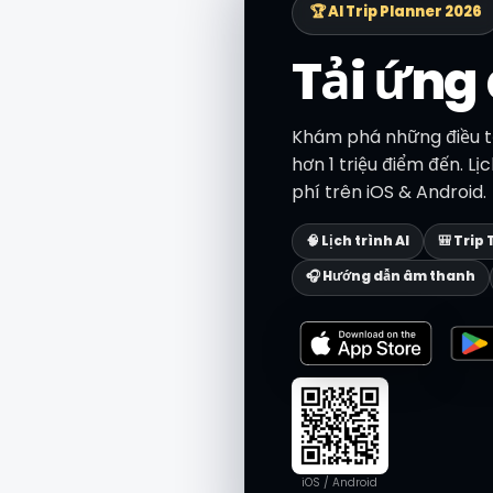
🏆 AI Trip Planner 2026
Tải ứng
Khám phá những điều tố
hơn 1 triệu điểm đến. L
phí trên iOS & Android.
🧠 Lịch trình AI
🎒 Trip 
🎧 Hướng dẫn âm thanh
iOS / Android