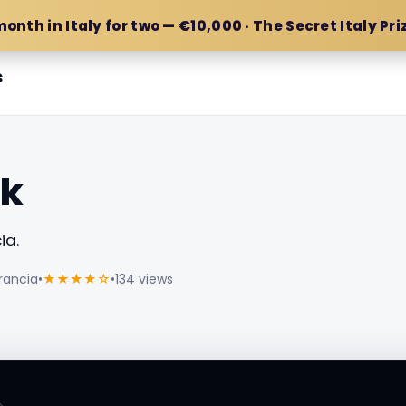
month in Italy for two — €10,000 · The Secret Italy Pri
s
nk
ia.
Francia
•
★★★★☆
•
134 views