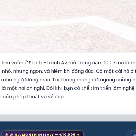
 khu vườn ở Sainte-tránh Av mở trong năm 2007, nó là mộ
 nhỏ, nhưng ngon, và hiếm khi đông đúc. Có một cái hồ ở
o cho người lãng mạn. Tôi không mong đợi ngông cuồng ho
y là một nơi an nghỉ. Đôi khi, bạn có thể tìm triển lãm nghệ
c của phép thuật và vẻ đẹp.
🎄 WIN A MONTH IN ITALY — €10,000 →