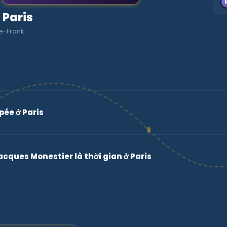
o Paris
e-Frank
pée ở Paris
acques Monestier là thời gian ở Paris