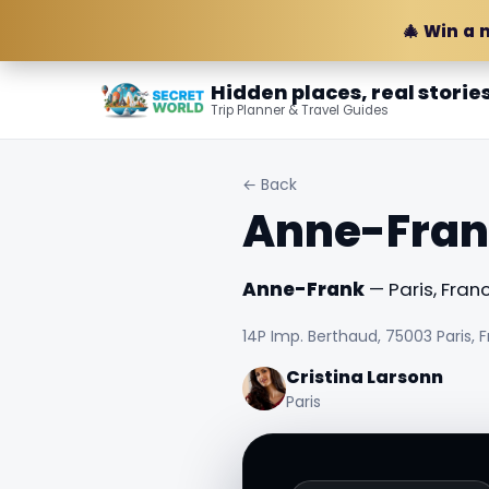
🎄 Win a 
Hidden places, real storie
Trip Planner & Travel Guides
← Back
Anne-Fra
Anne-Frank
— Paris, Franc
14P Imp. Berthaud, 75003 Paris, 
Cristina Larsonn
Paris