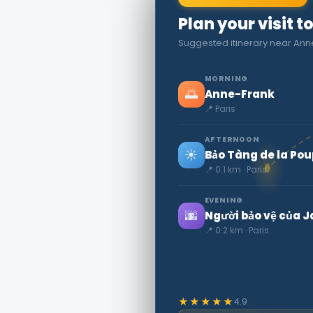
Plan your visit t
Suggested itinerary near Ann
MORNING
🌅
Anne-Frank
📍 Paris
AFTERNOON
☀️
Bảo Tàng de la Pou
📍 0.1 km · Paris
EVENING
🌆
Người bảo vệ của J
📍 0.2 km · Paris
★★★★★
4.9