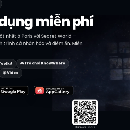
 dụng miễn phí
t nhất ở Paris với Secret World —
ịch trình cá nhân hóa và điểm ẩn. Miễn
🎮 Trò chơi KnowWhere
Toolkit
📹 Video
Huawei users