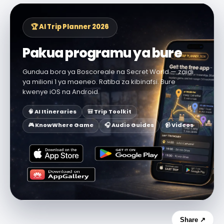
🏆 AI Trip Planner 2026
Pakua programu ya bure
Gundua bora ya Boscoreale na Secret World — zaidi
ya milioni 1 ya maeneo. Ratiba za kibinafsi. Bure
kwenye iOS na Android.
🧠 AI Itineraries
🎒 Trip Toolkit
🎮 KnowWhere Game
🎧 Audio Guides
📹 Videos
Share ↗