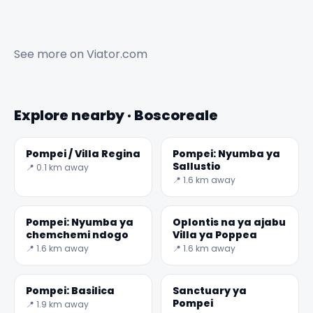
See more on
Viator.com
Explore nearby · Boscoreale
✕
Pompei / Villa Regina
Pompei: Nyumba ya
Sallustio
📍 0.1 km away
📍 1.6 km away
Pompei: Nyumba ya
Oplontis na ya ajabu
chemchemi ndogo
Villa ya Poppea
📍 1.6 km away
📍 1.6 km away
Pompei: Basilica
Sanctuary ya
🏆
🏆 #1 Trip Planner 2026
Pompei
📍 1.9 km away