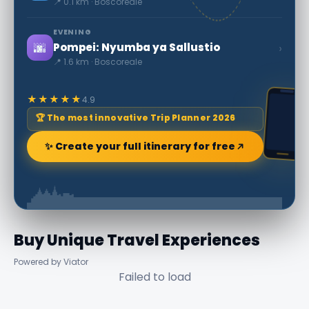
📍 0.1 km · Boscoreale
EVENING
🌆
›
Pompei: Nyumba ya Sallustio
📍 1.6 km · Boscoreale
★★★★★
4.9
🏆 The most innovative Trip Planner 2026
✨ Create your full itinerary for free
Buy Unique Travel Experiences
Powered by Viator
Failed to load