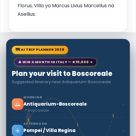
Florus, Villa ya Marcus Livius Marcellus na
Asellius.
🗺 AI TRIP PLANNER 2026
🎄 WIN A MONTH IN ITALY — €10,000 →
Plan your visit to Boscoreale
Suggested itinerary near Antiquarium-Boscoreale
MORNING
🌅
›
Antiquarium-Boscoreale
📍 Boscoreale
AFTERNOON
☀️
›
Pompei / Villa Regina