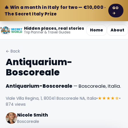
🎄 Win a month in Italy for two — €10,000 ·
GO
→
The Secret Italy Prize
Hidden places, real stories
Home
About
Trip Planner & Travel Guides
← Back
Antiquarium-
Boscoreale
Antiquarium-Boscoreale
— Boscoreale, Italia.
Viale Villa Regina, 1, 80041 Boscoreale NA, Italia
•
★★★★☆
•
874 views
Nicole Smith
Boscoreale