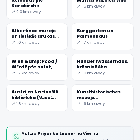
Kolonnas pie
Maltas baznīca Vīnē
Kariskirche
📍 1.5 km away
📍 0.9 km away
Albertinas muzejs
Burggarten un
un lielākās drukas
Palmenhaus
telpas vārdam
📍 1.6 km away
📍 1.7 km away
Wien &amp; Food /
Hundertwasserhaus,
WErdäpfelsalat,
krāsainā ēka
Austrijas Kartupeļu
📍 1.7 km away
📍 1.8 km away
Salāti
Austrijas Nacionālā
Kunsthistorisches
bibliotēka (Vācu:
muzejs
Österreichische
(Tēlotājmākslas
📍 1.8 km away
📍 1.9 km away
Nationalbibliothek)
muzejs)
ir t
Autors
Priyanka Leone
· no Vienna