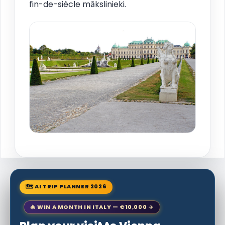
fin-de-siècle mākslinieki.
🗺 AI TRIP PLANNER 2026
🎄 WIN A MONTH IN ITALY — €10,000 →