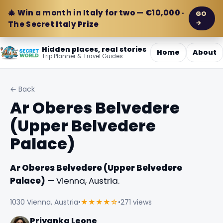
🎄 Win a month in Italy for two — €10,000 ·
GO
→
The Secret Italy Prize
Hidden places, real stories
Home
About
Trip Planner & Travel Guides
← Back
Ar Oberes Belvedere
(Upper Belvedere
Palace)
Ar Oberes Belvedere (Upper Belvedere
Palace)
— Vienna, Austria.
1030 Vienna, Austria
•
★★★★☆
•
271 views
Priyanka Leone