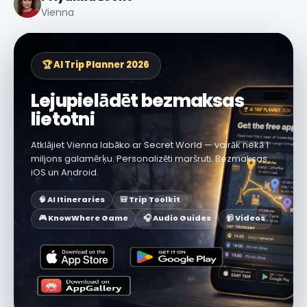
Vienna
🏆 AI Trip Planner 2026
Lejupielādēt bezmaksas
lietotni
Atklājiet Vienna labāko ar Secret World — vairāk nekā 1
miljons galamērķu. Personalizēti maršruti. Bezmaksas
iOS un Android.
🧠 AI Itineraries
🎒 Trip Toolkit
🎮 KnowWhere Game
🎧 Audio Guides
📹 Videos