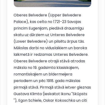
Oberes Belvedere (Upper Belvedere
Palace), kas celta no 1721-23 Savojas
princim Eugenijam, piedāvā drausmīgu
skatu uz dārziem uz Unteres Belvedere
(Lower Belvedere) un pilsētu ārpus tās.
Mākslas darbi no viduslaikiem un baroka
laikmetā ir redzamas Unteres Belvedere.
Oberes Belvedere otrajā stāvā atrodas
māksla no 19. gadsimta klasiskajiem,
romantiskajiem un bīdermeijera
periodiem un pēc 1918. gada mākslas
pirmajā stāvā. Pirmajā stāvā ietver gleznas
Gustava Klimta (ieskaitot ikonu "Skūpsts
"), Egon Schiele, Oskar Kokoschka un citi