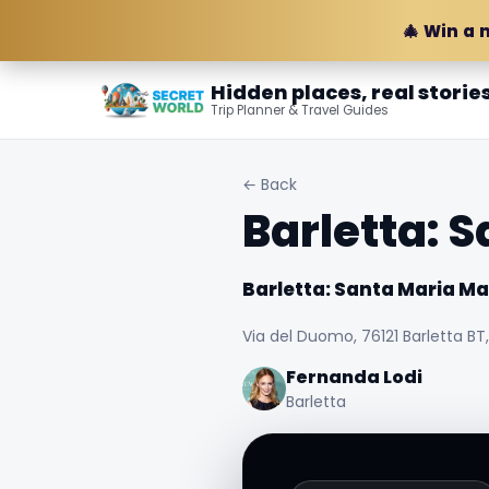
🎄 Win a 
Hidden places, real storie
Trip Planner & Travel Guides
← Back
Barletta: 
Barletta: Santa Maria Ma
Via del Duomo, 76121 Barletta BT, 
Fernanda Lodi
Barletta