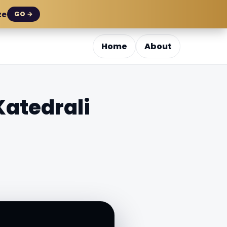
ze
GO →
Home
About
Katedrali