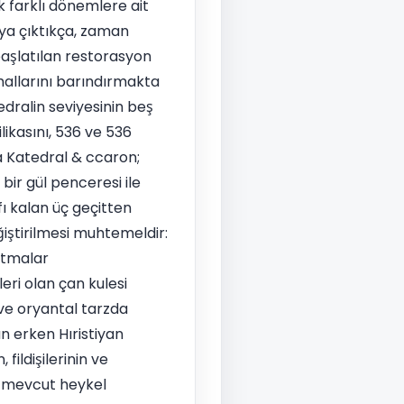
k farklı dönemlere ait
aya çıktıkça, zaman
başlatılan restorasyon
mallarını barındırmakta
edralin seviyesinin beş
likasını, 536 ve 536
a Katedral & ccaron;
bir gül penceresi ile
fı kalan üç geçitten
iştirilmesi muhtemeldir:
rtmalar
eri olan çan kulesi
 ve oryantal tarzda
n erken Hıristiyan
 fildişilerinin ve
a mevcut heykel