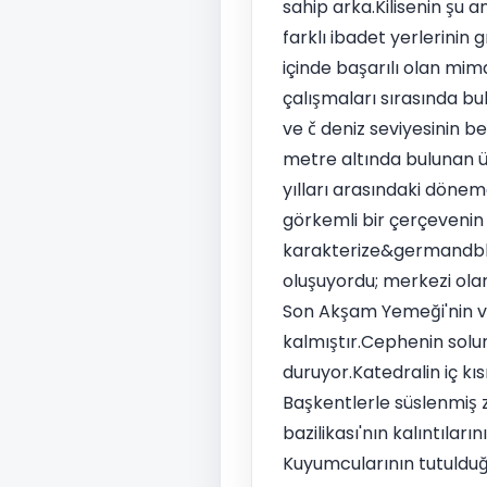
sahip arka.Kilisenin şu 
farklı ibadet yerlerinin
içinde başarılı olan mi
çalışmaları sırasında bu
ve č deniz seviyesinin b
metre altında bulunan üç 
yılları arasındaki dönem
görkemli bir çerçevenin 
karakterize&germandbls; k
oluşuyordu; merkezi olan
Son Akşam Yemeği'nin ve
kalmıştır.Cephenin solun
duruyor.Katedralin iç k
Başkentlerle süslenmiş z
bazilikası'nın kalıntıların
Kuyumcularının tutulduğ