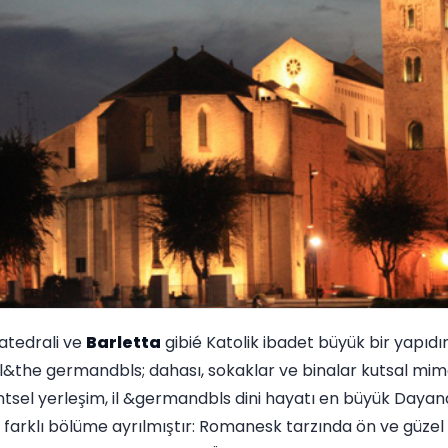
atedrali ve
Barletta
gibié Katolik ibadet büyük bir yapıdı
ral&the germandbls; dahası, sokaklar ve binalar kutsal m
tsel yerleşim, il &germandbls dini hayatı en büyük Dayana
i farklı bölüme ayrılmıştır: Romanesk tarzında ön ve güzel