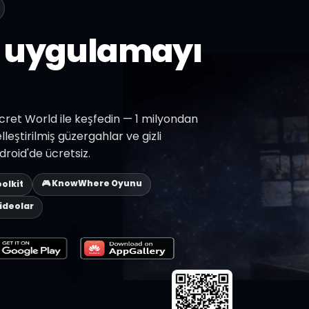
z uygulamayı
Secret World ile keşfedin — 1 milyondan
lleştirilmiş güzergahlar ve gizli
roid'de ücretsiz.
🎮 KnowWhere Oyunu
oolkit
Videolar