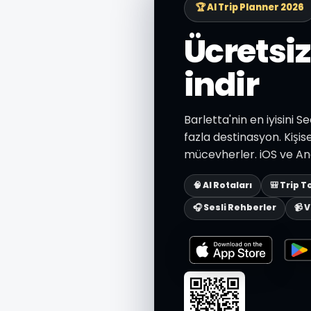
🏆 AI Trip Planner 2026
Ücretsi
indir
Barletta'nin en iyisini 
fazla destinasyon. Kişise
mücevherler. iOS ve And
🧠 AI Rotaları
🎒 Trip T
🎧 Sesli Rehberler
📹 