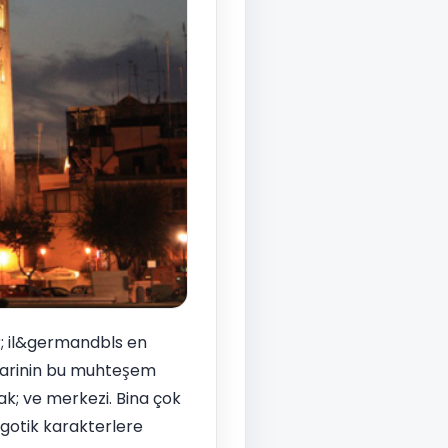
r; il&germandbls en
imarinin bu muhteşem
k; ve merkezi. Bina çok
 gotik karakterlere