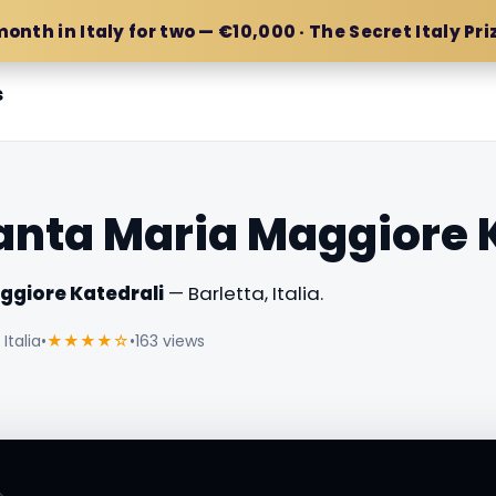
month in Italy for two — €10,000 · The Secret Italy Pri
s
Santa Maria Maggiore 
ggiore Katedrali
— Barletta, Italia.
Italia
•
★★★★☆
•
163 views