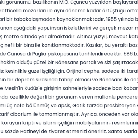
anki görünümü, bazilikanın M.Ö. üçüncü yüzyıldan başlayara
 grotticella mezarları ile aynı döneme kadar örtüştüğü ort
mari bir tabakalaşmadan kaynaklanmaktadır. 1955 yılında 
lunan aşağıdaki yapı, insan iskeletlerini ve gerçek mezar 
eş metre altında yer almaktadır. Altıncı yüzyıl, mevcut kat
nefli bir bina ile kanıtlanmaktadır. Kazılar, bu yeraltı bazi
de Canosa di Puglia piskoposuna tarihlendirecektir. 586.L
hakim olduğu güzel bir Rönesans portalı ve sizi şaşırtacak 
esinlikle güzel işçiliği için. Orijinal cephe, sadece iki tara
ın bir deprem sırasında tahrip olması ve Rönesans ile değ
 Mesih'in Kudüs'e girişinin sahneleriyle sadece bazı kaba
da, özellikle değerli bir görünüm veren mullionlu pencerel
ısmı üç nefe bölünmüş ve apsis, Gotik tarzda presbiteryen
arif ciborium ile tamamlanmıştır. Ayrıca, önceden var ola
ı koruyan kripti ve islami işçiliğin mobilyalarının, resimlerinin,
u sözde Hazineyi de ziyaret etmenizi öneririz. Santa Mari