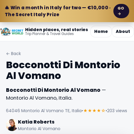
🎄 Win a month in Italy for two — €10,000 ·
GO
→
The Secret Italy Prize
Hidden places, real stories
Home
About
Trip Planner & Travel Guides
← Back
Bocconotti Di Montorio
Al Vomano
Bocconotti Di Montorio Al Vomano
—
Montorio Al Vomano, Italia.
64046 Montorio Al Vomano TE, Italia
•
★★★★☆
•
203 views
Katia Roberts
Montorio Al Vomano