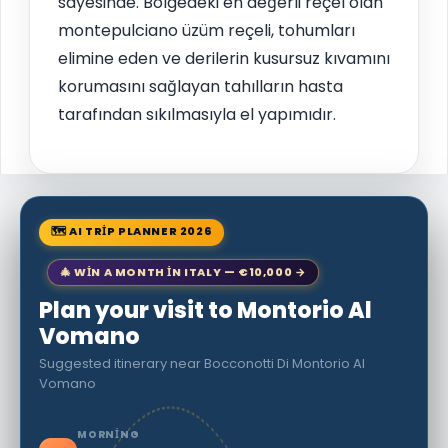
sayesinde. Bölgedeki en değerli reçel olan
montepulciano üzüm reçeli, tohumları
elimine eden ve derilerin kusursuz kıvamını
korumasını sağlayan tahılların hasta
tarafından sıkılmasıyla el yapımıdır.
🗺 AI TRIP PLANNER 2026
🎄 WIN A MONTH IN ITALY — €10,000 →
Plan your visit to Montorio Al
Vomano
Suggested itinerary near Bocconotti Di Montorio Al
Vomano
MORNING