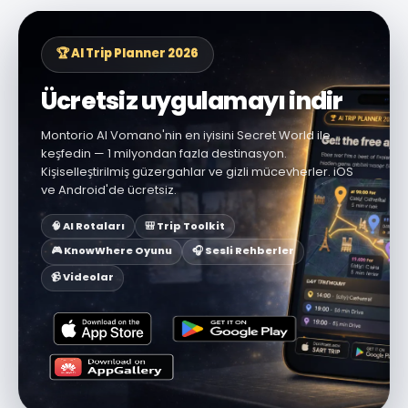
🏆 AI Trip Planner 2026
Ücretsiz uygulamayı indir
Montorio Al Vomano'nin en iyisini Secret World ile
keşfedin — 1 milyondan fazla destinasyon.
Kişiselleştirilmiş güzergahlar ve gizli mücevherler. iOS
ve Android'de ücretsiz.
🧠 AI Rotaları
🎒 Trip Toolkit
🎮 KnowWhere Oyunu
🎧 Sesli Rehberler
📹 Videolar