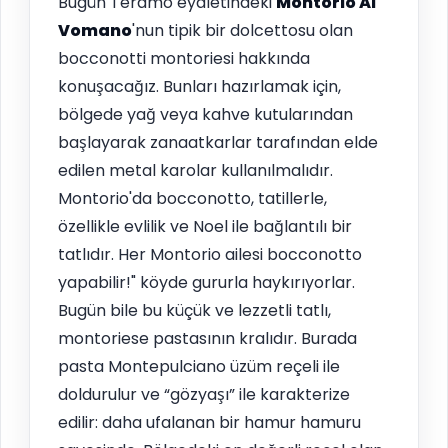
Bugün Teramo eyaletindeki
Montorio Al
Vomano
'nun tipik bir dolcettosu olan
bocconotti montoriesi hakkında
konuşacağız. Bunları hazırlamak için,
bölgede yağ veya kahve kutularından
başlayarak zanaatkarlar tarafından elde
edilen metal karolar kullanılmalıdır.
Montorio'da bocconotto, tatillerle,
özellikle evlilik ve Noel ile bağlantılı bir
tatlıdır. Her Montorio ailesi bocconotto
yapabilir!" köyde gururla haykırıyorlar.
Bugün bile bu küçük ve lezzetli tatlı,
montoriese pastasının kralıdır. Burada
pasta Montepulciano üzüm reçeli ile
doldurulur ve “gözyaşı” ile karakterize
edilir: daha ufalanan bir hamur hamuru