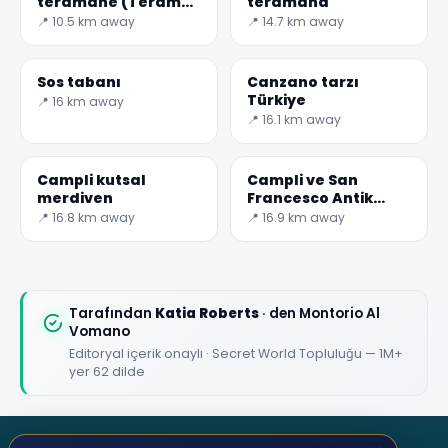
teramane (Teramo
teramana
Kuzu ruloları)
📍 10.5 km away
📍 14.7 km away
Sos tabanı
Canzano tarzı
Türkiye
📍 16 km away
📍 16.1 km away
Campli kutsal
Campli ve San
merdiven
Francesco Antik
Manastırı Müzesi
📍 16.8 km away
📍 16.9 km away
Tarafından
Katia Roberts
· den Montorio Al
Vomano
Editoryal içerik onaylı · Secret World Topluluğu — 1M+
yer 62 dilde