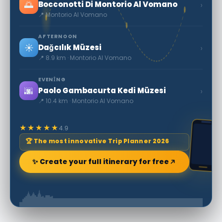
🌅
›
Bocconotti Di Montorio Al Vomano
📍 Montorio Al Vomano
AFTERNOON
☀️
›
Dağcılık Müzesi
📍 8.9 km · Montorio Al Vomano
EVENING
🌆
›
Paolo Gambacurta Kedi Müzesi
📍 10.4 km · Montorio Al Vomano
★★★★★
4.9
🏆 The most innovative Trip Planner 2026
✨ Create your full itinerary for free