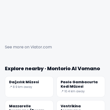
See more on
Viator.com
Explore nearby · Montorio Al Vomano
Dağcılık Müzesi
Paolo Gambacurta
Kedi Müzesi
📍 8.9 km away
📍 10.4 km away
Mazzarelle
Ventrikina