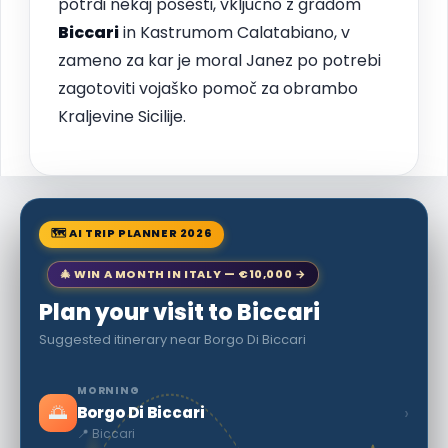
potrdi nekaj posesti, vključno z gradom
Biccari
in Kastrumom Calatabiano, v
zameno za kar je moral Janez po potrebi
zagotoviti vojaško pomoč za obrambo
Kraljevine Sicilije.
🗺 AI TRIP PLANNER 2026
🎄 WIN A MONTH IN ITALY — €10,000 →
Plan your visit to Biccari
Suggested itinerary near Borgo Di Biccari
MORNING
🌅
›
Borgo Di Biccari
📍 Biccari