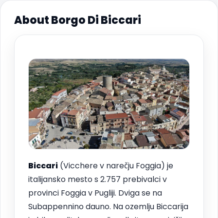
About Borgo Di Biccari
Biccari
(Vicchere v narečju Foggia) je
italijansko mesto s 2.757 prebivalci v
provinci Foggia v Pugliji. Dviga se na
Subappennino dauno. Na ozemlju Biccarija