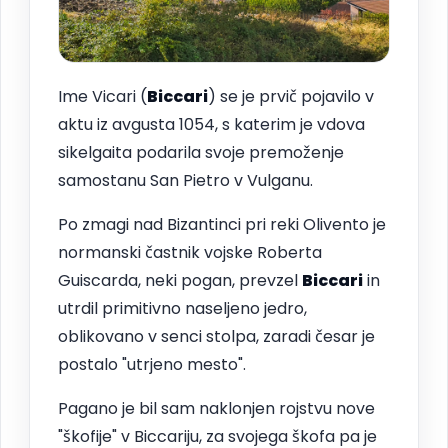
Ime Vicari (
Biccari
) se je prvič pojavilo v
aktu iz avgusta 1054, s katerim je vdova
sikelgaita podarila svoje premoženje
samostanu San Pietro v Vulganu.
Po zmagi nad Bizantinci pri reki Olivento je
normanski častnik vojske Roberta
Guiscarda, neki pogan, prevzel
Biccari
in
utrdil primitivno naseljeno jedro,
oblikovano v senci stolpa, zaradi česar je
postalo "utrjeno mesto".
Pagano je bil sam naklonjen rojstvu nove
"škofije" v Biccariju, za svojega škofa pa je