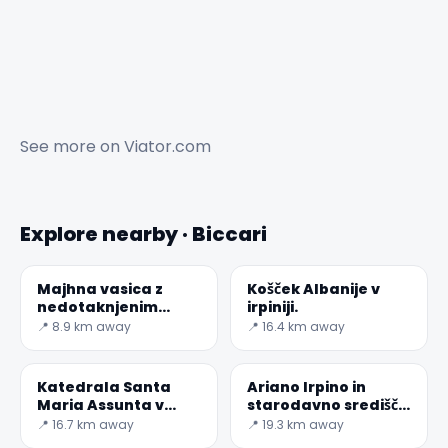
See more on
Viator.com
Explore nearby · Biccari
✕
Majhna vasica z
Košček Albanije v
nedotaknjenim
irpiniji.
srednjeveškim
📍 8.9 km away
📍 16.4 km away
šarmom.
Katedrala Santa
Ariano Irpino in
Maria Assunta v
starodavno središče
Luceri
Aequum Tuticum
📍 16.7 km away
📍 19.3 km away