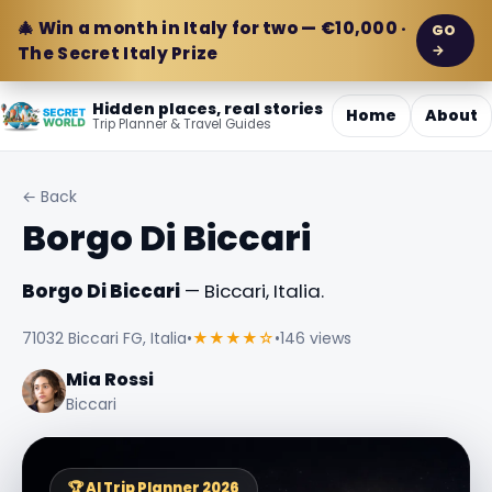
🎄 Win a month in Italy for two — €10,000 ·
GO
→
The Secret Italy Prize
Hidden places, real stories
Home
About
Trip Planner & Travel Guides
← Back
Borgo Di Biccari
Borgo Di Biccari
— Biccari, Italia.
71032 Biccari FG, Italia
•
★★★★☆
•
146 views
Mia Rossi
Biccari
🏆 AI Trip Planner 2026