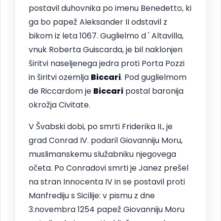
postavil duhovnika po imenu Benedetto, ki
ga bo papež Aleksander II odstavil z
bikom iz leta 1067. Guglielmo d ' Altavilla,
vnuk Roberta Guiscarda, je bil naklonjen
širitvi naseljenega jedra proti Porta Pozzi
in širitvi ozemlja
Biccari
. Pod guglielmom
de Riccardom je
Biccari
postal baronija
okrožja Civitate.
V Švabski dobi, po smrti Friderika II., je
grad Conrad IV. podaril Giovanniju Moru,
muslimanskemu služabniku njegovega
očeta. Po Conradovi smrti je Janez prešel
na stran Innocenta IV in se postavil proti
Manfrediju s Sicilije: v pismu z dne
3.novembra 1254 papež Giovanniju Moru