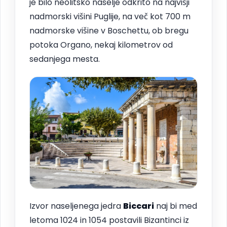
je bilo neolitsko naselje odkrito na najvišji
nadmorski višini Puglije, na več kot 700 m
nadmorske višine v Boschettu, ob bregu
potoka Organo, nekaj kilometrov od
sedanjega mesta.
Izvor naseljenega jedra
Biccari
naj bi med
letoma 1024 in 1054 postavili Bizantinci iz