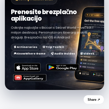
Prenesite brezplačno
aplikacijo
Odkrijte najboljše v Biccari s Secret World — več kot 1
milijon destinacij. Personalizirani itinerariji in skriti
dragulji. Brezplačno na iOS in Android.
🧠 AI Itineraries
🎒 Trip Toolkit
🎮 KnowWhere Game
🎧 Audio Guides
📹 Videos
Share ↗