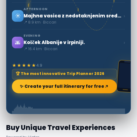
AFTERNOON
☀️
›
Majhna vasica z nedotaknjenim srednjeveškim šarmom.
📍 8.9 km · Biccari
EVENING
🌆
›
Košček Albanije v irpiniji.
📍 16.4 km · Biccari
★★★★★
4.9
🏆 The most innovative Trip Planner 2026
✨ Create your full itinerary for free
Buy Unique Travel Experiences