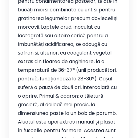
pentru condimentarea pastelor, tăiate în
bucăți mici și combinate cu unt și pentru
gratinarea legumelor precum dovleceii și
morcovii. Laptele crud, inoculat cu
lactogrefă sau altoire serică pentru a
îmbunătăți acidificarea, se adaugă cu
șofran și, ulterior, cu coagulant vegetal
extras din floarea de anghinare, la o
temperatură de 36-37° (unii producători,
pentruò, funcționează la 28-30°). Cașul
suferă o pauză de două ori, intercalată cu
o oprire. Primul & ccaron; o tăietură
grosieră, al doileač mai precis, la
dimensiunea paste la un bob de porumb.
Aluatul este apoi extras manual și plasat
în fuscelle pentru formare. Acestea sunt