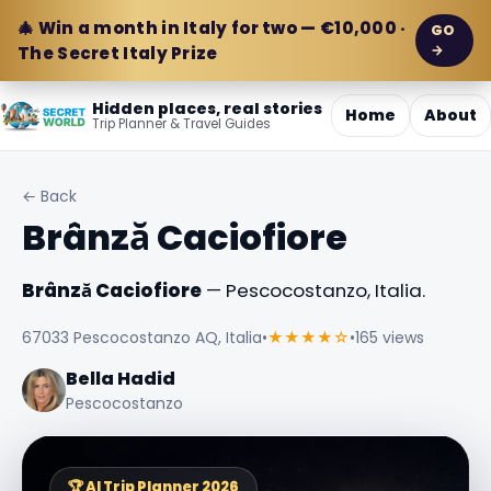
🎄 Win a month in Italy for two — €10,000 ·
GO
→
The Secret Italy Prize
Hidden places, real stories
Home
About
Trip Planner & Travel Guides
← Back
Brânză Caciofiore
Brânză Caciofiore
— Pescocostanzo, Italia.
67033 Pescocostanzo AQ, Italia
•
★★★★☆
•
165 views
Bella Hadid
Pescocostanzo
🏆 AI Trip Planner 2026