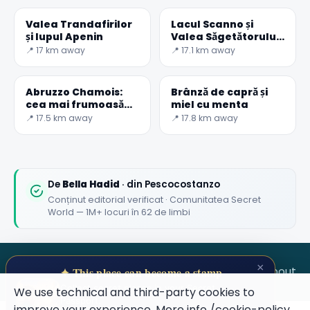
Valea Trandafirilor
Lacul Scanno și
și lupul Apenin
Valea Săgetătorului
sălbatic
📍 17 km away
📍 17.1 km away
Abruzzo Chamois:
Brânză de capră și
cea mai frumoasă
miel cu menta
din lume
📍 17.5 km away
📍 17.8 km away
De
Bella Hadid
· din Pescocostanzo
Conținut editorial verificat · Comunitatea Secret
World — 1M+ locuri în 62 de limbi
×
SECRET WORLD
Terms
Privacy
About
✦ This place can become a stamp
Collect secret places in your Secret
We use technical and third-party cookies to
Passport.
improve your experience. More info
/cookie-policy
.