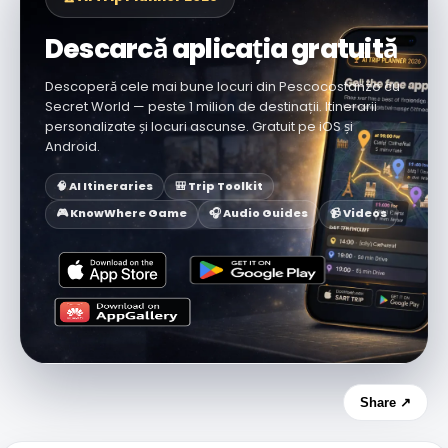
Descarcă aplicația gratuită
Descoperă cele mai bune locuri din Pescocostanzo cu
Secret World — peste 1 milion de destinații. Itinerarii
personalizate și locuri ascunse. Gratuit pe iOS și
Android.
🧠 AI Itineraries
🎒 Trip Toolkit
🎮 KnowWhere Game
🎧 Audio Guides
📹 Videos
Share ↗