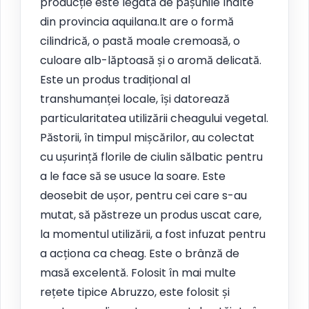
producție este legată de pășunile înalte
din provincia aquilana.It are o formă
cilindrică, o pastă moale cremoasă, o
culoare alb-lăptoasă și o aromă delicată.
Este un produs tradițional al
transhumanței locale, își datorează
particularitatea utilizării cheagului vegetal.
Păstorii, în timpul mișcărilor, au colectat
cu ușurință florile de ciulin sălbatic pentru
a le face să se usuce la soare. Este
deosebit de ușor, pentru cei care s-au
mutat, să păstreze un produs uscat care,
la momentul utilizării, a fost infuzat pentru
a acționa ca cheag. Este o brânză de
masă excelentă. Folosit în mai multe
rețete tipice Abruzzo, este folosit și