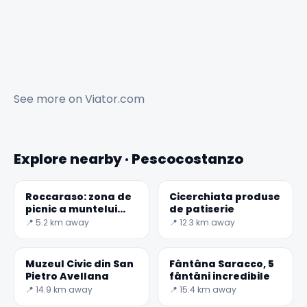
See more on
Viator.com
Explore nearby · Pescocostanzo
Roccaraso: zona de
Cicerchiata produse
picnic a muntelui
de patiserie
Split
📍 5.2 km away
📍 12.3 km away
Muzeul Civic din San
Fântâna Saracco, 5
Pietro Avellana
fântâni incredibile
📍 14.9 km away
📍 15.4 km away