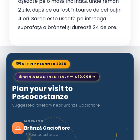
așezate pe o masă înclinată, unde rămân
2 zile, după ce au fost întoarse de cel puțin
4 ori. Sarea este uscată pe întreaga
suprafață a brânzei și durează 24 de ore.
🗺 AI TRIP PLANNER 2026
🎄 WIN A MONTH IN ITALY — €10,000 →
Plan your visit to
Pescocostanzo
Suggested itinerary near Brânză Caciofiore
MORNING
🌅
›
Brânză Caciofiore
📍 Pescocostanzo