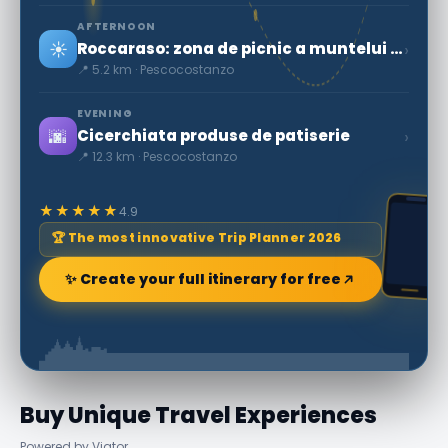
AFTERNOON
☀️
›
Roccaraso: zona de picnic a muntelui Split
📍 5.2 km · Pescocostanzo
EVENING
🌆
›
Cicerchiata produse de patiserie
📍 12.3 km · Pescocostanzo
★★★★★
4.9
🏆 The most innovative Trip Planner 2026
✨ Create your full itinerary for free
Buy Unique Travel Experiences
Powered by Viator