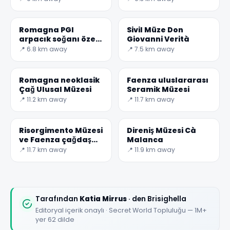
Romagna PGI
Sivil Müze Don
arpacık soğanı özel
Giovanni Verità
bir şişe şekline
📍 6.8 km away
📍 7.5 km away
sahiptir, cori kabuğu
Romagna neoklasik
Faenza uluslararası
Çağ Ulusal Müzesi
Seramik Müzesi
📍 11.2 km away
📍 11.7 km away
Risorgimento Müzesi
Direniş Müzesi Cà
ve Faenza çağdaş
Malanca
çağı
📍 11.7 km away
📍 11.9 km away
Tarafından
Katia Mirrus
· den Brisighella
Editoryal içerik onaylı · Secret World Topluluğu — 1M+
yer 62 dilde