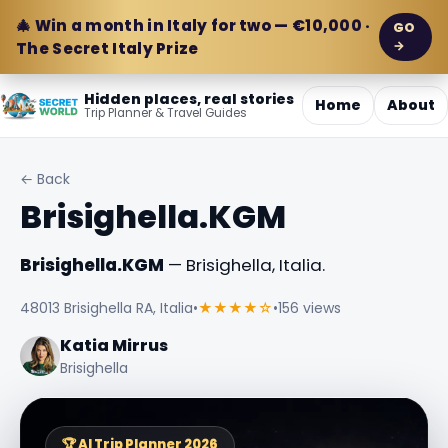
🎄 Win a month in Italy for two — €10,000 ·
GO
→
The Secret Italy Prize
Hidden places, real stories
Home
About
Trip Planner & Travel Guides
← Back
Brisighella.KGM
Brisighella.KGM
— Brisighella, Italia.
48013 Brisighella RA, Italia
•
★★★★☆
•
156 views
Katia Mirrus
Brisighella
🏆 AI Trip Planner 2026