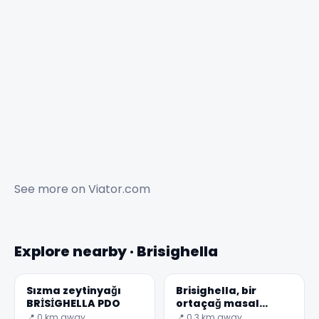
See more on
Viator.com
Explore nearby · Brisighella
Sızma zeytinyağı
Brisighella, bir
BRİSİGHELLA PDO
ortaçağ masal
kasabası
📍 0 km away
📍 0.3 km away