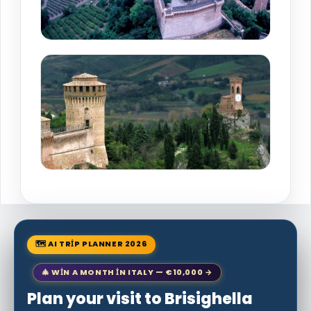
🗺 AI TRIP PLANNER 2026
🎄 WIN A MONTH IN ITALY — €10,000 →
Plan your visit to Brisighella