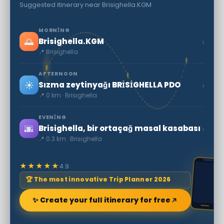
Suggested itinerary near Brisighella.KGM
MORNING
🌅
›
Brisighella.KGM
📍 Brisighella
AFTERNOON
☀️
›
Sızma zeytinyağı BRİSİGHELLA PDO
📍 0 km · Brisighella
EVENING
🌆
›
Brisighella, bir ortaçağ masal kasabası
📍 0.3 km · Brisighella
★★★★★
4.9
🏆 The most innovative Trip Planner 2026
✨ Create your full itinerary for free