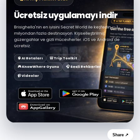
Ücretsiz uygulamayı indir
Brisighella'nin en iyisini Secret World ile keşfedin — 1
milyondan fazla destinasyon. Kişiselleştirilmiş
güzergahlar ve gizli mücevherler. iOS ve Android'de
ücretsiz.
🧠 AI Rotaları
🎒 Trip Toolkit
🎮 KnowWhere Oyunu
🎧 Sesli Rehberler
📹 Videolar
Share ↗