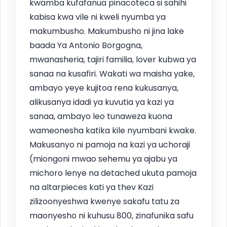
kwamba kufafanua pinacoteca si sahihi
kabisa kwa vile ni kweli nyumba ya
makumbusho. Makumbusho ni jina lake
baada Ya Antonio Borgogna,
mwanasheria, tajiri familia, lover kubwa ya
sanaa na kusafiri. Wakati wa maisha yake,
ambayo yeye kujitoa rena kukusanya,
alikusanya idadi ya kuvutia ya kazi ya
sanaa, ambayo leo tunaweza kuona
wameonesha katika kile nyumbani kwake.
Makusanyo ni pamoja na kazi ya uchoraji
(miongoni mwao sehemu ya ajabu ya
michoro lenye na detached ukuta pamoja
na altarpieces kati ya thev Kazi
zilizoonyeshwa kwenye sakafu tatu za
maonyesho ni kuhusu 800, zinafunika safu