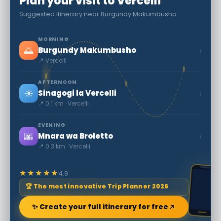
Plan your visit to Vercelli
Suggested itinerary near Burgundy Makumbusho
MORNING
🌅
›
Burgundy Makumbusho
📍 Vercelli
AFTERNOON
☀️
›
Sinagogi la Vercelli
📍 0.1 km · Vercelli
EVENING
🌆
›
Mnara wa Broletto
📍 0.3 km · Vercelli
★★★★★
4.9
🏆 The most innovative Trip Planner 2026
✨ Create your full itinerary for free