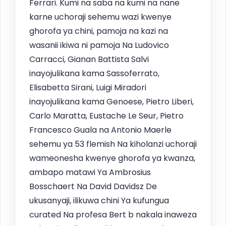
Ferrari. Kumi na saba na kumi na nane
karne uchoraji sehemu wazi kwenye
ghorofa ya chini, pamoja na kazi na
wasanii ikiwa ni pamoja Na Ludovico
Carracci, Gianan Battista Salvi
inayojulikana kama Sassoferrato,
Elisabetta Sirani, Luigi Miradori
inayojulikana kama Genoese, Pietro Liberi,
Carlo Maratta, Eustache Le Seur, Pietro
Francesco Guala na Antonio Maerle
sehemu ya 53 flemish Na kiholanzi uchoraji
wameonesha kwenye ghorofa ya kwanza,
ambapo matawi Ya Ambrosius
Bosschaert Na David Davidsz De
ukusanyaji, ilikuwa chini Ya kufungua
curated Na profesa Bert b nakala inaweza