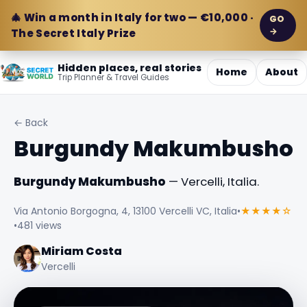
🎄 Win a month in Italy for two — €10,000 ·
GO
→
The Secret Italy Prize
Hidden places, real stories
Home
About
Trip Planner & Travel Guides
← Back
Burgundy Makumbusho
Burgundy Makumbusho
— Vercelli, Italia.
Via Antonio Borgogna, 4, 13100 Vercelli VC, Italia
•
★★★★☆
•
481 views
Miriam Costa
Vercelli