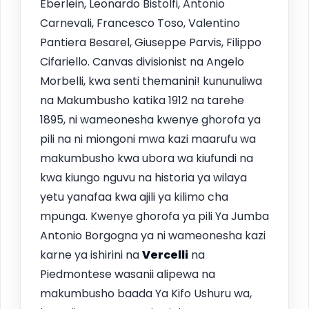
Eberlein, Leonardo Bistolfi, Antonio
Carnevali, Francesco Toso, Valentino
Pantiera Besarel, Giuseppe Parvis, Filippo
Cifariello. Canvas divisionist na Angelo
Morbelli, kwa senti themanini! kununuliwa
na Makumbusho katika 1912 na tarehe
1895, ni wameonesha kwenye ghorofa ya
pili na ni miongoni mwa kazi maarufu wa
makumbusho kwa ubora wa kiufundi na
kwa kiungo nguvu na historia ya wilaya
yetu yanafaa kwa ajili ya kilimo cha
mpunga. Kwenye ghorofa ya pili Ya Jumba
Antonio Borgogna ya ni wameonesha kazi
karne ya ishirini na
Vercelli
na
Piedmontese wasanii alipewa na
makumbusho baada Ya Kifo Ushuru wa,