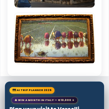
🗺 AI TRIP PLANNER 2026
🎄 WIN A MONTH IN ITALY — €10,000 →