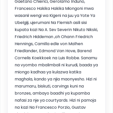
Gaetano Chierici, Gerolamo Induno,
Francesco Hakika Hakika Miongoni mwa
wasanii wengi wa Kigeni na juu ya Yote Ya
Ubelgiji, ujerumani Na Flemish asili sisi
kupata kazi Na A. Sev Severin Nikuto Nikski,
Friedrich Hiddeman ,oh Ohann Friedrich
Hennings, Camilla edle von Malhen
Friedlander, Edmond Van Hove, Barend
Cornelis Koekkoek na Luis Robbe. Sanamu
na vyombo mbalimbali ni kurudi, baada ya
miongo kadhaa ya kulazwa katika
maghala, kando ya njia maonyesho. Hizi ni
marumaru, biskuti, carvings kuni na
bronzes, ambayo baadhi ya kupamba
nafasi za nje ya courtyards. Hizi ni pamoja
na kazi Na Francesco Porzio, Gustav