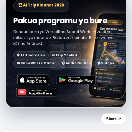
🏆 AI Trip Planner 2026
Pakua programu ya bure
Gundua bora ya Vercelli na Secret World — zaidi ya
milioni 1 ya maeneo. Ratiba za kibinafsi. Bure kwenye
iOS na Android.
🧠 AI Itineraries
🎒 Trip Toolkit
🎮 KnowWhere Game
🎧 Audio Guides
📹 Videos
Share ↗