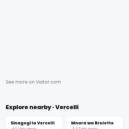
See more on
Viator.com
Explore nearby · Vercelli
Sinagogi la Vercelli
Mnara wa Broletto
📍 0.1 km away
📍 0.3 km away