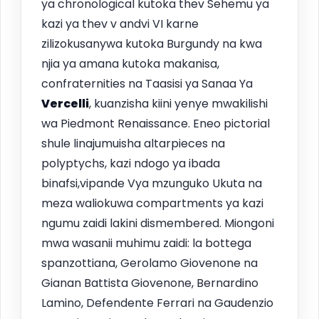
ya chronological kutoka thev Sehemu ya
kazi ya thev v andvi VI karne
zilizokusanywa kutoka Burgundy na kwa
njia ya amana kutoka makanisa,
confraternities na Taasisi ya Sanaa Ya
Vercelli
, kuanzisha kiini yenye mwakilishi
wa Piedmont Renaissance. Eneo pictorial
shule linajumuisha altarpieces na
polyptychs, kazi ndogo ya ibada
binafsi,vipande Vya mzunguko Ukuta na
meza waliokuwa compartments ya kazi
ngumu zaidi lakini dismembered. Miongoni
mwa wasanii muhimu zaidi: la bottega
spanzottiana, Gerolamo Giovenone na
Gianan Battista Giovenone, Bernardino
Lamino, Defendente Ferrari na Gaudenzio