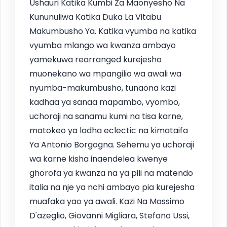
Ushauri Katika Kumbi Za Maonyesho Na
Kununuliwa Katika Duka La Vitabu
Makumbusho Ya. Katika vyumba na katika
vyumba mlango wa kwanza ambayo
yamekuwa rearranged kurejesha
muonekano wa mpangilio wa awali wa
nyumba-makumbusho, tunaona kazi
kadhaa ya sanaa mapambo, vyombo,
uchoraji na sanamu kumi na tisa karne,
matokeo ya ladha eclectic na kimataifa
Ya Antonio Borgogna. Sehemu ya uchoraji
wa karne kisha inaendelea kwenye
ghorofa ya kwanza na ya pili na matendo
italia na nje ya nchi ambayo pia kurejesha
muafaka yao ya awali. Kazi Na Massimo
D'azeglio, Giovanni Migliara, Stefano Ussi,