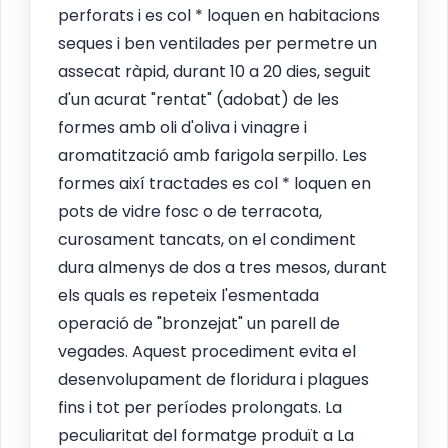
perforats i es col * loquen en habitacions
seques i ben ventilades per permetre un
assecat ràpid, durant 10 a 20 dies, seguit
d'un acurat "rentat" (adobat) de les
formes amb oli d'oliva i vinagre i
aromatització amb farigola serpillo. Les
formes així tractades es col * loquen en
pots de vidre fosc o de terracota,
curosament tancats, on el condiment
dura almenys de dos a tres mesos, durant
els quals es repeteix l'esmentada
operació de "bronzejat" un parell de
vegades. Aquest procediment evita el
desenvolupament de floridura i plagues
fins i tot per períodes prolongats. La
peculiaritat del formatge produït a La