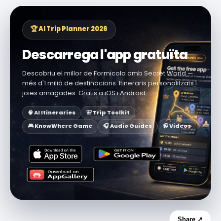
🏆 AI Trip Planner 2026
Descarrega l'app gratuïta
Descobriu el millor de Formicola amb Secret World —
més d'1 milió de destinacions. Itineraris personalitzats i
joies amagades. Gratis a iOS i Android.
🧠 AI Itineraries
🎒 Trip Toolkit
🎮 KnowWhere Game
🎧 Audio Guides
📹 Videos
Share ↗