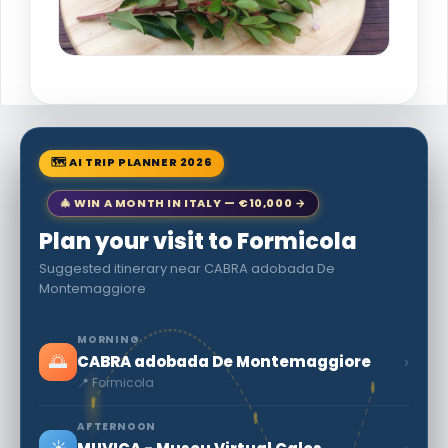
🗺 AI TRIP PLANNER 2026
🎄 WIN A MONTH IN ITALY — €10,000 →
Plan your visit to Formicola
Suggested itinerary near CABRA adobada De
Montemaggiore
MORNING
🌅
›
CABRA adobada De Montemaggiore
📍 Formicola
AFTERNOON