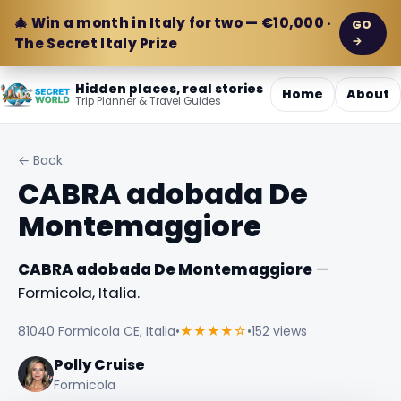
🎄 Win a month in Italy for two — €10,000 ·
GO
→
The Secret Italy Prize
Hidden places, real stories
Home
About
Trip Planner & Travel Guides
← Back
CABRA adobada De
Montemaggiore
CABRA adobada De Montemaggiore
—
Formicola, Italia.
81040 Formicola CE, Italia
•
★★★★☆
•
152 views
Polly Cruise
Formicola