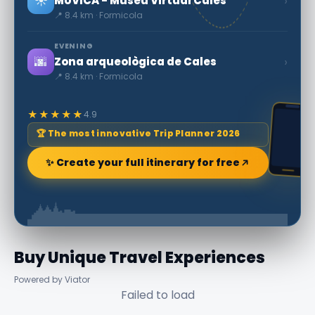
☀️
›
MUVICA - Museu Virtual Cales
📍 8.4 km · Formicola
EVENING
🌆
›
Zona arqueològica de Cales
📍 8.4 km · Formicola
★★★★★
4.9
🏆 The most innovative Trip Planner 2026
✨ Create your full itinerary for free
Buy Unique Travel Experiences
Powered by Viator
Failed to load