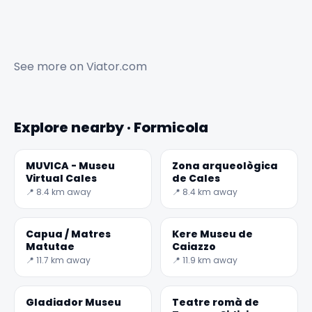
See more on
Viator.com
Explore nearby · Formicola
MUVICA - Museu
Zona arqueològica
Virtual Cales
de Cales
📍 8.4 km away
📍 8.4 km away
Capua / Matres
Kere Museu de
Matutae
Caiazzo
📍 11.7 km away
📍 11.9 km away
Gladiador Museu
Teatre romà de