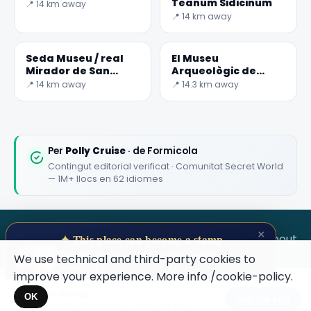
Teanum Sidicinum
📍 14 km away
📍 14 km away
Seda Museu / real
El Museu
Mirador de San
Arqueològic de
Leucio
Teano
📍 14 km away
📍 14.3 km away
Per
Polly Cruise
· de Formicola
Contingut editorial verificat · Comunitat Secret World
— 1M+ llocs en 62 idiomes
×
SECRET WORLD
Terms
Privacy
About
✦ This place can become a stamp
Collect secret places in your Secret
We use technical and third-party cookies to
Passport.
improve your experience. More info
/cookie-policy
.
Open your Passport →
Secret World
×
OK
Get the app
Hidden places, real stories — plan your trip