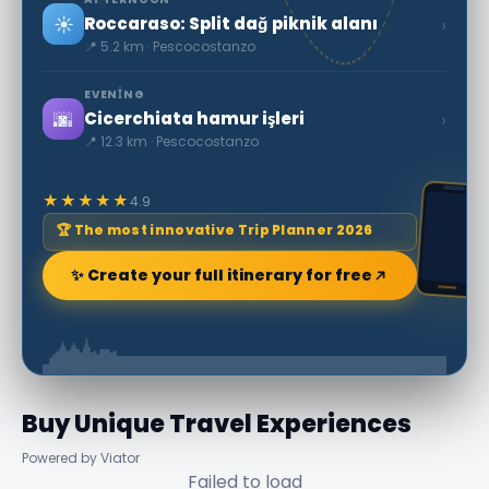
☀️
›
Roccaraso: Split dağ piknik alanı
📍 5.2 km · Pescocostanzo
EVENING
🌆
›
Cicerchiata hamur işleri
📍 12.3 km · Pescocostanzo
★★★★★
4.9
🏆 The most innovative Trip Planner 2026
✨ Create your full itinerary for free
Buy Unique Travel Experiences
Powered by Viator
Failed to load