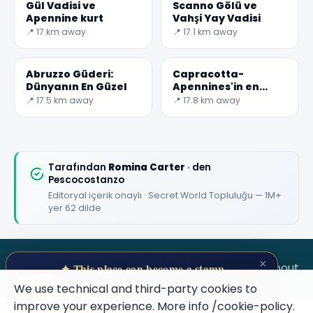
Gül Vadisi ve
Scanno Gölü ve
Apennine kurt
Vahşi Yay Vadisi
📍 17 km away
📍 17.1 km away
Abruzzo Güderi:
Capracotta-
Dünyanın En Güzel
Apennines'in en
yüksek zirveleri
📍 17.5 km away
📍 17.8 km away
arasında bir köy.
Tarafından
Romina Carter
· den
Pescocostanzo
Editoryal içerik onaylı · Secret World Topluluğu — 1M+
yer 62 dilde
×
SECRET WORLD
Terms
Privacy
About
✦ This place can become a stamp
Collect secret places in your Secret
We use technical and third-party cookies to
Passport.
improve your experience. More info
/cookie-policy
.