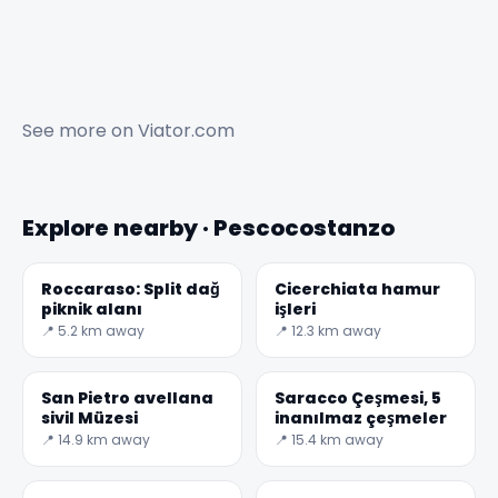
See more on
Viator.com
Explore nearby · Pescocostanzo
Roccaraso: Split dağ
Cicerchiata hamur
piknik alanı
işleri
📍 5.2 km away
📍 12.3 km away
San Pietro avellana
Saracco Çeşmesi, 5
sivil Müzesi
inanılmaz çeşmeler
📍 14.9 km away
📍 15.4 km away