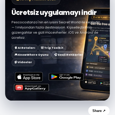
Ücretsiz uygulamayı indir
Pescocostanzo'nin en iyisini Secret World ile keşfedin
— 1 milyondan fazla destinasyon. Kişiselleştirilmiş
güzergahlar ve gizli mücevherler. iOS ve Android'de
ücretsiz.
🧠 AI Rotaları
🎒 Trip Toolkit
🎮 KnowWhere Oyunu
🎧 Sesli Rehberler
📹 Videolar
Share ↗