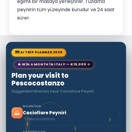
eğimli bir masaya yerleştirilir. Tuzlama
peynirin tüm yüzeyinde kurudur ve 24 saat
sürer.
🗺 AI TRIP PLANNER 2026
🎄 WIN A MONTH IN ITALY — €10,000 →
Plan your visit to
Pescocostanzo
Suggested itinerary near Caciofiore Peyniri
MORNING
🌅
›
Caciofiore Peyniri
📍 Pescocostanzo
AFTERNOON