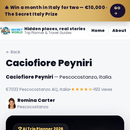
🎄 Win a month in Italy for two — €10,000 ·
GO
→
The Secret Italy Prize
Hidden places, real stories
Home
About
Trip Planner & Travel Guides
← Back
Caciofiore Peyniri
Caciofiore Peyniri
— Pescocostanzo, Italia.
67033 Pescocostanzo AQ, Italia
•
★★★★☆
•
193 views
Romina Carter
Pescocostanzo
🏆 AI Trip Planner 2026