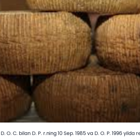
D. O. C. bilan D. P. r.ning 10 Sep. 1985 va D. O. P. 1996 yilda 