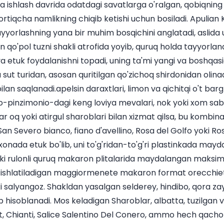
 ishlash davrida odatdagi savatlarga o'ralgan, qobiqning o'
ortiqcha namlikning chiqib ketishi uchun bosiladi. Apulian
tayyorlashning yana bir muhim bosqichini anglatadi, aslida 
an qo'pol tuzni shakli atrofida yoyib, quruq holda tayyorlan
a etuk foydalanishni topadi, uning ta'mi yangi va boshqa
 sut turidan, asosan quritilgan qo'zichoq shirdonidan olinadi
bilan saqlanadi.apelsin daraxtlari, limon va qichitqi o't barg
-pinzimonio-dagi keng loviya mevalari, nok yoki xom sabz
lar oq yoki atirgul sharoblari bilan xizmat qilsa, bu kombina
n Severo bianco, fiano d'avellino, Rosa del Golfo yoki Ros
nada etuk bo'lib, uni to'g'ridan-to'g'ri plastinkada mayd
oki rulonli quruq makaron plitalarida maydalangan maksimal
 ishlatiladigan maggiormenete makaron format orecchiett
yoki salyangoz. Shakldan yasalgan selderey, hindibo, qora za
eb hisoblanadi. Mos keladigan Sharoblar, albatta, tuzilgan va
 Chianti, Salice Salentino Del Conero, ammo hech qachon 