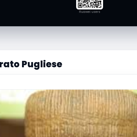
Huawei users
rato Pugliese