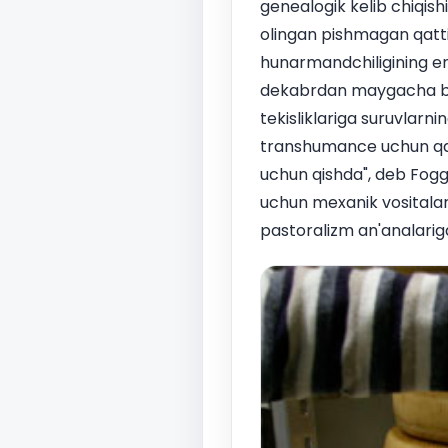
genealogik kelib chiqish
olingan pishmagan qattiq
hunarmandchiligining eng
dekabrdan maygacha bo'l
tekisliklariga suruvlarni
transhumance uchun qarz
uchun qishda", deb Foggi
uchun mexanik vositalard
pastoralizm an'analariga