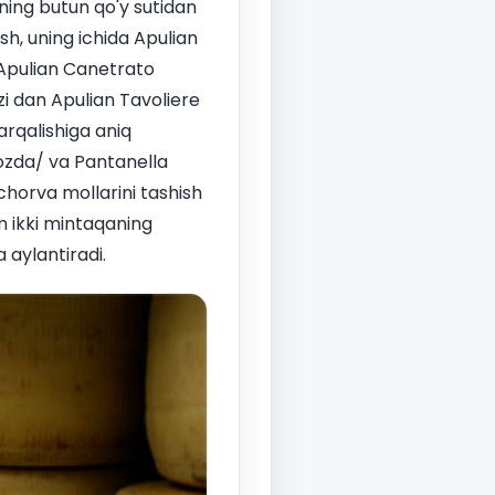
ining butun qo'y sutidan
sh, uning ichida Apulian
 Apulian Canetrato
i dan Apulian Tavoliere
tarqalishiga aniq
ozda/ va Pantanella
chorva mollarini tashish
m ikki mintaqaning
 aylantiradi.