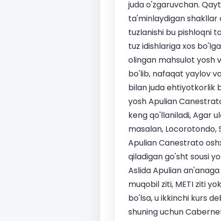
juda o'zgaruvchan. Qayta
ta'minlaydigan shakllar 
tuzlanishi bu pishloqni 
tuz idishlariga xos bo'lg
olingan mahsulot yosh v
bo'lib, nafaqat yaylov va
bilan juda ehtiyotkorlik 
yosh Apulian Canestrato
keng qo'llaniladi, Agar u
masalan, Locorotondo, Sa
Apulian Canestrato oshxo
qiladigan go'sht sousi y
Aslida Apulian an'anaga
muqobil ziti, METI ziti 
bo'lsa, u ikkinchi kurs d
shuning uchun Cabernet,