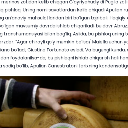
i merinos zotidan kelib chiqqan G'ayriyahudiy di Puglia zot
 pishloq. Uning nomi savatlardan kelib chiqadi Apulian ru
 an'anaviy mahsulotlaridan biri bo'lgan tajribali. Haqiqiy
gan mavsumiy davrda ishlab chiqariladi, bu davr Abruzz
ng transhumansiyasi bilan bog'liq. Aslida, bu pishloq uning 
dor. "Agar chiroyli qo'y mumkin bo'lsa/ Maiella uchun y
ano bo'ladi, Giustino Fortunato esladi. Va bugungi kunda, 
an foydalanilsa-da, bu pishloqni ishlab chiqarish hali ha
 sodiq bo'lib, Apulian Canestratoni tarixning kondensatiga