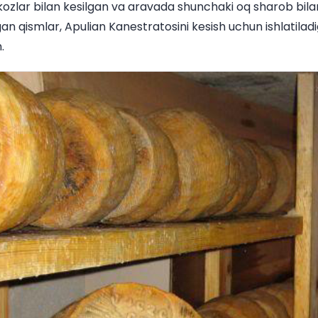
kozlar bilan kesilgan va aravada shunchaki oq sharob bi
an qismlar, Apulian Kanestratosini kesish uchun ishlatila
.