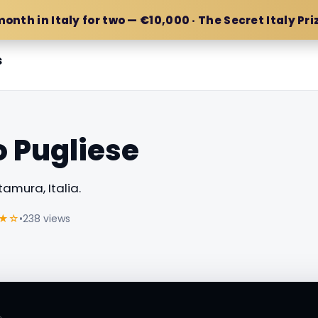
month in Italy for two — €10,000 · The Secret Italy Pri
s
 Pugliese
tamura, Italia.
★☆
•
238 views