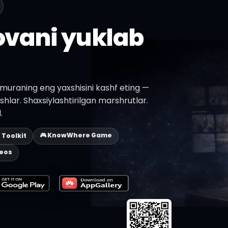
lovani yuklab
muraning eng yaxshisini kashf eting —
ishlar. Shaxsiylashtirilgan marshrutlar.
.
🎮 KnowWhere Game
p Toolkit
deos