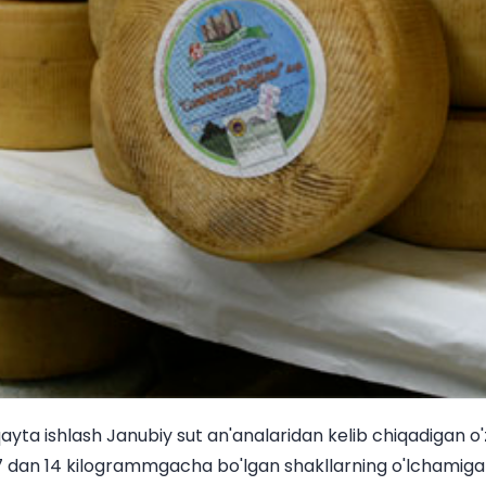
ayta ishlash Janubiy sut an'analaridan kelib chiqadigan o'
 7 dan 14 kilogrammgacha bo'lgan shakllarning o'lchamiga 