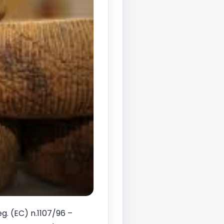
reg. (EC) n.1107/96 –