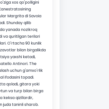
ziga xos qo'polligini
 Kanestratosining
ular Margrita di Savoia
adi. Shunday qilib
sida yanada nozikroq
 va quritilgan terilari
lari. O'rtacha 90 kunlik
avotlar bilan birgalikda
tsiya yaxshi ketadi,
atello Antinori. The
alash uchun g'amxo'rlik
 ifodasini topadi.
a qoladi, gitara yoki
ytun va turp bilan birga
 keksa qizillardir,
juda taninli sharob.