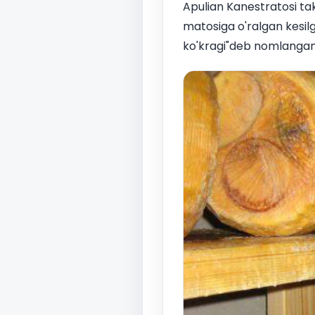
Apulian Kanestratosi ta
matosiga o'ralgan kesilg
ko'kragi"deb nomlangan