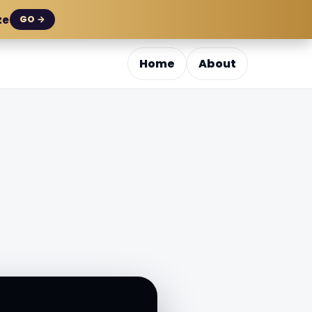
ze
GO →
Home
About