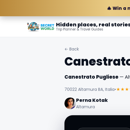
🎄 Win a 
Hidden places, real storie
Trip Planner & Travel Guides
← Back
Canestrato
Canestrato Pugliese
— Al
70022 Altamura BA, Italia
•
★★★
Perna Kotak
Altamura