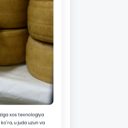
ziga xos texnologiya
ko'ra, u juda uzun va