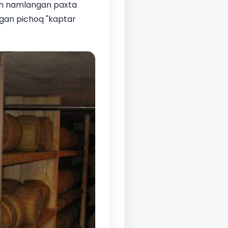
lan namlangan paxta
digan pichoq "kaptar