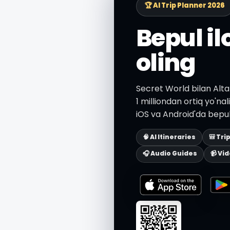
🏆 AI Trip Planner 2026
Bepul i
oling
Secret World bilan Alta
1 milliondan ortiq yo'nal
iOS va Android'da bepul
🧠 AI Itineraries
🎒 Tri
🎧 Audio Guides
📹 Vi