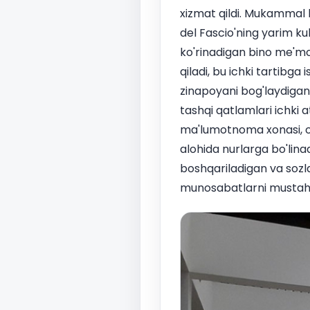
xizmat qildi. Mukammal k
del Fascio'ning yarim ku
ko'rinadigan bino me'mori
qiladi, bu ichki tartibga
zinapoyani bog'laydigan
tashqi qatlamlari ichki a
ma'lumotnoma xonasi, of
alohida nurlarga bo'lina
boshqariladigan va sozla
munosabatlarni mustahka