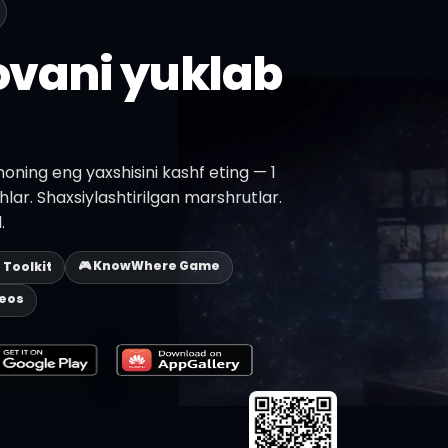
lovani yuklab
ning eng yaxshisini kashf eting — 1
shlar. Shaxsiylashtirilgan marshrutlar.
.
🎮 KnowWhere Game
p Toolkit
deos