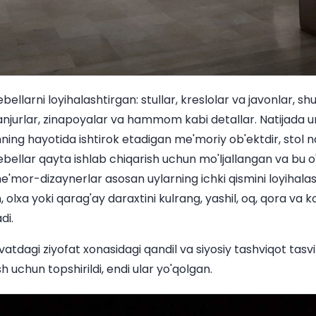
llarni loyihalashtirgan: stullar, kreslolar va javonlar, shu
panjurlar, zinapoyalar va hammom kabi detallar. Natijada u
ning hayotida ishtirok etadigan me'moriy ob'ektdir, stol n
ebellar qayta ishlab chiqarish uchun mo'ljallangan va bu 
'mor-dizaynerlar asosan uylarning ichki qismini loyihalas
 olxa yoki qarag'ay daraxtini kulrang, yashil, oq, qora va k
di.
atdagi ziyofat xonasidagi qandil va siyosiy tashviqot tasvi
sh uchun topshirildi, endi ular yo'qolgan.