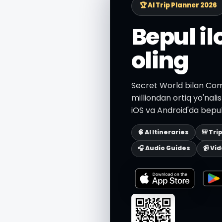
🏆 AI Trip Planner 2026
Bepul i
oling
Secret World bilan Como
milliondan ortiq yo'nali
iOS va Android'da bepul
🧠 AI Itineraries
🎒 Tri
🎧 Audio Guides
📹 Vi