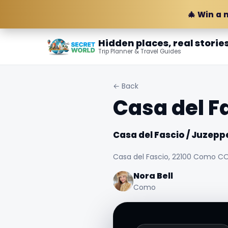
🎄 Win a 
Hidden places, real storie
Trip Planner & Travel Guides
← Back
Casa del F
Casa del Fascio / Juzepp
Casa del Fascio, 22100 Como CO,
Nora Bell
Como