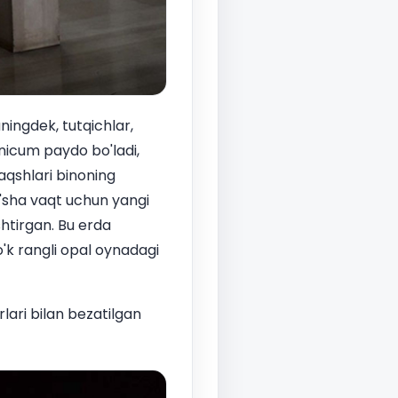
ningdek, tutqichlar,
nicum paydo bo'ladi,
aqshlari binoning
o'sha vaqt uchun yangi
htirgan. Bu erda
o'k rangli opal oynadagi
rlari bilan bezatilgan