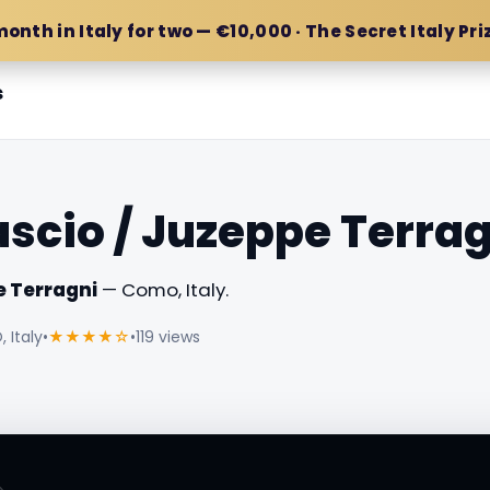
month in Italy for two — €10,000 · The Secret Italy Pri
s
ascio / Juzeppe Terra
e Terragni
— Como, Italy.
 Italy
•
★★★★☆
•
119 views