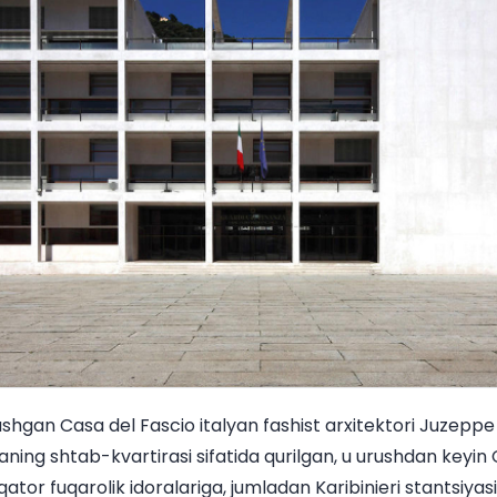
shgan Casa del Fascio italyan fashist arxitektori Juzeppe 
yaning shtab-kvartirasi sifatida qurilgan, u urushdan keyi
qator fuqarolik idoralariga, jumladan Karibinieri stantsiyasi