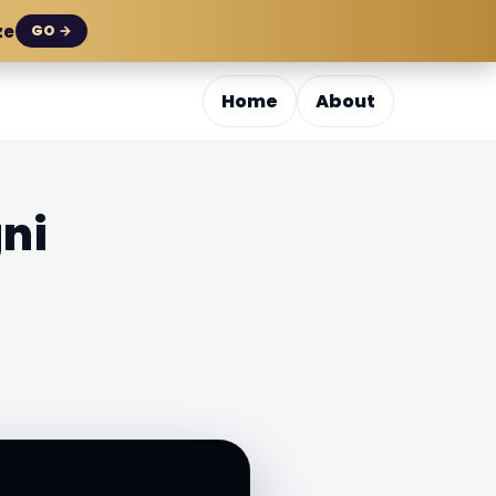
ze
GO →
Home
About
gni