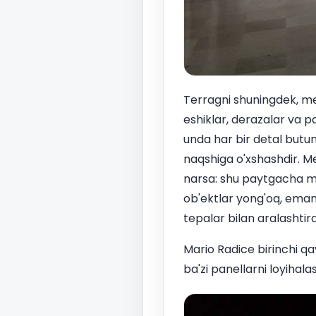
Terragni shuningdek, mebe
eshiklar, derazalar va 
unda har bir detal butun
naqshiga o'xshashdir. M
narsa: shu paytgacha me
ob'ektlar yong'oq, eman,
tepalar bilan aralashtira
Mario Radice birinchi qav
ba'zi panellarni loyihala