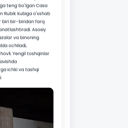
miga teng bo'lgan Casa
kan Rubik kubiga o'xshab
 biri bir-biridan farq
anatlashtiradi. Asosiy
zalar va binoning
lda ochiladi,
vli. Yengil toshqinlar
ravishda
ga ichki va tashqi
.