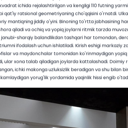
vadrat ichida rejalashtirilgan va kengligi 110 futning yar
bi qat'iy ratsional geometriyaning cho'qqisini o'rnatdi. Ul
y mantiqning jiddiy o'yini. Binoning to'rtta jabhasining har
 ishora qiladi va ochiq va yopiq joylarni ritmik tarzda muvoz
 janubi-sharqiy balandlikdan tashqari har tomondan, dera
triumni ifodalash uchun ishlatiladi. Kirish eshigi markaziy za
islar va maydonchalar tomonidan ko'rinmaydigan yopiq ho
di, ular xona talab qiladigan joylarda kattalashadi. Doimiy 
ngan, ichki makonga uzluksizlik beradigan va shu bilan bir
mlaydigan yorug'lik yordamida yaqinlik hissi engib o'tadi