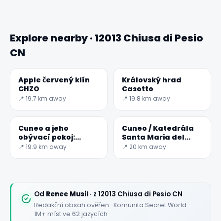
Explore nearby · 12013 Chiusa di Pesio
CN
Apple červený klín
Královský hrad
CHZO
Casotto
📍 19.7 km away
📍 19.8 km away
Cuneo a jeho
Cuneo / Katedrála
obývací pokoj:
Santa Maria del
Piazza Galimberti
Bosco
📍 19.9 km away
📍 20 km away
Od
Renee Musil
· z 12013 Chiusa di Pesio CN
Redakční obsah ověřen · Komunita Secret World —
1M+ míst ve 62 jazycích