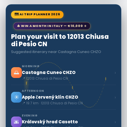
🗺 AI TRIP PLANNER 2026
🎄 WIN A MONTH IN ITALY — €10,000 →
Plan your visit to 12013 Chiusa
di Pesio CN
Suggested itinerary near Castagna Cuneo CHZO
MORNING
🌅
›
Castagna Cuneo CHZO
📍 12013 Chiusa di Pesio CN
AFTERNOON
☀️
›
Apple červený klín CHZO
📍 19.7 km · 12013 Chiusa di Pesio CN
EVENING
🌆
›
Královský hrad Casotto