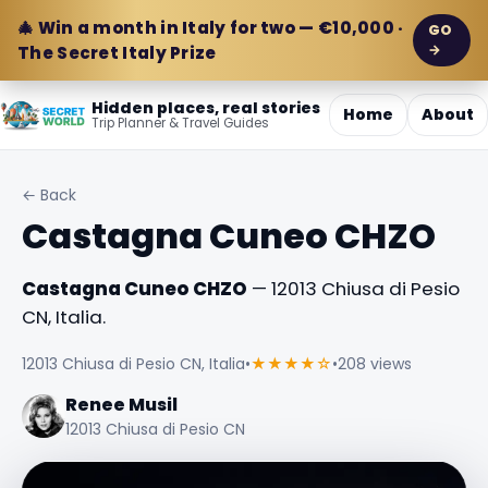
🎄 Win a month in Italy for two — €10,000 ·
GO
→
The Secret Italy Prize
Hidden places, real stories
Home
About
Trip Planner & Travel Guides
← Back
Castagna Cuneo CHZO
Castagna Cuneo CHZO
— 12013 Chiusa di Pesio
CN, Italia.
12013 Chiusa di Pesio CN, Italia
•
★★★★☆
•
208 views
Renee Musil
12013 Chiusa di Pesio CN