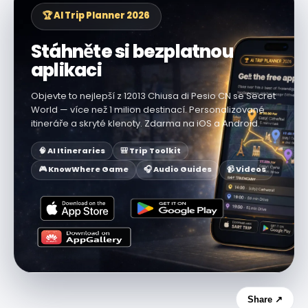
🏆 AI Trip Planner 2026
Stáhněte si bezplatnou
aplikaci
Objevte to nejlepší z 12013 Chiusa di Pesio CN se Secret
World — více než 1 milion destinací. Personalizované
itineráře a skryté klenoty. Zdarma na iOS a Android.
🧠 AI Itineraries
🎒 Trip Toolkit
🎮 KnowWhere Game
🎧 Audio Guides
📹 Videos
Share ↗