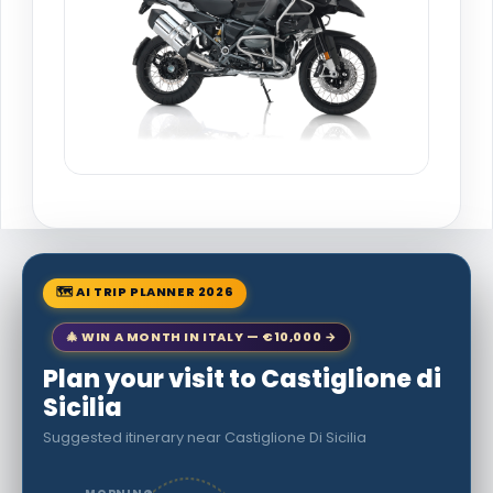
🗺 AI TRIP PLANNER 2026
🎄 WIN A MONTH IN ITALY — €10,000 →
Plan your visit to Castiglione di
Sicilia
Suggested itinerary near Castiglione Di Sicilia