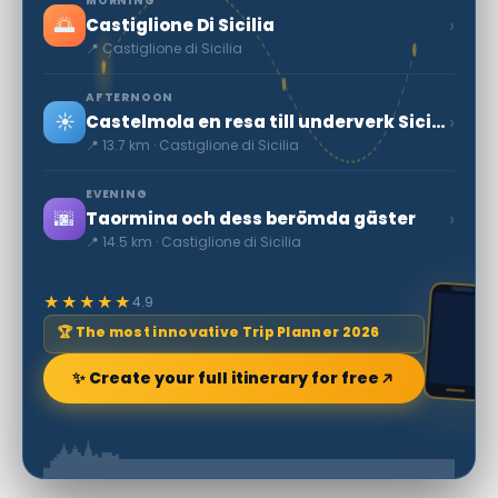
MORNING
🌅
›
Castiglione Di Sicilia
📍 Castiglione di Sicilia
AFTERNOON
☀️
›
Castelmola en resa till underverk Sicilien
📍 13.7 km · Castiglione di Sicilia
EVENING
🌆
›
Taormina och dess berömda gäster
📍 14.5 km · Castiglione di Sicilia
★★★★★
4.9
🏆 The most innovative Trip Planner 2026
✨ Create your full itinerary for free