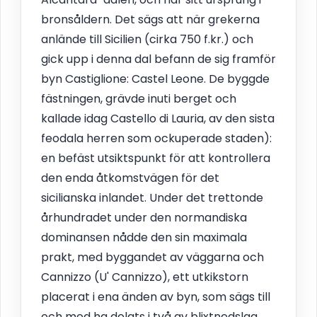
bronsåldern. Det sägs att när grekerna
anlände till Sicilien (cirka 750 f.kr.) och
gick upp i denna dal befann de sig framför
byn Castiglione: Castel Leone. De byggde
fästningen, grävde inuti berget och
kallade idag Castello di Lauria, av den sista
feodala herren som ockuperade staden):
en befäst utsiktspunkt för att kontrollera
den enda åtkomstvägen för det
sicilianska inlandet. Under det trettonde
århundradet under den normandiska
dominansen nådde den sin maximala
prakt, med byggandet av väggarna och
Cannizzo (U' Cannizzo), ett utkikstorn
placerat i ena änden av byn, som sägs till
och med ha delats i två av blixtnedslag.