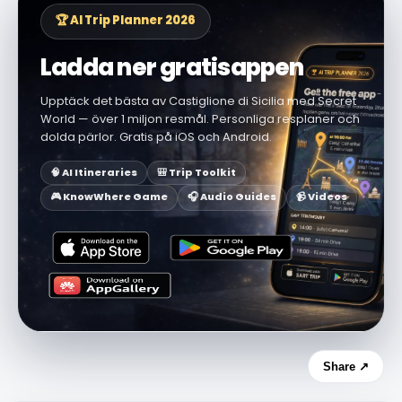
🏆 AI Trip Planner 2026
Ladda ner gratisappen
Upptäck det bästa av Castiglione di Sicilia med Secret
World — över 1 miljon resmål. Personliga resplaner och
dolda pärlor. Gratis på iOS och Android.
🧠 AI Itineraries
🎒 Trip Toolkit
🎮 KnowWhere Game
🎧 Audio Guides
📹 Videos
Share ↗