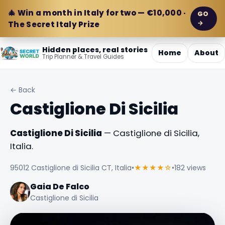
🎄 Win a month in Italy for two — €10,000 ·
GO
→
The Secret Italy Prize
Hidden places, real stories
Home
About
Trip Planner & Travel Guides
← Back
Castiglione Di Sicilia
Castiglione Di Sicilia
— Castiglione di Sicilia,
Italia.
95012 Castiglione di Sicilia CT, Italia
•
★★★★☆
•
182 views
Gaia De Falco
Castiglione di Sicilia