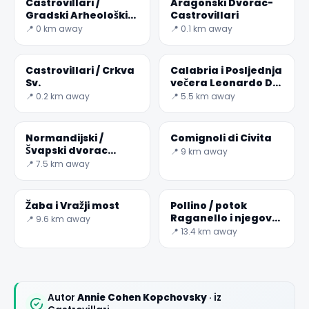
Castrovillari /
Aragonski Dvorac-
Gradski Arheološki
Castrovillari
Muzej
📍 0 km away
📍 0.1 km away
Castrovillari / Crkva
Calabria i Posljednja
Sv.
večera Leonardo Da
Vinci
📍 0.2 km away
📍 5.5 km away
Normandijski /
Comignoli di Civita
Švapski dvorac
📍 9 km away
Morano Calabro
📍 7.5 km away
Žaba i Vražji most
Pollino / potok
Raganello i njegov
📍 9.6 km away
kanjon
📍 13.4 km away
Autor
Annie Cohen Kopchovsky
· iz