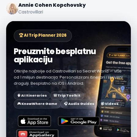
Annie Cohen Kopchovsky
Castrovillari
🏆 AI Trip Planner 2026
Preuzmite besplatnu
aplikaciju
Otkrijte najbolje od Castrovillari sa Secret World — više
od 1 milijun destinacija. Personalizirani itinerari i skriveni
dragulji. Besplatno na iOS i Android.
🧠 AI Itineraries
🎒 Trip Toolkit
🎮 KnowWhere Game
🎧 Audio Guides
📹 Videos