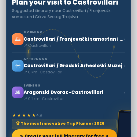
Plan your visit to Castrovillari
Suggested itinerary near Castrovillari / Franjevački
samostan i Crkva Svetog Trojstva
MORNING
🌅
›
Castrovillari / Franjevački samostan i Crkva Svetog Trojstva
📍 Castrovillari
AFTERNOON
☀️
›
Castrovillari / Gradski Arheološki Muzej
📍 0 km · Castrovillari
EVENING
🌆
›
Aragonski Dvorac-Castrovillari
📍 0.1 km · Castrovillari
★★★★★
4.9
🏆 The most innovative Trip Planner 2026
✨ Create your full itinerary for free