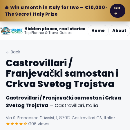
🎄 Win a month in Italy for two — €10,000 ·
GO
→
The Secret Italy Prize
Hidden places, real stories
Home
About
Trip Planner & Travel Guides
← Back
Castrovillari /
Franjevački samostan i
Crkva Svetog Trojstva
Castrovillari / Franjevački samostan i Crkva
Svetog Trojstva
— Castrovillari, Italia.
Via S. Francesco D'Assisi, 1, 87012 Castrovillari CS, Italia
•
★★★★☆
•
206 views