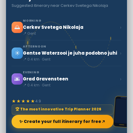
Suggested itinerary near Cerkev Svetega Nikolaja
MORNING
🌅
›
Cerkev Svetega Nikolaja
📍 Gent
AFTERNOON
☀️
›
Gentse Waterzooi je juha podobno juhi
📍 0.4 km · Gent
EVENING
🌆
›
Grad Gravensteen
📍 0.4 km · Gent
★★★★★
4.9
🏆 The most innovative Trip Planner 2026
✨ Create your full itinerary for free