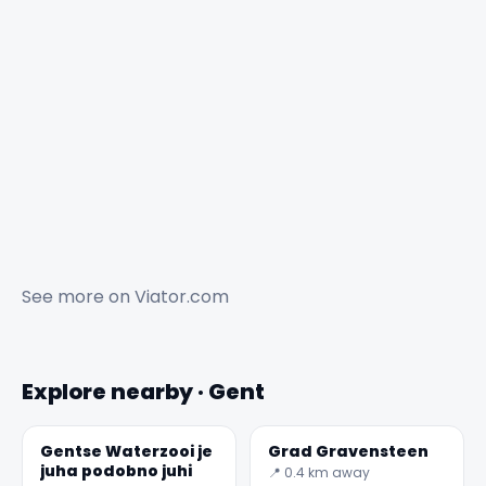
See more on
Viator.com
Explore nearby · Gent
Gentse Waterzooi je
Grad Gravensteen
juha podobno juhi
📍 0.4 km away