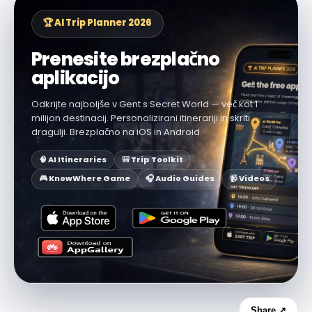
🏆 AI Trip Planner 2026
Prenesite brezplačno
aplikacijo
Odkrijte najboljše v Gent s Secret World — več kot 1
milijon destinacij. Personalizirani itinerariji in skriti
dragulji. Brezplačno na iOS in Android.
🧠 AI Itineraries
🎒 Trip Toolkit
🎮 KnowWhere Game
🎧 Audio Guides
📹 Videos
Share ↗