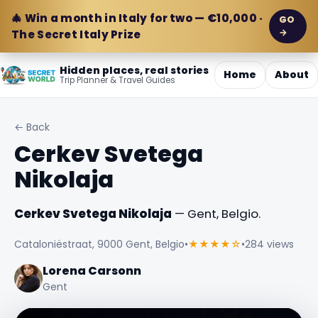
🎄 Win a month in Italy for two — €10,000 ·
GO
→
The Secret Italy Prize
Hidden places, real stories
Home
About
Trip Planner & Travel Guides
← Back
Cerkev Svetega
Nikolaja
Cerkev Svetega Nikolaja
— Gent, Belgio.
Cataloniëstraat, 9000 Gent, Belgio
•
★★★★☆
•
284 views
Lorena Carsonn
Gent