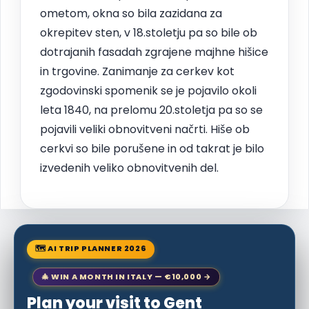
ometom, okna so bila zazidana za
okrepitev sten, v 18.stoletju pa so bile ob
dotrajanih fasadah zgrajene majhne hišice
in trgovine. Zanimanje za cerkev kot
zgodovinski spomenik se je pojavilo okoli
leta 1840, na prelomu 20.stoletja pa so se
pojavili veliki obnovitveni načrti. Hiše ob
cerkvi so bile porušene in od takrat je bilo
izvedenih veliko obnovitvenih del.
🗺 AI TRIP PLANNER 2026
🎄 WIN A MONTH IN ITALY — €10,000 →
Plan your visit to Gent