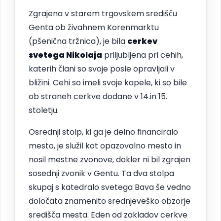
Zgrajena v starem trgovskem središču
Genta ob živahnem Korenmarktu
(pšenična tržnica), je bila
cerkev
svetega Nikolaja
priljubljena pri cehih,
katerih člani so svoje posle opravljali v
bližini. Cehi so imeli svoje kapele, ki so bile
ob straneh cerkve dodane v 14.in 15.
stoletju.
Osrednji stolp, ki ga je delno financiralo
mesto, je služil kot opazovalno mesto in
nosil mestne zvonove, dokler ni bil zgrajen
sosednji zvonik v Gentu. Ta dva stolpa
skupaj s katedralo svetega Bava še vedno
določata znamenito srednjeveško obzorje
središča mesta. Eden od zakladov cerkve