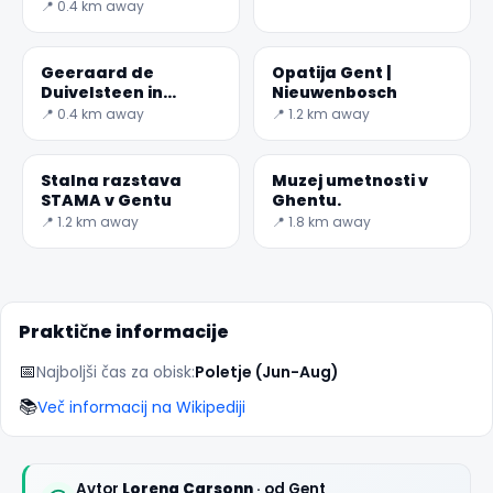
📍 0.4 km away
Geeraard de
Opatija Gent |
Duivelsteen in
Nieuwenbosch
Ghent, Belgija
📍 0.4 km away
📍 1.2 km away
Stalna razstava
Muzej umetnosti v
✕
STAMA v Gentu
Ghentu.
📍 1.2 km away
📍 1.8 km away
Praktične informacije
📅
Najboljši čas za obisk:
Poletje (Jun-Aug)
📚
Več informacij na Wikipediji
🏆
🏆 #1 Trip Planner 2026
Rated best travel app worldwide
Avtor
Lorena Carsonn
· od Gent