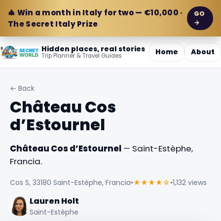
🎄 Win a month in Italy for two — €10,000 ·
GO
→
The Secret Italy Prize
Hidden places, real stories
Home
About
Trip Planner & Travel Guides
← Back
Château Cos
d’Estournel
Château Cos d’Estournel
— Saint-Estèphe,
Francia.
Cos S, 33180 Saint-Estèphe, Francia
•
★★★★☆
•
1,132 views
Lauren Holt
Saint-Estèphe