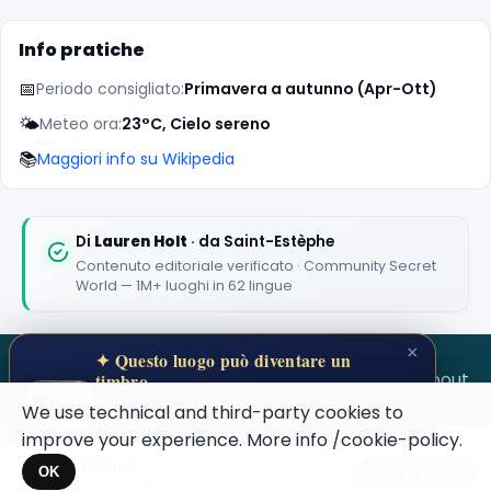
🏆
🏆 #1 Trip Planner 2026
Rated best travel app worldwide
Info pratiche
★★★★★
📅
Periodo consigliato:
Primavera a autunno (Apr-Ott)
🌤️
Meteo ora:
23°C, Cielo sereno
Keep Exploring the World
📚
Maggiori info su Wikipedia
1,000,000+ places in your pocket. Free.
Di
Lauren Holt
· da Saint-Estèphe
Contenuto editoriale verificato · Community Secret
Maybe later
World — 1M+ luoghi in 62 lingue
×
✦ Questo luogo può diventare un
SECRET WORLD
Terms
Privacy
About
timbro
Colleziona i posti segreti nel tuo Secret
We use technical and third-party cookies to
Passport.
improve your experience. More info
/cookie-policy
.
Apri il tuo Passaporto →
Secret World
×
OK
Get the app
Hidden places, real stories — plan your trip