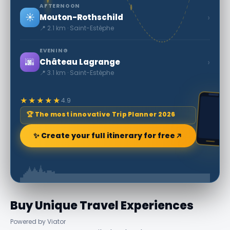
AFTERNOON
☀️
›
Mouton-Rothschild
📍 2.1 km · Saint-Estèphe
EVENING
🌆
›
Château Lagrange
📍 3.1 km · Saint-Estèphe
★★★★★
4.9
🏆 The most innovative Trip Planner 2026
✨ Create your full itinerary for free
Buy Unique Travel Experiences
Powered by Viator