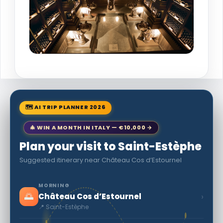
🗺 AI TRIP PLANNER 2026
🎄 WIN A MONTH IN ITALY — €10,000 →
Plan your visit to Saint-Estèphe
Suggested itinerary near Château Cos d’Estournel
MORNING
🌅
›
Château Cos d’Estournel
📍 Saint-Estèphe