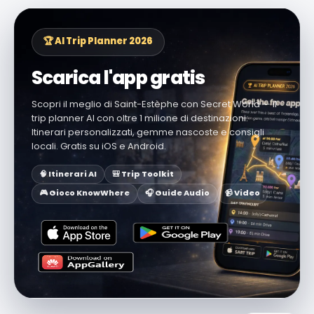
🏆 AI Trip Planner 2026
Scarica l'app gratis
Scopri il meglio di Saint-Estèphe con Secret World — il
trip planner AI con oltre 1 milione di destinazioni.
Itinerari personalizzati, gemme nascoste e consigli
locali. Gratis su iOS e Android.
🧠 Itinerari AI
🎒 Trip Toolkit
🎮 Gioco KnowWhere
🎧 Guide Audio
📹 Video