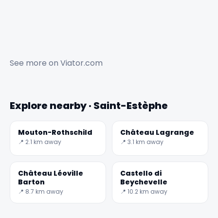
See more on
Viator.com
Explore nearby · Saint-Estèphe
✕
Mouton-Rothschild
Château Lagrange
📍 2.1 km away
📍 3.1 km away
Château Léoville
Castello di
Barton
Beychevelle
📍 8.7 km away
📍 10.2 km away