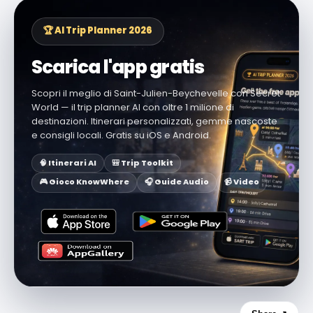
🏆 AI Trip Planner 2026
Scarica l'app gratis
Scopri il meglio di Saint-Julien-Beychevelle con Secret
World — il trip planner AI con oltre 1 milione di
destinazioni. Itinerari personalizzati, gemme nascoste
e consigli locali. Gratis su iOS e Android.
🧠 Itinerari AI
🎒 Trip Toolkit
🎮 Gioco KnowWhere
🎧 Guide Audio
📹 Video