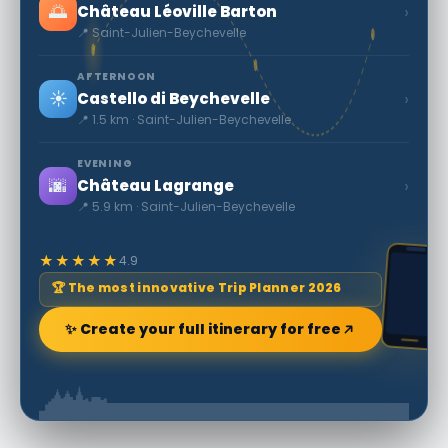
🌅
›
Château Léoville Barton
📍 Saint-Julien-Beychevelle
AFTERNOON
☀️
›
Castello di Beychevelle
📍 1.5 km · Saint-Julien-Beychevelle
EVENING
🌆
›
Château Lagrange
📍 5.9 km · Saint-Julien-Beychevelle
★★★★★
4.9
🏆 The most innovative Trip Planner 2026
✨ Create your full itinerary for free