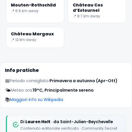
Mouton-Rothschild
Château Cos
d’Estournel
📍 6.6 km away
📍 8.7 km away
Château Margaux
📍 12 km away
✕
Info pratiche
📅
Periodo consigliato:
Primavera a autunno (Apr-Ott)
🌤️
Meteo ora:
19°C, Principalmente sereno
📚
Maggiori info su Wikipedia
🏆
🏆 #1 Trip Planner 2026
Rated best travel app worldwide
Di
Lauren Holt
· da Saint-Julien-Beychevelle
Contenuto editoriale verificato · Community Secret
★★★★★