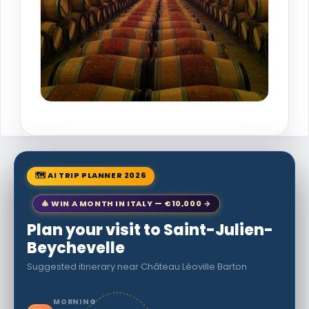
🗺 AI TRIP PLANNER 2026
🎄 WIN A MONTH IN ITALY — €10,000 →
Plan your visit to Saint-Julien-
Beychevelle
Suggested itinerary near Château Léoville Barton
MORNING