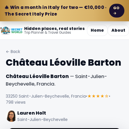
🎄 Win a month in Italy for two — €10,000 ·
GO
→
The Secret Italy Prize
Hidden places, real stories
Home
About
Trip Planner & Travel Guides
← Back
Château Léoville Barton
Château Léoville Barton
— Saint-Julien-
Beychevelle, Francia.
33250 Saint-Julien-Beychevelle, Francia
•
★★★★☆
•
798 views
Lauren Holt
Saint-Julien-Beychevelle