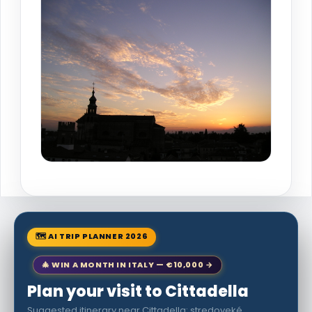
🗺 AI TRIP PLANNER 2026
🎄 WIN A MONTH IN ITALY — €10,000 →
Plan your visit to Cittadella
Suggested itinerary near Cittadella: stredoveké