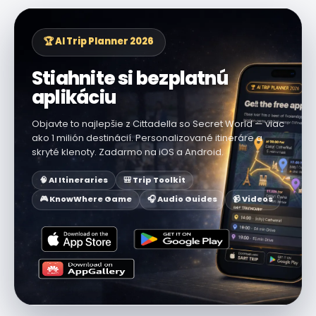
🏆 AI Trip Planner 2026
Stiahnite si bezplatnú
aplikáciu
Objavte to najlepšie z Cittadella so Secret World — viac
ako 1 milión destinácií. Personalizované itineráre a
skryté klenoty. Zadarmo na iOS a Android.
🧠 AI Itineraries
🎒 Trip Toolkit
🎮 KnowWhere Game
🎧 Audio Guides
📹 Videos