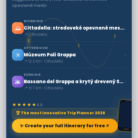
opevnené mesto
MORNING
🌅
›
Cittadella: stredoveké opevnené mesto
📍 Cittadella
AFTERNOON
☀️
›
Múzeum Poli Grappa
📍 12.2 km · Cittadella
EVENING
🌆
›
Bassano del Grappa a krytý drevený Starý most
📍 13.7 km · Cittadella
★★★★★
4.9
🏆 The most innovative Trip Planner 2026
✨ Create your full itinerary for free