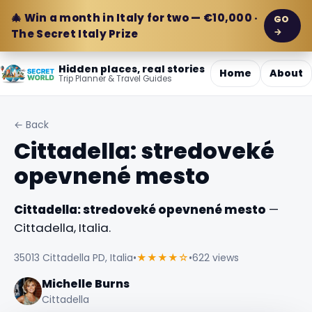
🎄 Win a month in Italy for two — €10,000 ·
GO
→
The Secret Italy Prize
Hidden places, real stories
Home
About
Trip Planner & Travel Guides
← Back
Cittadella: stredoveké
opevnené mesto
Cittadella: stredoveké opevnené mesto
—
Cittadella, Italia.
35013 Cittadella PD, Italia
•
★★★★☆
•
622 views
Michelle Burns
Cittadella