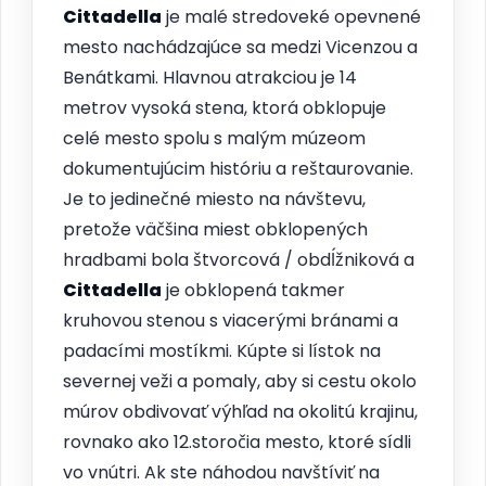
Cittadella
je malé stredoveké opevnené
mesto nachádzajúce sa medzi Vicenzou a
Benátkami. Hlavnou atrakciou je 14
metrov vysoká stena, ktorá obklopuje
celé mesto spolu s malým múzeom
dokumentujúcim históriu a reštaurovanie.
Je to jedinečné miesto na návštevu,
pretože väčšina miest obklopených
hradbami bola štvorcová / obdĺžniková a
Cittadella
je obklopená takmer
kruhovou stenou s viacerými bránami a
padacími mostíkmi. Kúpte si lístok na
severnej veži a pomaly, aby si cestu okolo
múrov obdivovať výhľad na okolitú krajinu,
rovnako ako 12.storočia mesto, ktoré sídli
vo vnútri. Ak ste náhodou navštíviť na