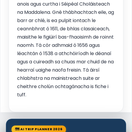
anois agus curtha i Séipéal Choláisteach
na Maddalena. Gné thábhachtach eile, ag
barr ar chlé, is ea pulpit iontach le
ceannbhrat ó 1611, de bhlas clasaiceach,
maisithe le figiúirí bas-fhaoisimh de roinnt
naomh. Tá cór adhmaid ó 1656 agus
léachtán ó 1538 a athchóiríodh le déanaí
agus a cuireadh sa chuas mar chuid de na
hearraí uaighe naofa freisin. Tá áirsí
chlabhstra na mainistreach suite ar
cheithre cholún ochtagánacha is fiche i
tuff.
🗺 AI TRIP PLANNER 2026