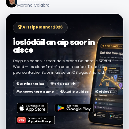
Morano Calabro
🏆 AI Trip Planner 2026
Íoslódáil an aip saor in
aisce
Faigh an ceann is fearr de Morano Calabro le Secret
World — os cionn 1 milliún ceann scríbe. Treochlár
pearsantaithe. Saor in aisce ar iOS agus Android.
🧠 AI Itineraries
🎒 Trip Toolkit
🎮 KnowWhere Game
🎧 Audio Guides
📹 Videos