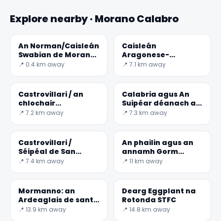
Explore nearby · Morano Calabro
An Norman/Caisleán
Caisleán
Swabian de Morano
Aragonese-
Calabro
Castrovillari
📍 0.4 km away
📍 7.1 km away
Castrovillari / an
Calabria agus An
chlochair
Suipéar déanach ag
Bproinsiasach agus
Leonardo da Vinci
📍 7.2 km away
📍 7.3 km away
an Eaglais na SS.
Trinità
Castrovillari /
An phailin agus an
Séipéal de San
annamh Gorm
Giuliano agus ard-
Ciaróg
📍 7.4 km away
📍 11 km away
Mhúsaem na
Ealaíne Naofa
Mormanno: an
Dearg Eggplant na
Ardeaglais de santa
Rotonda STFC
Maria del Colle
📍 13.9 km away
📍 14.8 km away