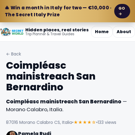
🎄 Win a month in Italy for two — €10,000 ·
GO
→
The Secret Italy Prize
Hidden places, real stories
Home
About
Trip Planner & Travel Guides
← Back
Coimpléasc
mainistreach San
Bernardino
Coimpléasc mainistreach San Bernardino
—
Morano Calabro, Italia.
87016 Morano Calabro CS, Italia
•
★★★★☆
•
133 views
Pamela Rudi