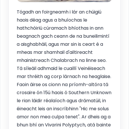
Tógadh an foirgneamh i lár an chúigiú
haois déag agus a bhuíochas le
hathchóiriú cúramach bhíothas in ann
beagnach gach ceann de na buneilimintí
a aisghabháil, agus mar sin is ceart é a
mheas mar shamhail d'ailtireacht
mhainistreach Chalabrach na linne seo.
Tá síleáil adhmaid le cuaillí Veinéiseach
mar thréith ag corp lárnach na heaglaise.
Faoin áirse os cionn na príomh-altóra tá
crosaire ón 15ú haois ó Southern Unknown
le rian láidir réalaíoch agus drámatúil, in
éineacht leis an inscríbhinn "Hic me solus
amor non mea culpa tenet". Ar dheis ag a
bhun bhí an Vivarini Polyptych, atá bainte