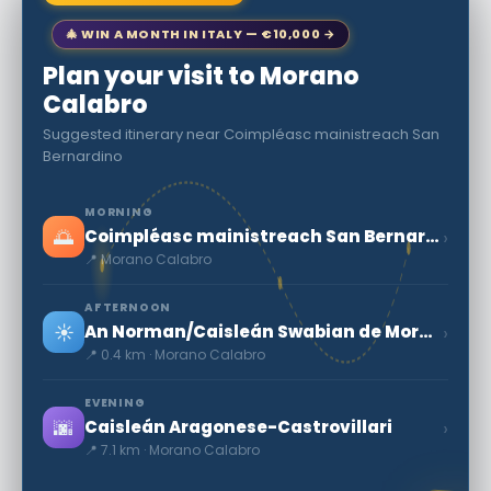
🎄 WIN A MONTH IN ITALY — €10,000 →
Plan your visit to Morano
Calabro
Suggested itinerary near Coimpléasc mainistreach San
Bernardino
MORNING
🌅
›
Coimpléasc mainistreach San Bernardino
📍 Morano Calabro
AFTERNOON
☀️
›
An Norman/Caisleán Swabian de Morano Calabro
📍 0.4 km · Morano Calabro
EVENING
🌆
›
Caisleán Aragonese-Castrovillari
📍 7.1 km · Morano Calabro