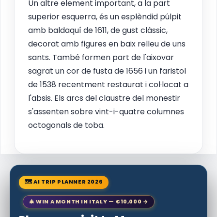
Un altre element important, a la part
superior esquerra, és un esplèndid púlpit
amb baldaquí de 1611, de gust clàssic,
decorat amb figures en baix relleu de uns
sants. També formen part de l'aixovar
sagrat un cor de fusta de 1656 i un faristol
de 1538 recentment restaurat i col·locat a
l'absis. Els arcs del claustre del monestir
s'assenten sobre vint-i-quatre columnes
octogonals de toba.
🗺 AI TRIP PLANNER 2026
🎄 WIN A MONTH IN ITALY — €10,000 →