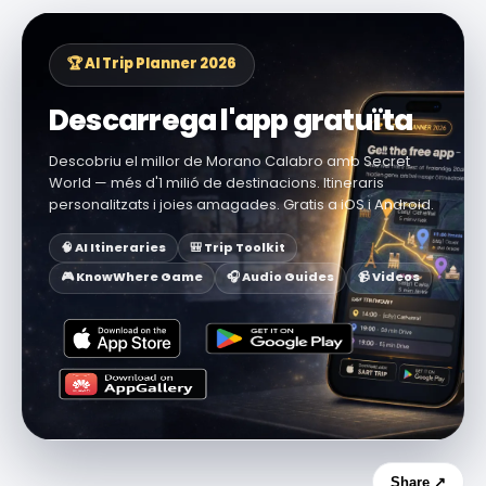
🏆 AI Trip Planner 2026
Descarrega l'app gratuïta
Descobriu el millor de Morano Calabro amb Secret
World — més d'1 milió de destinacions. Itineraris
personalitzats i joies amagades. Gratis a iOS i Android.
🧠 AI Itineraries
🎒 Trip Toolkit
🎮 KnowWhere Game
🎧 Audio Guides
📹 Videos
Share ↗