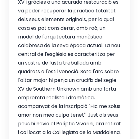
XV i gràcies a una acurada restauració es
va poder recuperar la pràctica totalitat
dels seus elements originals, per la qual
cosa es pot considerar, amb raó, un
model de l'arquitectura monàstica
calabresa de la seva època actual. La nau
central de l'església es caracteritza per
un sostre de fusta treballada amb
quadrats a l'estil venecià. Sota l'arc sobre
l'altar major hi penja un crucifix del segle
XV de Southern Unknown amb una forta
empremta realista i dramàtica,
acompanyat de la inscripció "Hic me solus
amor non mea culpa tenet". Just als seus
peus hi havia el Políptic Vivarini, ara retirat
i col·locat a la Col·legiata de la Maddalena.