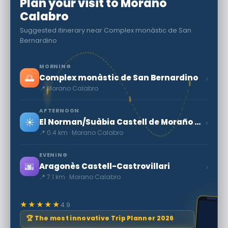
Plan your visit to Morano
Calabro
Suggested itinerary near Complex monàstic de San
Bernardino
MORNING
🌅
›
Complex monàstic de San Bernardino
📍 Morano Calabro
AFTERNOON
☀️
›
El Norman/Suàbia Castell de Moraño Calabro
📍 0.4 km · Morano Calabro
EVENING
🌆
›
Aragonès Castell-Castrovillari
📍 7.1 km · Morano Calabro
★★★★★
4.9
🏆 The most innovative Trip Planner 2026