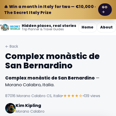
🎄 Win a month in Italy for two — €10,000 ·
GO
→
The Secret Italy Prize
Hidden places, real stories
Home
About
Trip Planner & Travel Guides
← Back
Complex monàstic de
San Bernardino
Complex monàstic de San Bernardino
—
Morano Calabro, Italia.
87016 Morano Calabro CS, Italia
•
★★★★☆
•
139 views
Kim Kipling
Morano Calabro