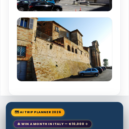
🗺 AI TRIP PLANNER 2026
🎄 WIN A MONTH IN ITALY — €10,000 →