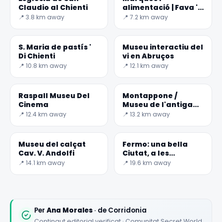
Claudio al Chienti
alimentació | Fava '
ngreccia
📍 3.8 km away
📍 7.2 km away
S. Maria de pastís '
Museu interactiu del
Di Chienti
vi en Abruços
📍 10.8 km away
📍 12.1 km away
✕
Raspall Museu Del
Montappone /
Cinema
Museu de l'antiga
Vestit
📍 12.4 km away
📍 13.2 km away
Museu del calçat
Fermo: una bella
Cav. V. Andolfi
Ciutat, a les
muntanyes de
📍 14.1 km away
📍 19.6 km away
Marxes
🏆
🏆 #1 Trip Planner 2026
Rated best travel app worldwide
Per
Ana Morales
· de Corridonia
Contingut editorial verificat · Comunitat Secret World