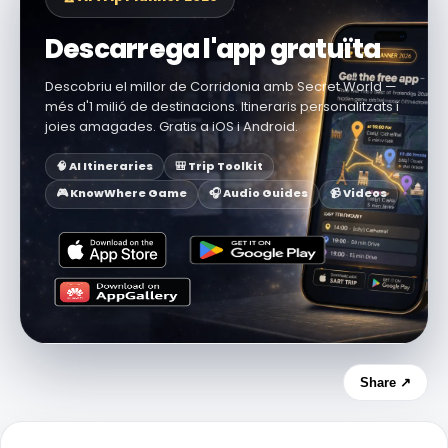
Descarrega l'app gratuïta
Descobriu el millor de Corridonia amb Secret World —
més d'1 milió de destinacions. Itineraris personalitzats i
joies amagades. Gratis a iOS i Android.
🧠 AI Itineraries
🎒 Trip Toolkit
🎮 KnowWhere Game
🎧 Audio Guides
📹 Videos
Share ↗