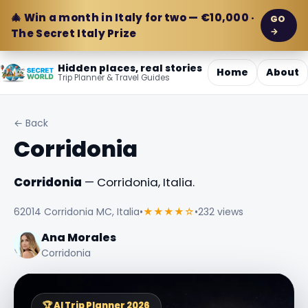
🎄 Win a month in Italy for two — €10,000 ·
GO
→
The Secret Italy Prize
Hidden places, real stories
Home
About
Trip Planner & Travel Guides
← Back
Corridonia
Corridonia
— Corridonia, Italia.
62014 Corridonia MC, Italia
•
★★★★☆
•
232 views
Ana Morales
Corridonia
🏆 AI Trip Planner 2026