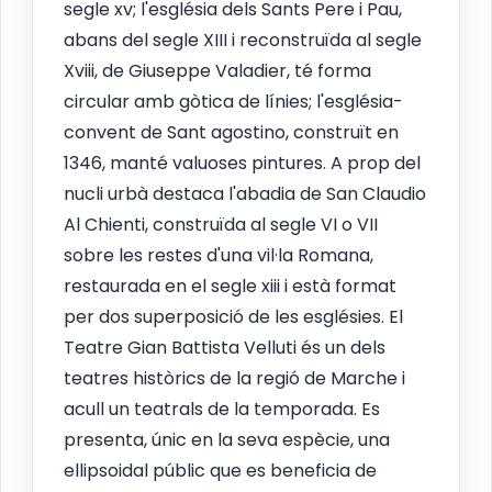
segle xv; l'església dels Sants Pere i Pau,
abans del segle XIII i reconstruïda al segle
Xviii, de Giuseppe Valadier, té forma
circular amb gòtica de línies; l'església-
convent de Sant agostino, construït en
1346, manté valuoses pintures. A prop del
nucli urbà destaca l'abadia de San Claudio
Al Chienti, construïda al segle VI o VII
sobre les restes d'una vil·la Romana,
restaurada en el segle xiii i està format
per dos superposició de les esglésies. El
Teatre Gian Battista Velluti és un dels
teatres històrics de la regió de Marche i
acull un teatrals de la temporada. Es
presenta, únic en la seva espècie, una
ellipsoidal públic que es beneficia de