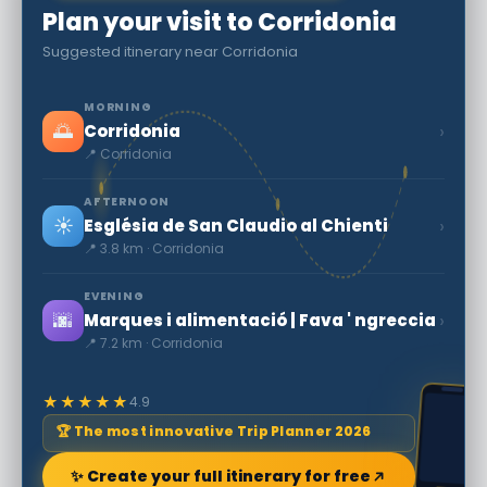
Plan your visit to Corridonia
Suggested itinerary near Corridonia
MORNING
🌅
›
Corridonia
📍 Corridonia
AFTERNOON
☀️
›
Església de San Claudio al Chienti
📍 3.8 km · Corridonia
EVENING
🌆
›
Marques i alimentació | Fava ' ngreccia
📍 7.2 km · Corridonia
★★★★★
4.9
🏆 The most innovative Trip Planner 2026
✨ Create your full itinerary for free