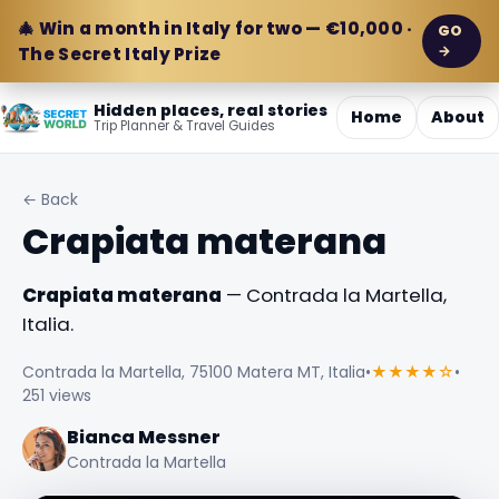
🎄 Win a month in Italy for two — €10,000 ·
GO
→
The Secret Italy Prize
Hidden places, real stories
Home
About
Trip Planner & Travel Guides
← Back
Crapiata materana
Crapiata materana
— Contrada la Martella,
Italia.
Contrada la Martella, 75100 Matera MT, Italia
•
★★★★☆
•
251 views
Bianca Messner
Contrada la Martella