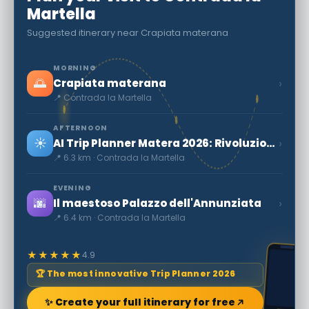
Martella
Suggested itinerary near Crapiata materana
MORNING
🌅
›
Crapiata materana
📍 Contrada la Martella
AFTERNOON
☀️
›
AI Trip Planner Matera 2026: Rivoluziona il Tuo Viaggio
📍 6.3 km · Contrada la Martella
EVENING
🌆
›
Il maestoso Palazzo dell'Annunziata
📍 6.4 km · Contrada la Martella
★★★★★
4.9
🏆 The most innovative Trip Planner 2026
✨ Create your full itinerary for free