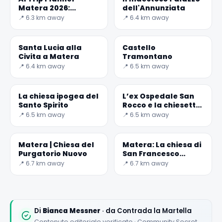
Matera 2026:
dell'Annunziata
Rivoluziona il Tuo
📍 6.3 km away
📍 6.4 km away
Viaggio
Santa Lucia alla
Castello
Civita a Matera
Tramontano
📍 6.4 km away
📍 6.5 km away
La chiesa ipogea del
L’ex Ospedale San
Santo Spirito
Rocco e la chiesetta
del Cristo Flagellato
📍 6.5 km away
📍 6.5 km away
Matera | Chiesa del
Matera: La chiesa di
Purgatorio Nuovo
San Francesco
D'Assisi
📍 6.7 km away
📍 6.7 km away
✕
Di
Bianca Messner
· da Contrada la Martella
Contenuto editoriale verificato · Community Secret