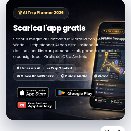
🏆 AI Trip Planner 2026
Scarica l'app gratis
Scopri il meglio di Contrada la Martella con Secret
World — il trip planner AI con oltre 1 milione di
destinazioni. Itinerari personalizzati, gemme nascoste
e consigli locali. Gratis su iOS e Android.
🧠 Itinerari AI
🎒 Trip Toolkit
🎮 Gioco KnowWhere
🎧 Guide Audio
📹 Video