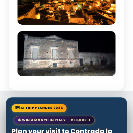
🗺 AI TRIP PLANNER 2026
🎄 WIN A MONTH IN ITALY — €10,000 →
Plan your visit to Contrada la