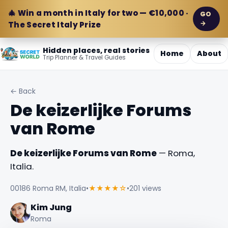
🎄 Win a month in Italy for two — €10,000 ·
GO
→
The Secret Italy Prize
Hidden places, real stories
Home
About
Trip Planner & Travel Guides
← Back
De keizerlijke Forums
van Rome
De keizerlijke Forums van Rome
— Roma,
Italia.
00186 Roma RM, Italia
•
★★★★☆
•
201 views
Kim Jung
Roma