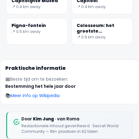
Capitolijnse Musea
Capitool
📍 0.4 km away
📍 0.4 km away
Pigna-fontein
Colosseum: het
grootste
📍 0.5 km away
✕
amfitheater in
📍 0.6 km away
Rome-geheime
wereld
Praktische informatie
📅
Beste tijd om te bezoeken:
Bestemming het hele jaar door
📚
Meer info op Wikipedia
🏆
🏆 #1 Trip Planner 2026
Rated best travel app worldwide
Door
Kim Jung
· van Roma
Redactionele inhoud geverifieerd · Secret World
★★★★★
Community — 1M+ plaatsen in 62 talen