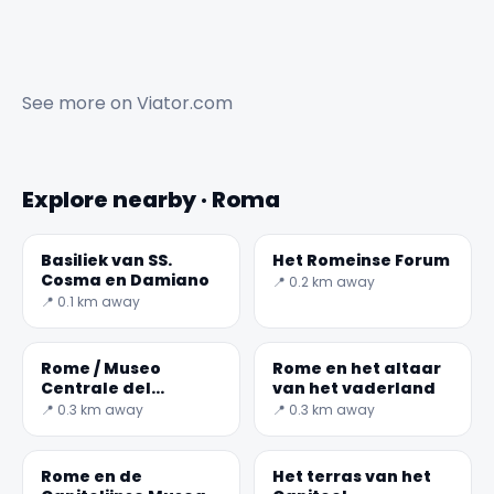
See more on
Viator.com
Explore nearby · Roma
Basiliek van SS.
Het Romeinse Forum
Cosma en Damiano
📍 0.2 km away
📍 0.1 km away
Rome / Museo
Rome en het altaar
Centrale del
van het vaderland
Risorgimento
📍 0.3 km away
📍 0.3 km away
Rome en de
Het terras van het