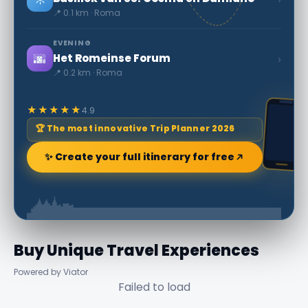
📍 0.1 km · Roma
EVENING
🌆
›
Het Romeinse Forum
📍 0.2 km · Roma
★★★★★
4.9
🏆 The most innovative Trip Planner 2026
✨ Create your full itinerary for free
Buy Unique Travel Experiences
Powered by Viator
Failed to load