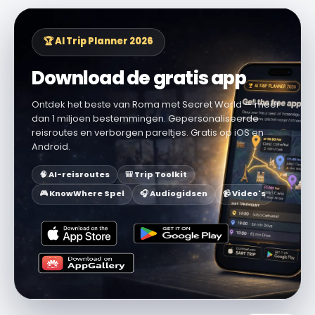
🏆 AI Trip Planner 2026
Download de gratis app
Ontdek het beste van Roma met Secret World — meer
dan 1 miljoen bestemmingen. Gepersonaliseerde
reisroutes en verborgen pareltjes. Gratis op iOS en
Android.
🧠 AI-reisroutes
🎒 Trip Toolkit
🎮 KnowWhere Spel
🎧 Audiogidsen
📹 Video's