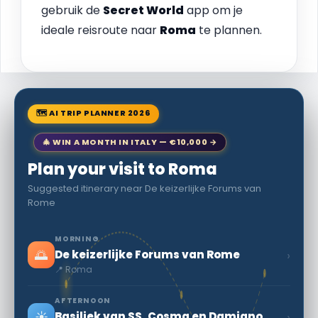
gebruik de
Secret World
app om je
ideale reisroute naar
Roma
te plannen.
🗺 AI TRIP PLANNER 2026
🎄 WIN A MONTH IN ITALY — €10,000 →
Plan your visit to Roma
Suggested itinerary near De keizerlijke Forums van
Rome
MORNING
🌅
›
De keizerlijke Forums van Rome
📍 Roma
AFTERNOON
☀️
›
Basiliek van SS. Cosma en Damiano