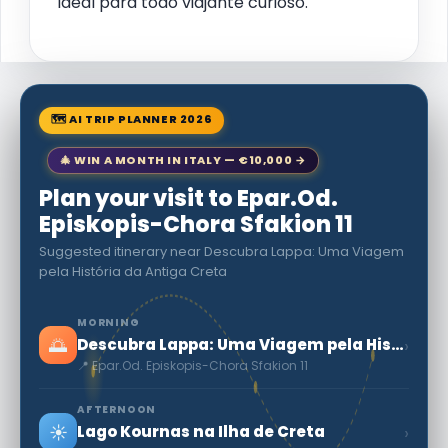
ideal para todo viajante curioso.
🗺 AI TRIP PLANNER 2026
🎄 WIN A MONTH IN ITALY — €10,000 →
Plan your visit to Epar.Od.
Episkopis-Chora Sfakion 11
Suggested itinerary near Descubra Lappa: Uma Viagem
pela História da Antiga Creta
MORNING
🌅
›
Descubra Lappa: Uma Viagem pela História da Antiga Creta
📍 Epar.Od. Episkopis-Chora Sfakion 11
AFTERNOON
☀️
›
Lago Kournas na Ilha de Creta