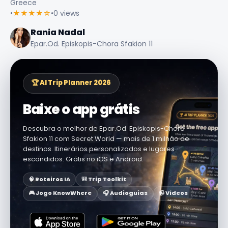
Greece
•
★★★★☆
•
0 views
Rania Nadal
Epar.Od. Episkopis-Chora Sfakion 11
🏆 AI Trip Planner 2026
Baixe o app grátis
Descubra o melhor de Epar.Od. Episkopis-Chora
Sfakion 11 com Secret World — mais de 1 milhão de
destinos. Itinerários personalizados e lugares
escondidos. Grátis no iOS e Android.
🧠 Roteiros IA
🎒 Trip Toolkit
🎮 Jogo KnowWhere
🎧 Audioguias
📹 Vídeos