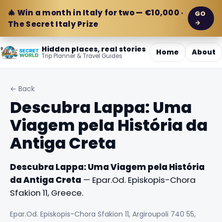
🎄 Win a month in Italy for two — €10,000 ·
GO
→
The Secret Italy Prize
Hidden places, real stories
Home
About
Trip Planner & Travel Guides
← Back
Descubra Lappa: Uma
Viagem pela História da
Antiga Creta
Descubra Lappa: Uma Viagem pela História
da Antiga Creta
— Epar.Od. Episkopis-Chora
Sfakion 11, Greece.
Epar.Od. Episkopis-Chora Sfakion 11, Argiroupoli 740 55,