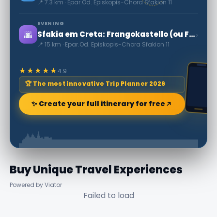
📍 7.3 km · Epar.Od. Episkopis-Chora Sfakion 11
EVENING
🌆
›
Sfakia em Creta: Frangokastello (ou Frangocastello)
📍 15 km · Epar.Od. Episkopis-Chora Sfakion 11
★★★★★
4.9
🏆 The most innovative Trip Planner 2026
✨ Create your full itinerary for free
Buy Unique Travel Experiences
Powered by Viator
Failed to load