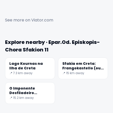
See more on
Viator.com
Explore nearby · Epar.Od. Episkopis-
Chora Sfakion 11
✕
Lago Kournas na
Sfakia em Creta:
Ilha de Creta
Frangokastello (ou
Frangocastello)
📍 7.3 km away
📍 15 km away
O Imponente
Desfiladeiro
Kourtaliotiko
📍 15.2 km away