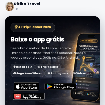
Ritika Travel
ΤΚ
🏆 AI Trip Planner 2026
Baixe o app grátis
Descubra o melhor de ΤΚ com Secret World — mais de
1 milhão de destinos. Itinerários personalizados e
lugares escondidos. Grátis no iOS e Android.
🧠 Roteiros IA
🎒 Trip Toolkit
🎮 Jogo KnowWhere
🎧 Audioguias
📹 Vídeos