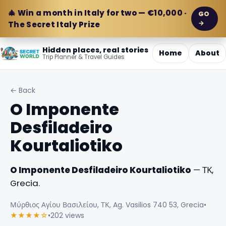
🎄 Win a month in Italy for two — €10,000 ·
GO
→
The Secret Italy Prize
Hidden places, real stories
Home
About
Trip Planner & Travel Guides
← Back
O Imponente
Desfiladeiro
Kourtaliotiko
O Imponente Desfiladeiro Kourtaliotiko
— ΤΚ,
Grecia.
Μύρθιος Αγίου Βασιλείου, ΤΚ, Ag. Vasilios 740 53, Grecia
•
★★★★☆
•
202 views