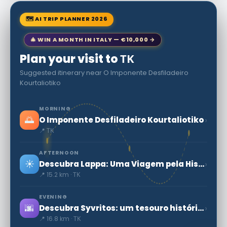
🗺 AI TRIP PLANNER 2026
🎄 WIN A MONTH IN ITALY — €10,000 →
Plan your visit to ΤΚ
Suggested itinerary near O Imponente Desfiladeiro
Kourtaliotiko
MORNING
🌅
›
O Imponente Desfiladeiro Kourtaliotiko
📍 ΤΚ
AFTERNOON
☀️
›
Descubra Lappa: Uma Viagem pela História da Antiga Creta
📍 15.2 km · ΤΚ
EVENING
🌆
›
Descubra Syvritos: um tesouro histórico da Creta grega
📍 16.8 km · ΤΚ