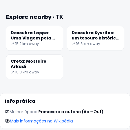
Explore nearby · ΤΚ
Descubra Lappa:
Descubra Syvritos:
Uma Viagem pela
um tesouro histórico
História da Antiga
da Creta grega
📍 15.2 km away
📍 16.8 km away
Creta
Creta: Mosteiro
✕
Arkadi
📍 18.8 km away
Info prática
📅
Melhor época:
Primavera a outono (Abr-Out)
📚
Mais informações na Wikipédia