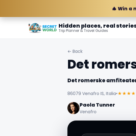
🎄 Win a 
Hidden places, real storie
Trip Planner & Travel Guides
← Back
Det romers
Det romerske amfiteater
86079 Venafro IS, Italia
•
★★★★
Paola Tunner
Venafro