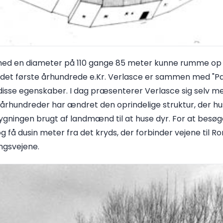
 med en diameter på 110 gange 85 meter kunne rumme op ti
il det første århundrede e.Kr. Verlasce er sammen med "Pa
r disse egenskaber. I dag præsenterer Verlasce sig selv me
århundreder har ændret den oprindelige struktur, der hu
bygningen brugt af landmænd til at huse dyr. For at besøg
g få dusin meter fra det kryds, der forbinder vejene til Ro
ngsvejene.