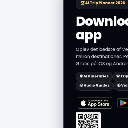
🏆 AI Trip Planner 2026
Downloa
app
Oplev det bedste af Ve
million destinationer. P
Gratis på iOS og Androi
🧠 AI Itineraries
🎒 Tri
🎧 Audio Guides
📹 Vi