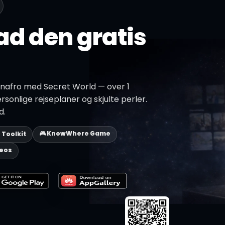
d den gratis
nafro med Secret World — over 1
ersonlige rejseplaner og skjulte perler.
d.
🎮 KnowWhere Game
p Toolkit
deos