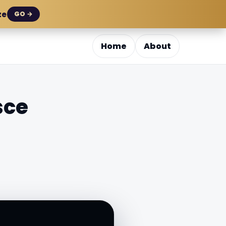
ze
GO →
Home
About
sce