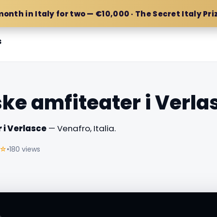
month in Italy for two — €10,000 · The Secret Italy Pri
s
ke amfiteater i Verla
 i Verlasce
— Venafro, Italia.
☆
•
180 views