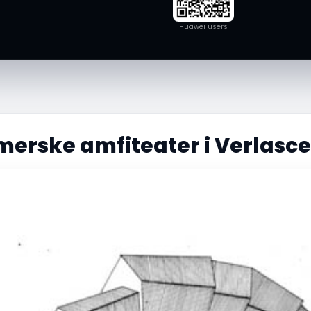
Huawei users
erske amfiteater i Verlasce