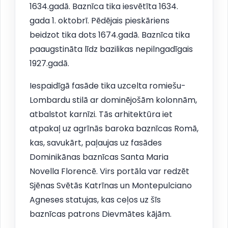
1634.gadā. Baznīca tika iesvētīta 1634.
gada 1. oktobrī. Pēdējais pieskāriens
beidzot tika dots 1674.gadā. Baznīca tika
paaugstināta līdz bazilikas nepilngadīgais
1927.gadā.
Iespaidīgā fasāde tika uzcelta romiešu-
Lombardu stilā ar dominējošām kolonnām,
atbalstot karnīzi. Tās arhitektūra iet
atpakaļ uz agrīnās baroka baznīcas Romā,
kas, savukārt, paļaujas uz fasādes
Dominikānas baznīcas Santa Maria
Novella Florencē. Virs portāla var redzēt
Sjēnas Svētās Katrīnas un Montepulciano
Agneses statujas, kas ceļos uz šīs
baznīcas patrons Dievmātes kājām.