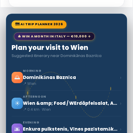
🗺 AI TRIP PLANNER 2026
🎄 WIN A MONTH IN ITALY — €10,000 →
Plan your visit to Wien
Suggested itinerary near Dominikānas Baznīca
MORNING
🌅
›
Dominikānas Baznīca
📍 Wien
AFTERNOON
☀️
›
Wien &amp; Food / WErdäpfelsalat, Austrijas Kartupeļu Salāti
📍 0.4 km · Wien
EVENING
🌆
›
Enkura pulkstenis, Vīnes pazīstamākais pulkstenis