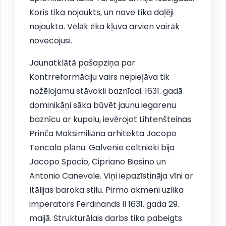
Koris tika nojaukts, un nave tika daļēji
nojaukta. Vēlāk ēka kļuva arvien vairāk
novecojusi.
Jaunatklātā pašapziņa par
Kontrreformāciju vairs nepieļāva tik
nožēlojamu stāvokli baznīcai. 1631. gadā
dominikāņi sāka būvēt jaunu iegarenu
baznīcu ar kupolu, ievērojot Lihtenšteinas
Prinča Maksimiliāna arhitekta Jacopo
Tencala plānu. Galvenie celtnieki bija
Jacopo Spacio, Cipriano Biasino un
Antonio Canevale. Viņi iepazīstināja vīni ar
Itālijas baroka stilu. Pirmo akmeni uzlika
imperators Ferdinands II 1631. gada 29.
maijā. Strukturālais darbs tika pabeigts