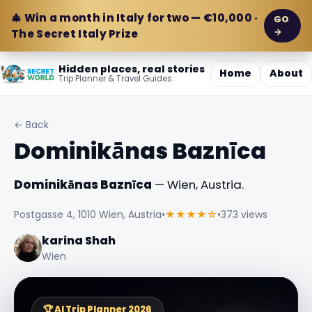
🎄 Win a month in Italy for two — €10,000 ·
GO
→
The Secret Italy Prize
Hidden places, real stories
Home
About
Trip Planner & Travel Guides
← Back
Dominikānas Baznīca
Dominikānas Baznīca
— Wien, Austria.
Postgasse 4, 1010 Wien, Austria
•
★★★★☆
•
373 views
karina Shah
Wien
🏆 AI Trip Planner 2026