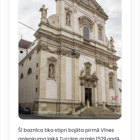
Šī baznīca tika stipri bojāta pirmā Vīnes
aplenkuma laikā Turcijas armija 1529.gadā.