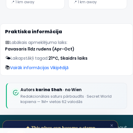
staļļos Vīnē
Svētais Lance
📍 1 km away
📍 1 km away
Praktiska informācija
📅
Labākais apmeklējuma laiks:
Pavasaris līdz rudens (Apr-Oct)
🌤️
Laikapstākļi tagad:
21°C, Skaidrs laiks
📚
Vairāk informācijas Vikipēdijā
Autors
karina Shah
· no Wien
Redakcionālais saturs pārbaudīts · Secret World
kopiena — 1M+ vietas 62 valodās
×
SECRET WORLD
Terms
Privacy
About
✦ This place can become a stamp