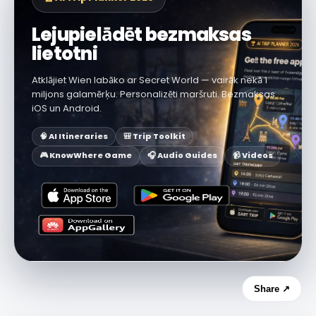
Lejupielādēt bezmaksas
lietotni
Atklājiet Wien labāko ar Secret World — vairāk nekā 1
miljons galamērķu. Personalizēti maršruti. Bezmaksas
iOS un Android.
🧠 AI Itineraries
🎒 Trip Toolkit
🎮 KnowWhere Game
🎧 Audio Guides
📹 Videos
Share ↗