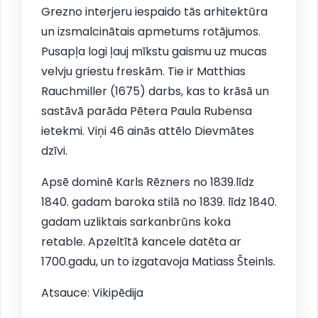
Grezno interjeru iespaido tās arhitektūra
un izsmalcinātais apmetums rotājumos.
Pusapļa logi ļauj mīkstu gaismu uz mucas
velvju griestu freskām. Tie ir Matthias
Rauchmiller (1675) darbs, kas to krāsā un
sastāvā parāda Pētera Paula Rubensa
ietekmi. Viņi 46 ainās attēlo Dievmātes
dzīvi.
Apsē dominē Karls Rēzners no 1839.līdz
1840. gadam baroka stilā no 1839. līdz 1840.
gadam uzliktais sarkanbrūns koka
retable. Apzeltītā kancele datēta ar
1700.gadu, un to izgatavoja Matiass Šteinls.
Atsauce: Vikipēdija