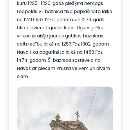
kuru 1225.-1226. gadā piešķīra hercogs
Leopolds VI. baznīca tika paplašināta laikā
no 1240. līdz 1270. gadam, un 1273. gadā
tika pievienots jauns koris. Ugunsgrēku
virkne izraisīja jaunas gotikas baznīcas
celtniecību laikā no 1283.līdz 1302. gadam.
Nava tika pagarināta laikā no 1458.līdz
1474. gadam. Šī baznīca sastāvēja no
Navas ar piecām krusta velvēm un divām
ejām.