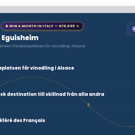
🎄 WIN A MONTH IN ITALY — €10,000 →
to Eguisheim
heim | födelseplatsen för vinodling i Alsace
eplatsen för vinodling i Alsace
k destination till skillnad från alla andra
éféré des Français