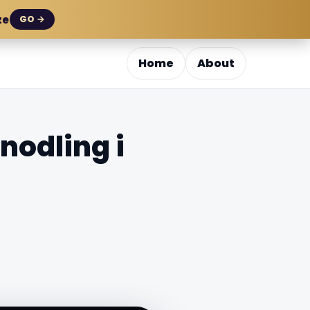
ze
GO →
Home
About
nodling i