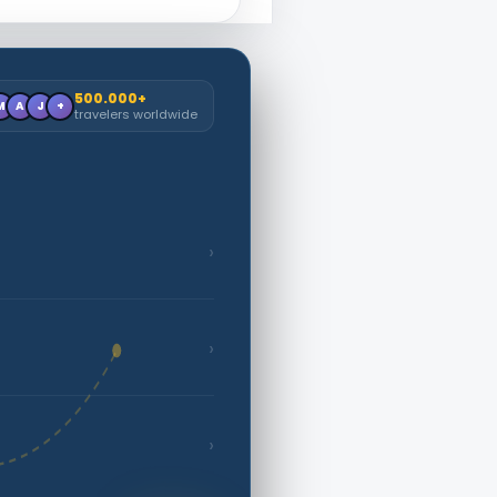
500.000+
M
A
J
+
travelers worldwide
›
›
›