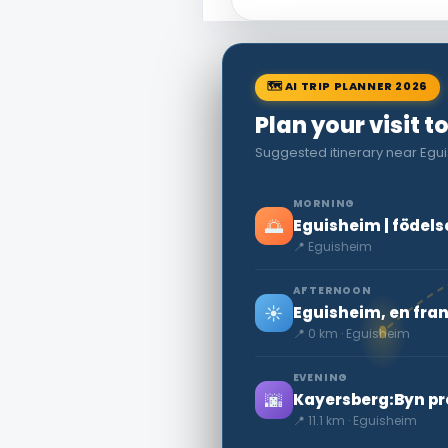
🗺 AI TRIP PLANNER 2026
Plan your visit 
Suggested itinerary near Eguis
MORNING
🌅
Eguisheim | födels
📍 Eguisheim
AFTERNOON
☀️
Eguisheim, en frans
📍 0 km · Eguisheim
EVENING
🌆
Kayersberg:Byn pr
📍 11.1 km · Eguisheim