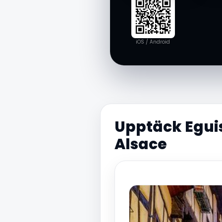
iOS / Android
Upptäck Eguis
Alsace