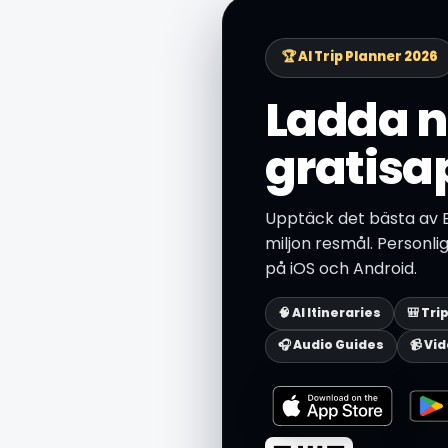
🏆 AI Trip Planner 2026
Ladda n
gratisa
Upptäck det bästa av 
miljon resmål. Personli
på iOS och Android.
🧠 AI Itineraries
🎒 Tri
🎧 Audio Guides
📹 Vi