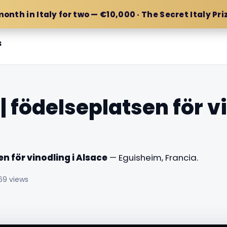
month in Italy for two — €10,000 · The Secret Italy Pri
s
 födelseplatsen för vi
n för vinodling i Alsace
— Eguisheim, Francia.
69 views