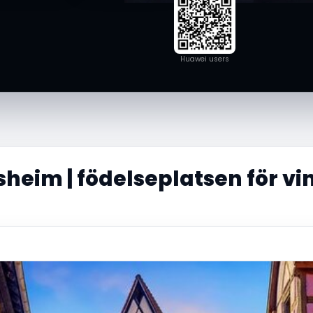
Huawei users
heim | födelseplatsen för vin