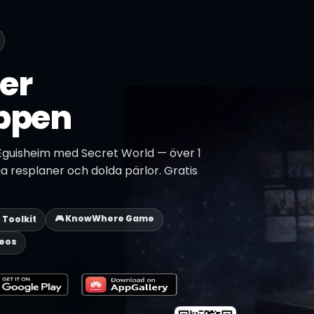
er
ppen
Eguisheim med Secret World — över 1
ga resplaner och dolda pärlor. Gratis
🎮 KnowWhere Game
p Toolkit
deos