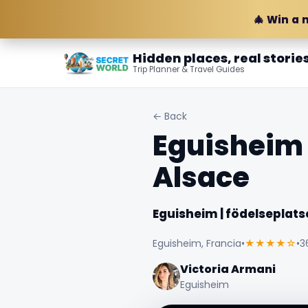
🎄 Win a 
Hidden places, real storie
Trip Planner & Travel Guides
← Back
Eguisheim |
Alsace
Eguisheim | födelseplatse
Eguisheim, Francia
•
★★★★☆
•
3
Victoria Armani
Eguisheim