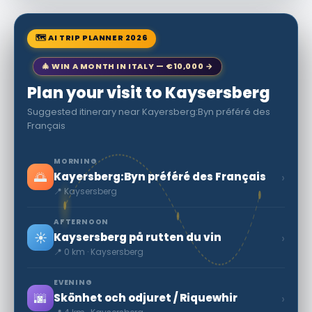
🗺 AI TRIP PLANNER 2026
🎄 WIN A MONTH IN ITALY — €10,000 →
Plan your visit to Kaysersberg
Suggested itinerary near Kayersberg:Byn préféré des
Français
MORNING
🌅
›
Kayersberg:Byn préféré des Français
📍 Kaysersberg
AFTERNOON
☀️
›
Kaysersberg på rutten du vin
📍 0 km · Kaysersberg
EVENING
🌆
›
Skönhet och odjuret / Riquewhir