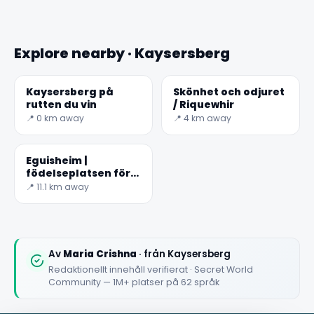
Explore nearby · Kaysersberg
Kaysersberg på
Skönhet och odjuret
rutten du vin
/ Riquewhir
📍 0 km away
📍 4 km away
Eguisheim |
födelseplatsen för
vinodling i Alsace
📍 11.1 km away
Av
Maria Crishna
· från Kaysersberg
Redaktionellt innehåll verifierat · Secret World
Community — 1M+ platser på 62 språk