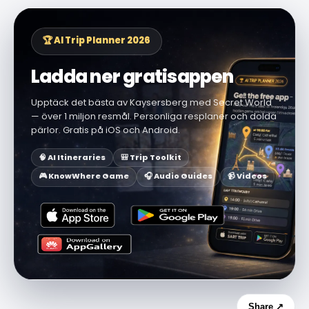
🏆 AI Trip Planner 2026
Ladda ner gratisappen
Upptäck det bästa av Kaysersberg med Secret World
— över 1 miljon resmål. Personliga resplaner och dolda
pärlor. Gratis på iOS och Android.
🧠 AI Itineraries
🎒 Trip Toolkit
🎮 KnowWhere Game
🎧 Audio Guides
📹 Videos
Share ↗