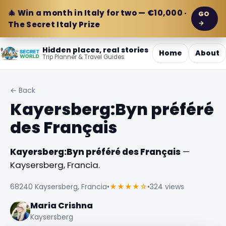
🎄 Win a month in Italy for two — €10,000 ·
GO
→
The Secret Italy Prize
Hidden places, real stories
Home
About
Trip Planner & Travel Guides
← Back
Kayersberg:Byn préféré
des Français
Kayersberg:Byn préféré des Français
—
Kaysersberg, Francia.
68240 Kaysersberg, Francia
•
★★★★☆
•
324 views
Maria Crishna
Kaysersberg