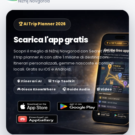
Nižnij Novgorod
🏆 AI Trip Planner 2026
Scarica l'app gratis
Scopri il meglio di Nižnij Novgorod con Secret World —
il trip planner AI con oltre 1 milione di destinazioni.
Itinerari personalizzati, gemme nascoste e consigli
locali. Gratis su iOS e Android.
🧠 Itinerari AI
🎒 Trip Toolkit
🎮 Gioco KnowWhere
🎧 Guide Audio
📹 Video