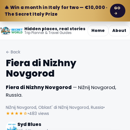
🎄 Win a month in Italy for two — €10,000 ·
GO
→
The Secret Italy Prize
Hidden places, real stories
Home
About
Trip Planner & Travel Guides
← Back
Fiera di Nizhny
Novgorod
Fiera di Nizhny Novgorod
— Nižnij Novgorod,
Russia.
Nižnij Novgorod, Oblast' di Nižnij Novgorod, Russia
•
★★★★☆
•
483 views
Syd Blues