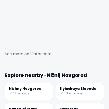
See more on
Viator.com
Explore nearby · Nižnij Novgorod
Nizhny Novgorod
Ilyinskaya Sloboda
📍 0 km away
📍 4.3 km away