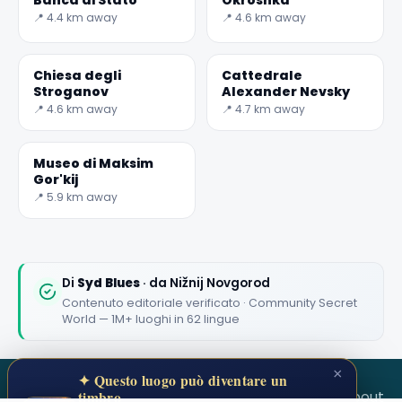
Banca di Stato
Okroshka
📍 4.4 km away
📍 4.6 km away
✕
Chiesa degli
Cattedrale
Stroganov
Alexander Nevsky
📍 4.6 km away
📍 4.7 km away
Museo di Maksim
Gor'kij
📍 5.9 km away
🏆
🏆 #1 Trip Planner 2026
Rated best travel app worldwide
Di
Syd Blues
· da Nižnij Novgorod
Contenuto editoriale verificato · Community Secret
★★★★★
World — 1M+ luoghi in 62 lingue
Keep Exploring the World
×
1,000,000+ places in your pocket. Free.
✦ Questo luogo può diventare un
SECRET WORLD
Terms
Privacy
About
timbro