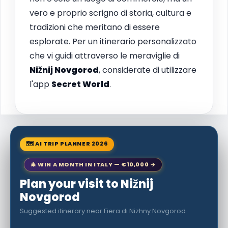
vero e proprio scrigno di storia, cultura e
tradizioni che meritano di essere
esplorate. Per un itinerario personalizzato
che vi guidi attraverso le meraviglie di
Nižnij Novgorod
, considerate di utilizzare
l'app
Secret World
.
🗺 AI TRIP PLANNER 2026
🎄 WIN A MONTH IN ITALY — €10,000 →
Plan your visit to Nižnij
Novgorod
Suggested itinerary near Fiera di Nizhny Novgorod