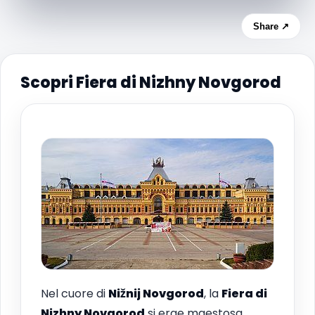
Share ↗
Scopri Fiera di Nizhny Novgorod
Nel cuore di
Nižnij Novgorod
, la
Fiera di
Nizhny Novgorod
si erge maestosa,