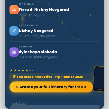
MORNING
🌅
›
Fiera di Nizhny Novgorod
📍 Nižnij Novgorod
AFTERNOON
☀️
›
Nizhny Novgorod
📍 0 km · Nižnij Novgorod
EVENING
🌆
›
Ilyinskaya Sloboda
📍 4.3 km · Nižnij Novgorod
★★★★★
4.9
🏆 The most innovative Trip Planner 2026
✨ Create your full itinerary for free