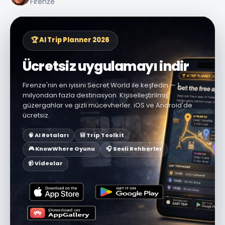
Firenze
🏆 AI Trip Planner 2026
Ücretsiz uygulamayı indir
Firenze'nin en iyisini Secret World ile keşfedin — 1
milyondan fazla destinasyon. Kişiselleştirilmiş
güzergahlar ve gizli mücevherler. iOS ve Android'de
ücretsiz.
🧠 AI Rotaları
🎒 Trip Toolkit
🎮 KnowWhere Oyunu
🎧 Sesli Rehberler
📹 Videolar