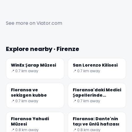
See more on
Viator.com
Explore nearby · Firenze
WinEx Şarap Müzesi
San Lorenzo Kilisesi
📍 0.7 km away
📍 0.7 km away
Floransa ve
Floransa'daki Medici
sekizgen kubbe
Şapellerinde
Michelangelo
📍 0.7 km away
📍 0.7 km away
Floransa Yahudi
Floransa: Dante'nin
Müzesi
taşı ve ünlü hafızası
📍 0.8 km away
📍 0.8 km away