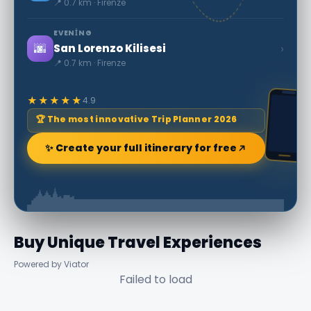
📍 0.7 km · Firenze
EVENING
🌆
›
San Lorenzo Kilisesi
📍 0.7 km · Firenze
★★★★★
4.9
🏆 The most innovative Trip Planner 2026
✨ Create your full itinerary for free
Buy Unique Travel Experiences
Powered by Viator
Failed to load