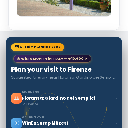
🗺 AI TRIP PLANNER 2026
🎄 WIN A MONTH IN ITALY — €10,000 →
Plan your visit to Firenze
Suggested itinerary near Floransa: Giardino dei Semplici
MORNING
🌅
›
Floransa: Giardino dei Semplici
📍 Firenze
AFTERNOON
☀️
›
WinEx Şarap Müzesi