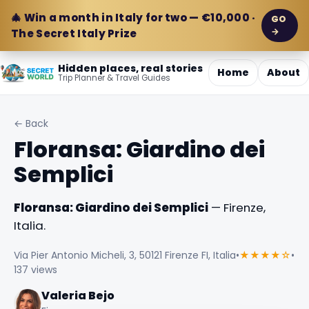
🎄 Win a month in Italy for two — €10,000 ·
GO
→
The Secret Italy Prize
Hidden places, real stories
Home
About
Trip Planner & Travel Guides
← Back
Floransa: Giardino dei
Semplici
Floransa: Giardino dei Semplici
— Firenze,
Italia.
Via Pier Antonio Micheli, 3, 50121 Firenze FI, Italia
•
★★★★☆
•
137 views
Valeria Bejo