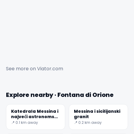
See more on
Viator.com
Explore nearby · Fontana di Orione
Katedrala Messina i
Messina i sicilijanski
najveći astronomski
granit
mehanički sat na
📍 0.1 km away
📍 0.2 km away
svijetu.