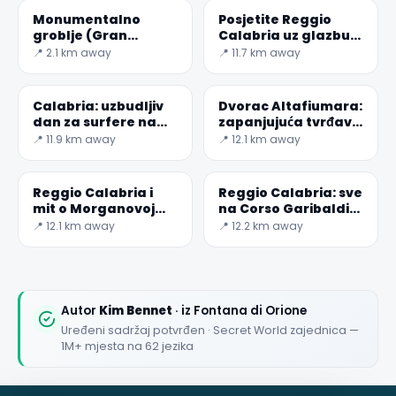
Monumentalno
Posjetite Reggio
groblje (Gran
Calabria uz glazbu:
Camposanto) -
MuStruMu
📍 2.1 km away
📍 11.7 km away
Messina
Calabria: uzbudljiv
Dvorac Altafiumara:
dan za surfere na
zapanjujuća tvrđava
Plaži Junchi
Bourbona iz 700-ih
📍 11.9 km away
📍 12.1 km away
Reggio Calabria i
Reggio Calabria: sve
mit o Morganovoj
na Corso Garibaldi
vilini
za kupovinu
📍 12.1 km away
📍 12.2 km away
Autor
Kim Bennet
· iz Fontana di Orione
Uređeni sadržaj potvrđen · Secret World zajednica —
1M+ mjesta na 62 jezika