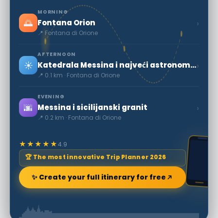
MORNING
🌅
›
Fontana Orion
📍 Fontana di Orione
AFTERNOON
☀️
›
Katedrala Messina i najveći astronomski mehanički sat na svijetu.
📍 0.1 km · Fontana di Orione
EVENING
🌆
›
Messina i sicilijanski granit
📍 0.2 km · Fontana di Orione
★★★★★
4.9
🏆 The most innovative Trip Planner 2026
✨ Create your full itinerary for free