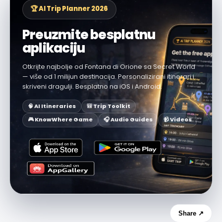
🏆 AI Trip Planner 2026
Preuzmite besplatnu
aplikaciju
Otkrijte najbolje od Fontana di Orione sa Secret World
— više od 1 milijun destinacija. Personalizirani itinerari i
skriveni dragulji. Besplatno na iOS i Android.
🧠 AI Itineraries
🎒 Trip Toolkit
🎮 KnowWhere Game
🎧 Audio Guides
📹 Videos
Share ↗