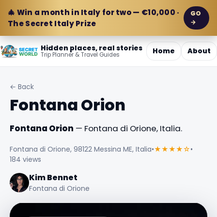
🎄 Win a month in Italy for two — €10,000 ·
GO
→
The Secret Italy Prize
Hidden places, real stories
Home
About
Trip Planner & Travel Guides
← Back
Fontana Orion
Fontana Orion
— Fontana di Orione, Italia.
Fontana di Orione, 98122 Messina ME, Italia
•
★★★★☆
•
184 views
Kim Bennet
Fontana di Orione