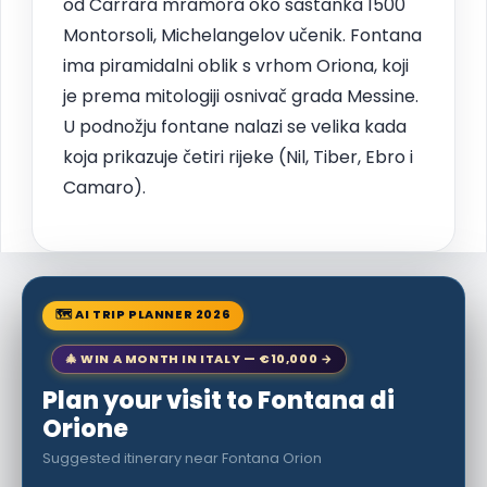
od Carrara mramora oko sastanka 1500
Montorsoli, Michelangelov učenik. Fontana
ima piramidalni oblik s vrhom Oriona, koji
je prema mitologiji osnivač grada Messine.
U podnožju fontane nalazi se velika kada
koja prikazuje četiri rijeke (Nil, Tiber, Ebro i
Camaro).
🗺 AI TRIP PLANNER 2026
🎄 WIN A MONTH IN ITALY — €10,000 →
Plan your visit to Fontana di
Orione
Suggested itinerary near Fontana Orion