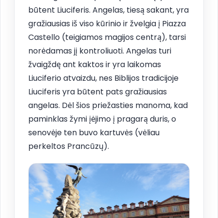
būtent Liuciferis. Angelas, tiesą sakant, yra
gražiausias iš viso kūrinio ir žvelgia į Piazza
Castello (teigiamos magijos centrą), tarsi
norėdamas jį kontroliuoti. Angelas turi
žvaigždę ant kaktos ir yra laikomas
Liuciferio atvaizdu, nes Biblijos tradicijoje
Liuciferis yra būtent pats gražiausias
angelas. Dėl šios priežasties manoma, kad
paminklas žymi įėjimo į pragarą duris, o
senovėje ten buvo kartuvės (vėliau
perkeltos Prancūzų).