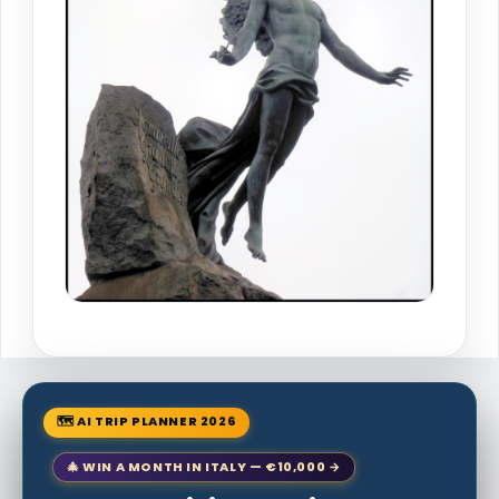
🗺 AI TRIP PLANNER 2026
🎄 WIN A MONTH IN ITALY — €10,000 →