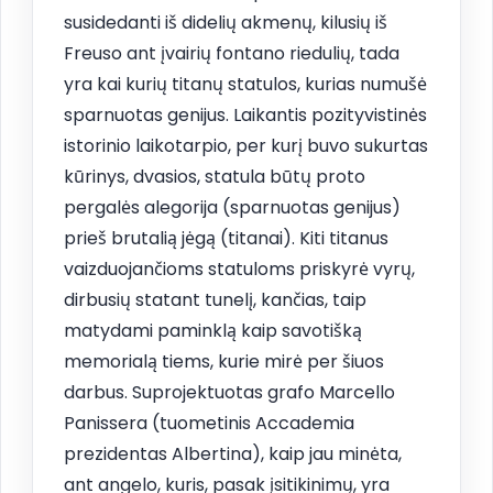
susidedanti iš didelių akmenų, kilusių iš
Freuso ant įvairių fontano riedulių, tada
yra kai kurių titanų statulos, kurias numušė
sparnuotas genijus. Laikantis pozityvistinės
istorinio laikotarpio, per kurį buvo sukurtas
kūrinys, dvasios, statula būtų proto
pergalės alegorija (sparnuotas genijus)
prieš brutalią jėgą (titanai). Kiti titanus
vaizduojančioms statuloms priskyrė vyrų,
dirbusių statant tunelį, kančias, taip
matydami paminklą kaip savotišką
memorialą tiems, kurie mirė per šiuos
darbus. Suprojektuotas grafo Marcello
Panissera (tuometinis Accademia
prezidentas Albertina), kaip jau minėta,
ant angelo, kuris, pasak įsitikinimų, yra