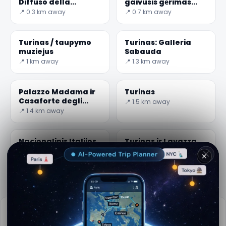
Diffuso della
gaivusis gėrimas
Resistenza
Bicerin
📍 0.3 km away
📍 0.7 km away
Turinas / taupymo
Turinas: Galleria
muziejus
Sabauda
📍 1 km away
📍 1.3 km away
Palazzo Madama ir
Turinas
Casaforte degli
📍 1.5 km away
Acaja-slaptas
📍 1.4 km away
pasaulis
Nacionalinis Italijos
Turinas ir Lavazza
Risorgimento
muziejus
✕
muziejus
📍 1.5 km away
📍 1.8 km away
Praktinė informacija