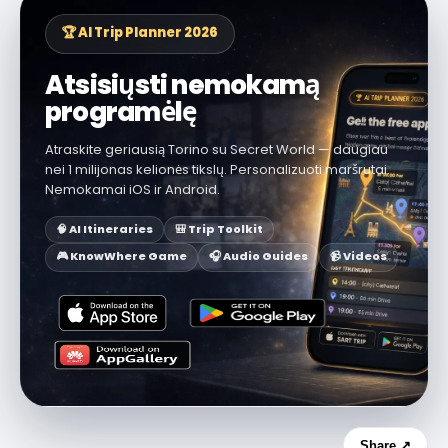
🏆 AI Trip Planner 2026
Atsisiųsti nemokamą
programėlę
Atraskite geriausią Torino su Secret World — daugiau
nei 1 milijonas kelionės tikslų. Personalizuoti maršrutai.
Nemokamai iOS ir Android.
🧠 AI Itineraries
🎒 Trip Toolkit
🎮 KnowWhere Game
🎧 Audio Guides
📹 Videos
Share ↗