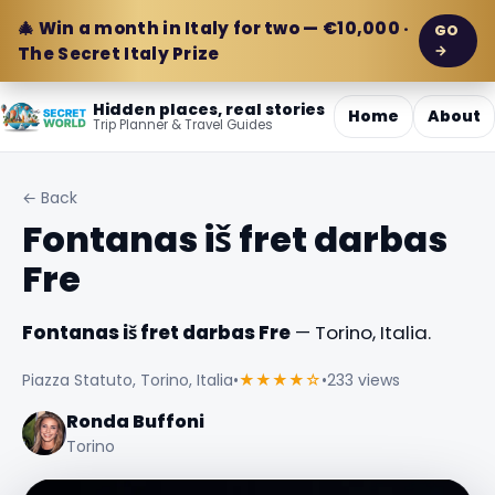
🎄 Win a month in Italy for two — €10,000 ·
GO
→
The Secret Italy Prize
Hidden places, real stories
Home
About
Trip Planner & Travel Guides
← Back
Fontanas iš fret darbas
Fre
Fontanas iš fret darbas Fre
— Torino, Italia.
Piazza Statuto, Torino, Italia
•
★★★★☆
•
233 views
Ronda Buffoni
Torino