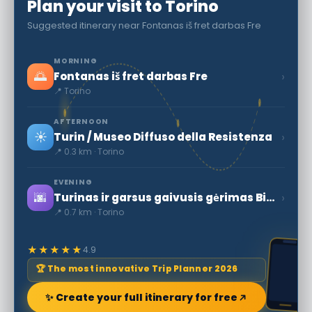
Plan your visit to Torino
Suggested itinerary near Fontanas iš fret darbas Fre
MORNING
🌅
›
Fontanas iš fret darbas Fre
📍 Torino
AFTERNOON
☀️
›
Turin / Museo Diffuso della Resistenza
📍 0.3 km · Torino
EVENING
🌆
›
Turinas ir garsus gaivusis gėrimas Bicerin
📍 0.7 km · Torino
★★★★★
4.9
🏆 The most innovative Trip Planner 2026
✨ Create your full itinerary for free