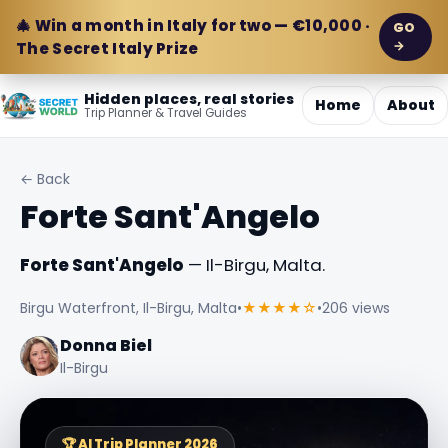
🎄 Win a month in Italy for two — €10,000 ·
GO
→
The Secret Italy Prize
Hidden places, real stories
Home
About
Trip Planner & Travel Guides
← Back
Forte Sant'Angelo
Forte Sant'Angelo
— Il-Birgu, Malta.
Birgu Waterfront, Il-Birgu, Malta
•
★★★★☆
•
206 views
Donna Biel
Il-Birgu
🏆 AI Trip Planner 2026