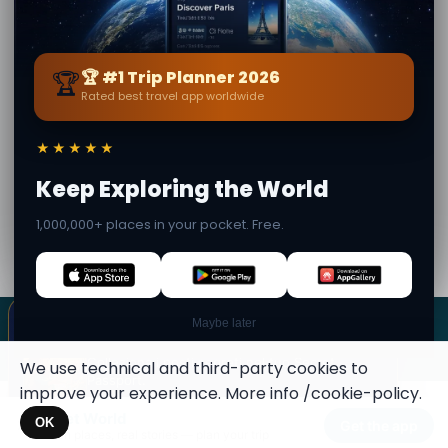
Malta: un viaggio
📍 0.7 km away
📍 0.8 km away
nella storia
Scopri il Malta at
Scopri il Fascino di
War Museum: un
Lanterns a Malta:
viaggio nella storia
Cultura e Musica
📍 0.9 km away
📍 0.9 km away
bellica
🏆
🏆 #1 Trip Planner 2026
Rated best travel app worldwide
Di
Donna Biel
· da Il-Birgu
Contenuto editoriale verificato · Community Secret
★★★★★
World — 1M+ luoghi in 62 lingue
Keep Exploring the World
×
✦ Questo luogo può diventare un
1,000,000+ places in your pocket. Free.
SECRET WORLD
Terms
Privacy
About
timbro
Colleziona i posti segreti nel tuo Secret
We use technical and third-party cookies to
Passport.
improve your experience. More info
/cookie-policy
.
Apri il tuo Passaporto →
Secret World
Maybe later
×
OK
Get the app
Hidden places, real stories — plan your trip