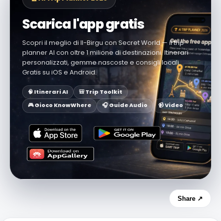
Scarica l'app gratis
Scopri il meglio di Il-Birgu con Secret World — il trip
planner AI con oltre 1 milione di destinazioni. Itinerari
personalizzati, gemme nascoste e consigli locali.
Gratis su iOS e Android.
🧠 Itinerari AI
🎒 Trip Toolkit
🎮 Gioco KnowWhere
🎧 Guide Audio
📹 Video
Share ↗