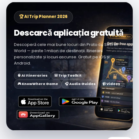
🏆 AI Trip Planner 2026
Descarcă aplicația gratuită
Descoperă cele mai bune locuri din Prato cu Secret
World — peste 1 milion de destinații. Itinerarii
personalizate și locuri ascunse. Gratuit pe iOS și
Android.
🧠 AI Itineraries
🎒 Trip Toolkit
🎮 KnowWhere Game
🎧 Audio Guides
📹 Videos