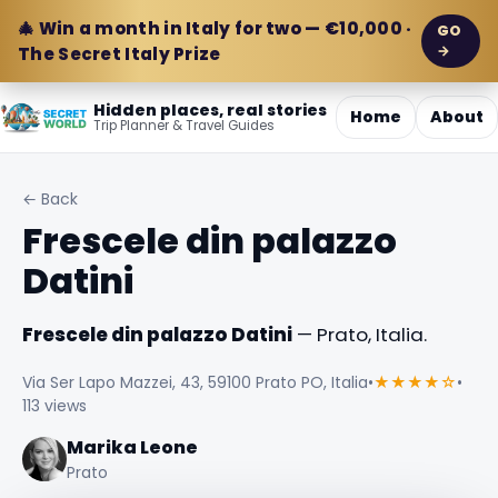
🎄 Win a month in Italy for two — €10,000 ·
GO
→
The Secret Italy Prize
Hidden places, real stories
Home
About
Trip Planner & Travel Guides
← Back
Frescele din palazzo
Datini
Frescele din palazzo Datini
— Prato, Italia.
Via Ser Lapo Mazzei, 43, 59100 Prato PO, Italia
•
★★★★☆
•
113 views
Marika Leone
Prato