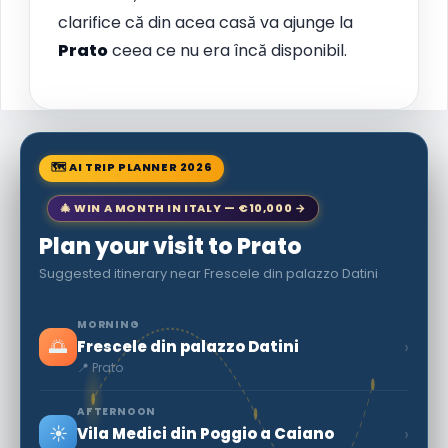
clarifice că din acea casă va ajunge la
Prato
ceea ce nu era încă disponibil.
🗺 AI TRIP PLANNER 2026
🎄 WIN A MONTH IN ITALY — €10,000 →
Plan your visit to Prato
Suggested itinerary near Frescele din palazzo Datini
MORNING
🌅
›
Frescele din palazzo Datini
📍 Prato
AFTERNOON
☀️
›
Vila Medici din Poggio a Caiano