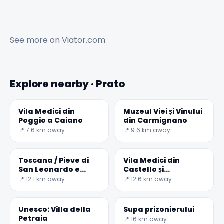
See more on
Viator.com
Explore nearby · Prato
Vila Medici din
Muzeul Viei și Vinului
Poggio a Caiano
din Carmignano
📍 7.6 km away
📍 9.6 km away
Toscana / Pieve di
Vila Medici din
San Leonardo e
Castello și
Maria
Accademia della
📍 12.1 km away
📍 12.6 km away
Bran
Unesco: Villa della
Supa prizonierului
Petraia
📍 16 km away