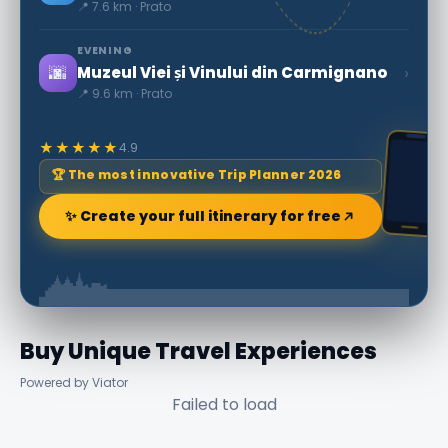
📍 7.6 km · Prato
EVENING
🌆
›
Muzeul Viei și Vinului din Carmignano
📍 9.6 km · Prato
★★★★★
4.9
🏆 The most innovative Trip Planner 2026
✨ Create your full itinerary for free
Buy Unique Travel Experiences
Powered by Viator
Failed to load