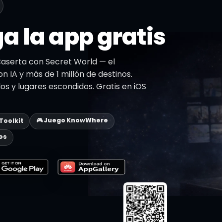
a la app gratis
aserta con Secret World — el
on IA y más de 1 millón de destinos.
dos y lugares escondidos. Gratis en iOS
🎮 Juego KnowWhere
 Toolkit
os