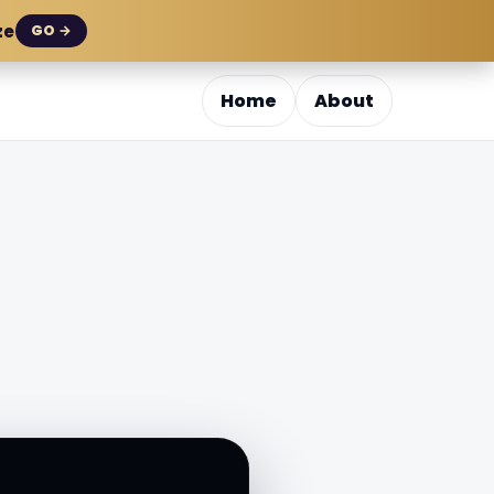
ze
GO →
Home
About