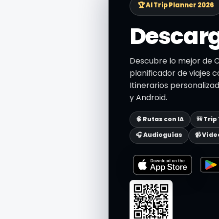
🏆 AI Trip Planner 2026
Descarg
Descubre lo mejor de C
planificador de viajes c
Itinerarios personaliza
y Android.
🧠 Rutas con IA
🎒 Trip
🎧 Audioguías
📹 Víde