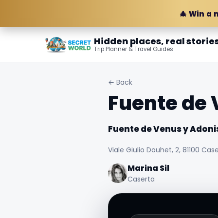
🎄 Win a 
Hidden places, real storie
Trip Planner & Travel Guides
← Back
Fuente de 
Fuente de Venus y Adoni
Viale Giulio Douhet, 2, 81100 Caser
Marina Sil
Caserta