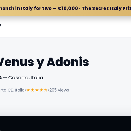
month in Italy for two — €10,000 · The Secret Italy Pri
s
Venus y Adonis
s
— Caserta, Italia.
ta CE, Italia
•
★★★★☆
•
205 views