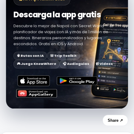
Descarga la app gratis
Descubre lo mejor de Napoli con Secret World — el
planificador de viajes con IA y más de 1 millón de
destinos. Itinerarios personalizados y lugares
escondidos. Gratis en iOS y Android.
🧠 Rutas con IA
🎒 Trip Toolkit
🎮 Juego KnowWhere
🎧 Audioguías
📹 Vídeos
Share ↗