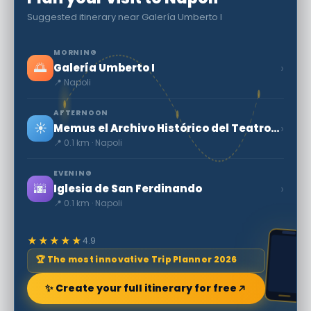
Suggested itinerary near Galería Umberto I
MORNING
🌅
›
Galería Umberto I
📍 Napoli
AFTERNOON
☀️
›
Memus el Archivo Histórico del Teatro San Carlo
📍 0.1 km · Napoli
EVENING
🌆
›
Iglesia de San Ferdinando
📍 0.1 km · Napoli
★★★★★
4.9
🏆 The most innovative Trip Planner 2026
✨ Create your full itinerary for free