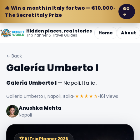
🎄 Win a month in Italy for two — €10,000 ·
GO
→
The Secret Italy Prize
Hidden places, real stories
Home
About
Trip Planner & Travel Guides
← Back
Galería Umberto I
Galería Umberto I
— Napoli, Italia.
Galleria Umberto I, Napoli, Italia
•
★★★★☆
•
161 views
Anushka Mehta
Napoli
🏆 AI Trip Planner 2026