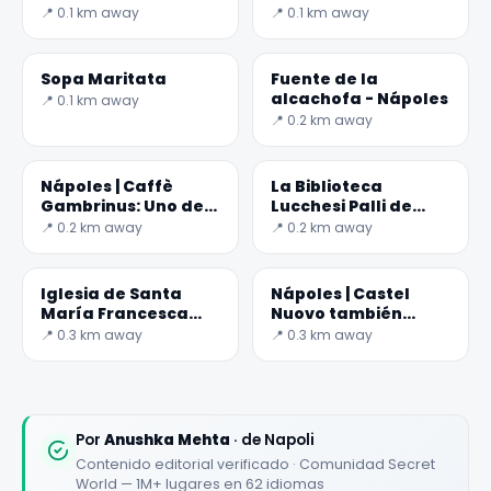
San Carlo
📍 0.1 km away
📍 0.1 km away
Sopa Maritata
Fuente de la
alcachofa - Nápoles
📍 0.1 km away
📍 0.2 km away
Nápoles | Caffè
La Biblioteca
Gambrinus: Uno de
Lucchesi Palli de
los bares más
Nápoles
📍 0.2 km away
📍 0.2 km away
bonitos de Italia
Iglesia de Santa
Nápoles | Castel
María Francesca
Nuovo también
delle Cinque Piaghe
conocido como
📍 0.3 km away
📍 0.3 km away
Maschio Angioino
Por
Anushka Mehta
· de Napoli
Contenido editorial verificado · Comunidad Secret
World — 1M+ lugares en 62 idiomas