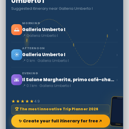
Umberto I
Suggested itinerary near Galleria Umberto I
MORNING
🌅
›
Galleria Umberto I
📍 Galleria Umberto I
AFTERNOON
☀️
›
Galleria Umberto I
📍 0 km · Galleria Umberto I
EVENING
🌆
›
Il Salone Margherita, primo cafè-chantant italiano
📍 0.1 km · Galleria Umberto I
★★★★★
4.9
🏆 The most innovative Trip Planner 2026
✨ Create your full itinerary for free