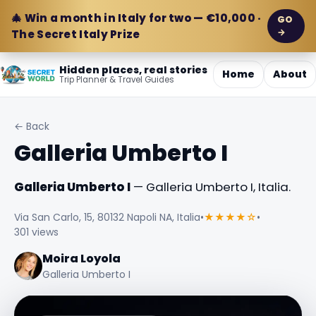
🎄 Win a month in Italy for two — €10,000 ·
GO
→
The Secret Italy Prize
Hidden places, real stories
Home
About
Trip Planner & Travel Guides
← Back
Galleria Umberto I
Galleria Umberto I
— Galleria Umberto I, Italia.
Via San Carlo, 15, 80132 Napoli NA, Italia
•
★★★★☆
•
301 views
Moira Loyola
Galleria Umberto I