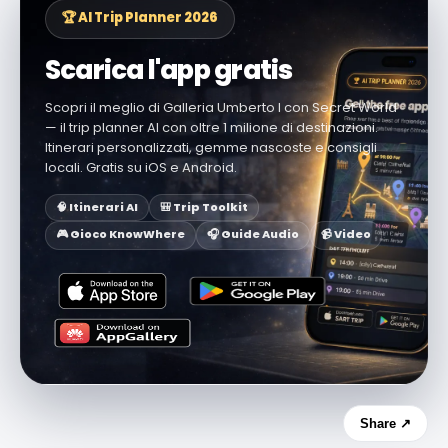
🏆 AI Trip Planner 2026
Scarica l'app gratis
Scopri il meglio di Galleria Umberto I con Secret World
— il trip planner AI con oltre 1 milione di destinazioni.
Itinerari personalizzati, gemme nascoste e consigli
locali. Gratis su iOS e Android.
🧠 Itinerari AI
🎒 Trip Toolkit
🎮 Gioco KnowWhere
🎧 Guide Audio
📹 Video
Share ↗