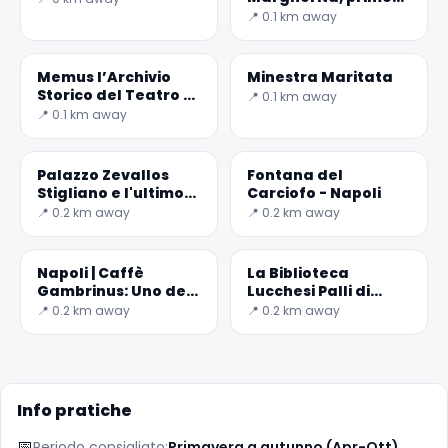
cafè-chantant
📍 0.1 km away
italiano
Memus l’Archivio
Minestra Maritata
Storico del Teatro di
📍 0.1 km away
San Carlo
📍 0.1 km away
Palazzo Zevallos
Fontana del
Stigliano e l'ultimo
Carciofo - Napoli
Caravaggio
📍 0.2 km away
📍 0.2 km away
Napoli | Caffè
La Biblioteca
✕
Gambrinus: Uno dei
Lucchesi Palli di
bar più belli d’Italia
Napoli
📍 0.2 km away
📍 0.2 km away
Info pratiche
📅
Periodo consigliato:
Primavera a autunno (Apr-Ott)