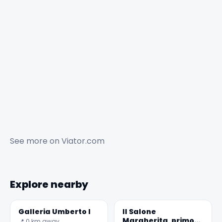
See more on
Viator.com
Explore nearby
Galleria Umberto I
Il Salone
Margherita, primo
📍 0 km away