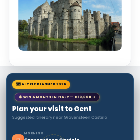
🗺 AI TRIP PLANNER 2026
🎄 WIN A MONTH IN ITALY — €10,000 →
Plan your visit to Gent
Suggested itinerary near Gravensteen Castelo
MORNING