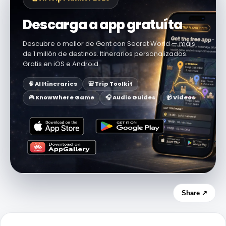
Descarga a app gratuíta
Descubre o mellor de Gent con Secret World — máis
de 1 millón de destinos. Itinerarios personalizados.
Gratis en iOS e Android.
🧠 AI Itineraries
🎒 Trip Toolkit
🎮 KnowWhere Game
🎧 Audio Guides
📹 Videos
Share ↗