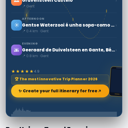
🌅
›
Gravensteen Castelo
📍 Gent
AFTERNOON
☀️
›
Gentse Waterzooi é unha sopa-como guisado
📍 0.4 km · Gent
EVENING
🌆
›
Geeraard de Duivelsteen en Gante, Bélgica
📍 0.8 km · Gent
★★★★★
4.9
🏆 The most innovative Trip Planner 2026
✨ Create your full itinerary for free