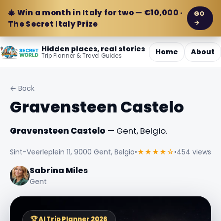
🎄 Win a month in Italy for two — €10,000 ·
GO
→
The Secret Italy Prize
Hidden places, real stories
Home
About
Trip Planner & Travel Guides
← Back
Gravensteen Castelo
Gravensteen Castelo
— Gent, Belgio.
Sint-Veerleplein 11, 9000 Gent, Belgio
•
★★★★☆
•
454 views
Sabrina Miles
Gent
🏆 AI Trip Planner 2026