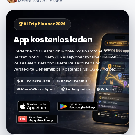
Monte Porzio Catone
🏆 AI Trip Planner 2026
App kostenlos laden
Entdecke das Beste von Monte Porzio Catone mit
Secret World — dem KI-Reiseplaner mit über 1 Million
Reisezielen. Personalisierte Reiserouten und
versteckte Geheimtipps. Kostenlos für iOS & Android.
🧠 KI-Reiserouten
🎒 Reise-Toolkit
🎮 KnowWhere Spiel
🎧 Audioguides
📹 Videos