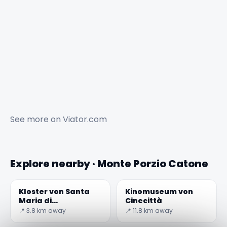
See more on
Viator.com
Explore nearby · Monte Porzio Catone
Kloster von Santa
Kinomuseum von
Maria di
Cinecittà
Grottaferrata
📍 3.8 km away
📍 11.8 km away