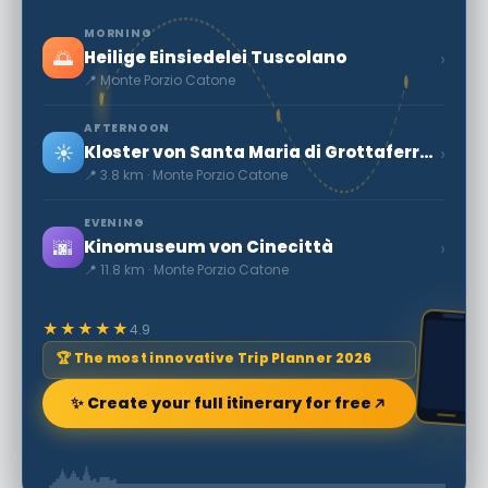
MORNING
🌅
›
Heilige Einsiedelei Tuscolano
📍 Monte Porzio Catone
AFTERNOON
☀️
›
Kloster von Santa Maria di Grottaferrata
📍 3.8 km · Monte Porzio Catone
EVENING
🌆
›
Kinomuseum von Cinecittà
📍 11.8 km · Monte Porzio Catone
★★★★★
4.9
🏆 The most innovative Trip Planner 2026
✨ Create your full itinerary for free