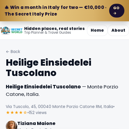
🎄 Win a month in Italy for two — €10,000 ·
GO
→
The Secret Italy Prize
Hidden places, real stories
Home
About
Trip Planner & Travel Guides
← Back
Heilige Einsiedelei
Tuscolano
Heilige Einsiedelei Tuscolano
— Monte Porzio
Catone, Italia.
Via Tuscolo, 45, 00040 Monte Porzio Catone RM, Italia
•
★★★★☆
•
152 views
Tiziana Maione