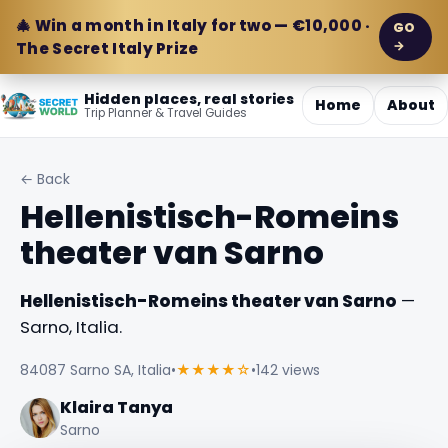
🎄 Win a month in Italy for two — €10,000 ·
GO
→
The Secret Italy Prize
Hidden places, real stories
Home
About
Trip Planner & Travel Guides
← Back
Hellenistisch-Romeins
theater van Sarno
Hellenistisch-Romeins theater van Sarno
—
Sarno, Italia.
84087 Sarno SA, Italia
•
★★★★☆
•
142 views
Klaira Tanya
Sarno