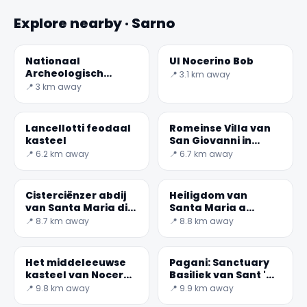
Explore nearby · Sarno
Nationaal
UI Nocerino Bob
Archeologisch
📍 3.1 km away
Museum van de
📍 3 km away
Sarno vallei
Lancellotti feodaal
Romeinse Villa van
kasteel
San Giovanni in
Palco
📍 6.2 km away
📍 6.7 km away
Cisterciënzer abdij
Heiligdom van
van Santa Maria di
Santa Maria a
Realvalle
parte)
📍 8.7 km away
📍 8.8 km away
Het middeleeuwse
Pagani: Sanctuary
✕
kasteel van Nocera
Basiliek van Sant '
Inferiore
Alfonso
📍 9.8 km away
📍 9.9 km away