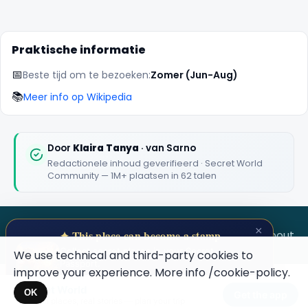
Praktische informatie
📅
Beste tijd om te bezoeken:
Zomer (Jun-Aug)
📚
Meer info op Wikipedia
🏆
🏆 #1 Trip Planner 2026
Rated best travel app worldwide
Door
Klaira Tanya
· van Sarno
Redactionele inhoud geverifieerd · Secret World
★★★★★
Community — 1M+ plaatsen in 62 talen
Keep Exploring the World
1,000,000+ places in your pocket. Free.
×
SECRET WORLD
Terms
Privacy
About
✦ This place can become a stamp
Collect secret places in your Secret
We use technical and third-party cookies to
Passport.
improve your experience. More info
/cookie-policy
.
Open your Passport →
Secret World
Maybe later
×
OK
Get the app
Hidden places, real stories — plan your trip