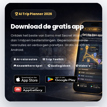
🏆 AI Trip Planner 2026
Download de gratis app
Ontdek het beste van Sarno met Secret World — meer
dan 1 miljoen bestemmingen. Gepersonaliseerde
reisroutes en verborgen pareltjes. Gratis op iOS en
Android.
🧠 AI-reisroutes
🎒 Trip Toolkit
🎮 KnowWhere Spel
🎧 Audiogidsen
📹 Video's