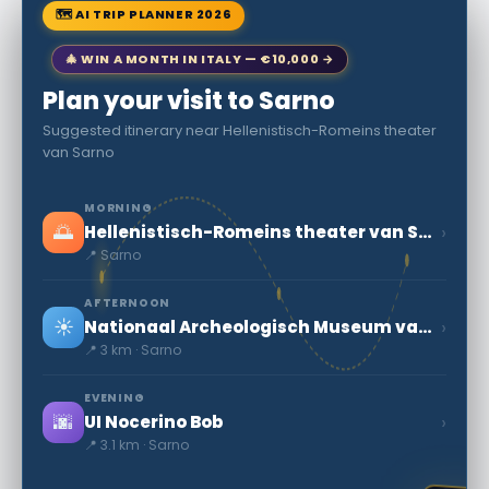
🗺 AI TRIP PLANNER 2026
🎄 WIN A MONTH IN ITALY — €10,000 →
Plan your visit to Sarno
Suggested itinerary near Hellenistisch-Romeins theater
van Sarno
MORNING
🌅
›
Hellenistisch-Romeins theater van Sarno
📍 Sarno
AFTERNOON
☀️
›
Nationaal Archeologisch Museum van de Sarno vallei
📍 3 km · Sarno
EVENING
🌆
›
UI Nocerino Bob
📍 3.1 km · Sarno