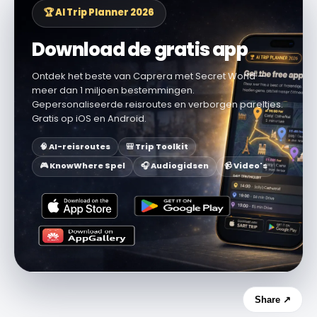
🏆 AI Trip Planner 2026
Download de gratis app
Ontdek het beste van Caprera met Secret World —
meer dan 1 miljoen bestemmingen.
Gepersonaliseerde reisroutes en verborgen pareltjes.
Gratis op iOS en Android.
🧠 AI-reisroutes
🎒 Trip Toolkit
🎮 KnowWhere Spel
🎧 Audiogidsen
📹 Video's
Share ↗