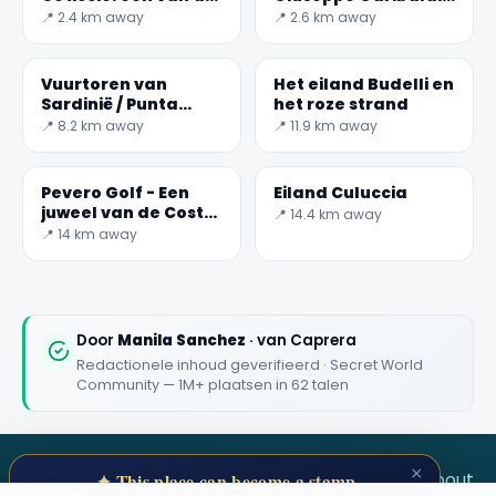
mooiste stranden
Memorial
📍 2.4 km away
📍 2.6 km away
ter wereld
✕
Vuurtoren van
Het eiland Budelli en
Sardinië / Punta
het roze strand
Sardegna
📍 8.2 km away
📍 11.9 km away
Pevero Golf - Een
Eiland Culuccia
juweel van de Costa
📍 14.4 km away
Smeralda
📍 14 km away
🏆
🏆 #1 Trip Planner 2026
Rated best travel app worldwide
Door
Manila Sanchez
· van Caprera
Redactionele inhoud geverifieerd · Secret World
★★★★★
Community — 1M+ plaatsen in 62 talen
Keep Exploring the World
1,000,000+ places in your pocket. Free.
×
SECRET WORLD
Terms
Privacy
About
✦ This place can become a stamp