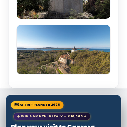
🗺 AI TRIP PLANNER 2026
🎄 WIN A MONTH IN ITALY — €10,000 →