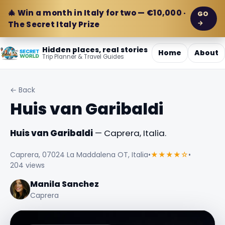
🎄 Win a month in Italy for two — €10,000 ·
GO
→
The Secret Italy Prize
Hidden places, real stories
Home
About
Trip Planner & Travel Guides
← Back
Huis van Garibaldi
Huis van Garibaldi
— Caprera, Italia.
Caprera, 07024 La Maddalena OT, Italia
•
★★★★☆
•
204 views
Manila Sanchez
Caprera