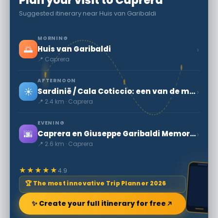
Plan your visit to Caprera
Suggested itinerary near Huis van Garibaldi
MORNING
🌅
›
Huis van Garibaldi
📍 Caprera
AFTERNOON
☀️
›
Sardinië / Cala Coticcio: een van de mooiste stranden ter wereld
📍 2.4 km · Caprera
EVENING
🌆
›
Caprera en Giuseppe Garibaldi Memorial
📍 2.6 km · Caprera
★★★★★
4.9
🏆 The most innovative Trip Planner 2026
✨ Create your full itinerary for free