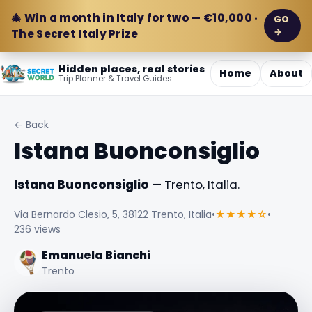
🎄 Win a month in Italy for two — €10,000 ·
GO
→
The Secret Italy Prize
Hidden places, real stories
Home
About
Trip Planner & Travel Guides
← Back
Istana Buonconsiglio
Istana Buonconsiglio
— Trento, Italia.
Via Bernardo Clesio, 5, 38122 Trento, Italia
•
★★★★☆
•
236 views
Emanuela Bianchi
Trento