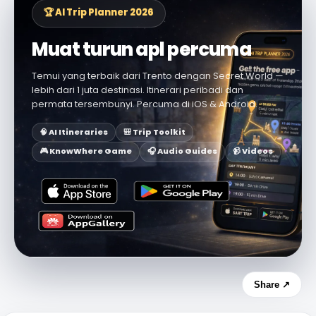
🏆 AI Trip Planner 2026
Muat turun apl percuma
Temui yang terbaik dari Trento dengan Secret World —
lebih dari 1 juta destinasi. Itinerari peribadi dan
permata tersembunyi. Percuma di iOS & Android.
🧠 AI Itineraries
🎒 Trip Toolkit
🎮 KnowWhere Game
🎧 Audio Guides
📹 Videos
Share ↗