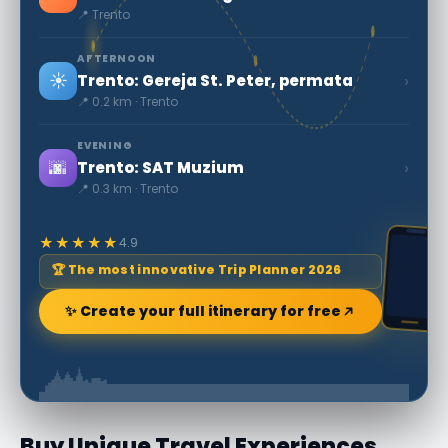
📍 Trento
AFTERNOON
☀️
›
Trento: Gereja St. Peter, permata
📍 0.2 km · Trento
EVENING
🌆
›
Trento: SAT Muzium
📍 0.3 km · Trento
★★★★★
4.9
🏆 The most innovative Trip Planner 2026
✨ Create your full itinerary for free
Buy Unique Travel Experiences