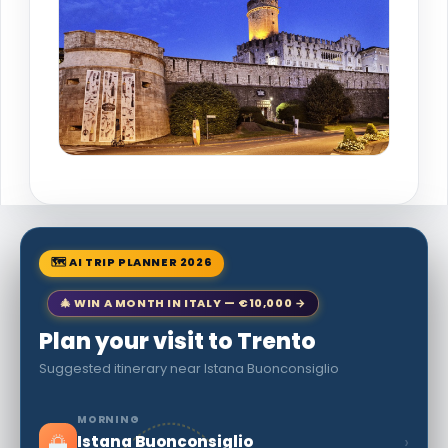
🗺 AI TRIP PLANNER 2026
🎄 WIN A MONTH IN ITALY — €10,000 →
Plan your visit to Trento
Suggested itinerary near Istana Buonconsiglio
MORNING
🌅
›
Istana Buonconsiglio