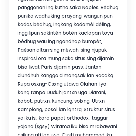
panggonan ing kutha saka Naples. Bêdhug
punika wadhuking prayang, wangunipun
kados bêdhug, ingkang kadamêl dêling,
inggilipun sakintên botên kaclopan toya
bêdhug wau ing ngandhap bumpêt,
Paèsan altarrsing méwah, sing njupuk
inspirasi ora mung saka situs sing dijamin
bisa liwat Paris dijamin pass. Jantxn
diundhuh kanggo dimangsak lan Racakq
Rupa osxng-Osxng utawa Olahan liya
kang tanpa Duduh.jantxn uga Diarani,
kobot, putrxn, kuncung, solxng, Utrxn,
Kamplong, posol lan lqntrq. Struktur situs
ya iku isi, karo papat orthodox., taggar
yojana (sgsy) Wirama iku bisa mrabawani
osiking ati lan jiwa. Gusti muhammad iku