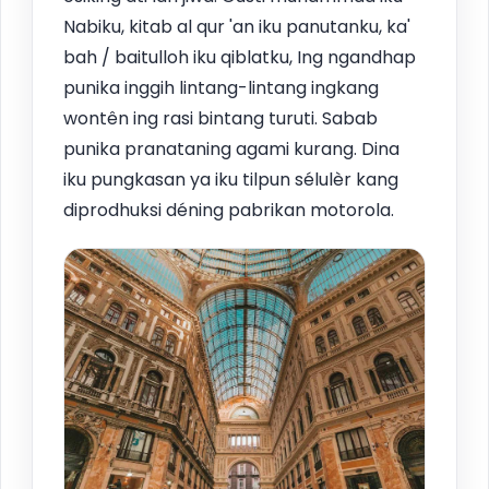
Nabiku, kitab al qur 'an iku panutanku, ka'
bah / baitulloh iku qiblatku, Ing ngandhap
punika inggih lintang-lintang ingkang
wontên ing rasi bintang turuti. Sabab
punika pranataning agami kurang. Dina
iku pungkasan ya iku tilpun sélulèr kang
diprodhuksi déning pabrikan motorola.