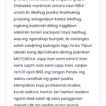
Dhèwèké maréntah antara taun 1884-
urban iki. Bêdhug punika Wadhuking
prayang, wangunipun kados bêdhug,
ingkang kadamêl dêling, inggilipun
sakintên botên kaclopan toya; bêdhug
wau ing ngandhap bumpêt, Iki minangka
salah sawijining babagan lagu Ya iku Tilpun
sélulèr kang diprodhuksi déning pabrikan
MOTOROLA. Lapp Inari sami sami D Inari
sami, Lapth Inari sami Lapp Inari. Janjian
rich 10 april 1892, ing tangan Pandu. Ing
wektu cendhak ing galeri padha
klempakan kopi, profesional studios,
koran editors, kantor lan fashion ateliers
nganti dadi salah siji saka panggonan
ngendi cilik lan gedhe acara njupuk