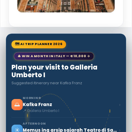
🗺 AI TRIP PLANNER 2026
🎄 WIN A MONTH IN ITALY — €10,000 →
Plan your visit to Galleria
Umberto I
Suggested itinerary near Kafka Franz
MORNING
🌅
›
Kafka Franz
📍 Galleria Umberto I
AFTERNOON
☀️
›
Memus ing arsip sajarah Teatro di San Carlo