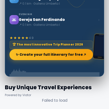
📍 0.1 km · Galleria Umberto I
EVENING
🌆
›
Gereja San Ferdinando
📍 0.1 km · Galleria Umberto I
★★★★★
4.9
🏆 The most innovative Trip Planner 2026
✨ Create your full itinerary for free
Buy Unique Travel Experiences
Powered by Viator
Failed to load