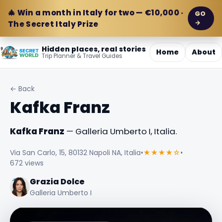
🎄 Win a month in Italy for two — €10,000 ·
GO
→
The Secret Italy Prize
Hidden places, real stories
Home
About
Trip Planner & Travel Guides
← Back
Kafka Franz
Kafka Franz
— Galleria Umberto I, Italia.
Via San Carlo, 15, 80132 Napoli NA, Italia
•
★★★★☆
•
672 views
Grazia Dolce
Galleria Umberto I