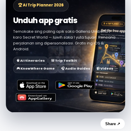
🏆 AI Trip Planner 2026
Unduh app gratis
Temokake sing paling apik saka Galleria Umberto I
karo Secret World — luwih saka 1 yuta tujuan. Rencana
perjalanan sing dipersonalisasi. Gratis ing iOS &
Android.
🧠 AI Itineraries
🎒 Trip Toolkit
🎮 KnowWhere Game
🎧 Audio Guides
📹 Videos
Share ↗