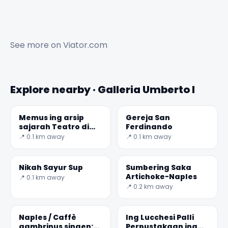
See more on
Viator.com
Explore nearby · Galleria Umberto I
Memus ing arsip
Gereja San
sajarah Teatro di
Ferdinando
San Carlo
📍 0.1 km away
📍 0.1 km away
Nikah Sayur Sup
Sumbering Saka
Artichoke-Naples
📍 0.1 km away
📍 0.2 km away
Naples / Caffè
Ing Lucchesi Palli
gambrinus singen:
Perpustakaan ing