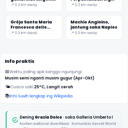
salah siji saka paling
Naples
📍 0.2 km away
📍 0.2 km away
ayu bar ing Italia
Gréja Santa Maria
Machio Angioino,
Francesca delle
jantung saka Naples
Cinque Piaghe
📍 0.3 km away
📍 0.3 km away
✕
Info praktis
📅
Wektu paling apik kanggo ngunjungi:
Musim semi nganti musim gugur (Apr-Okt)
🌤️
Cuaca saiki:
25°C, Langit cerah
📚
Info luwih lengkap ing Wikipedia
🏆
🏆 #1 Trip Planner 2026
Rated best travel app worldwide
Dening
Grazia Dolce
· saka Galleria Umberto I
Konten editorial diverifikasi · Komunitas Secret World
★★★★★